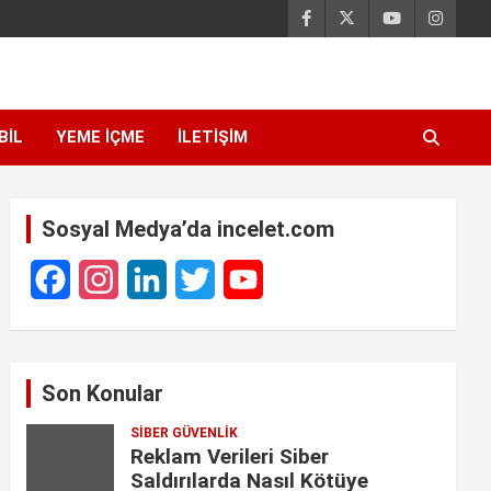
BIL
YEME İÇME
İLETIŞIM
Sosyal Medya’da incelet.com
F
I
L
T
Y
a
n
i
w
o
c
s
n
i
u
Son Konular
e
t
k
t
T
SIBER GÜVENLIK
b
a
e
t
u
Reklam Verileri Siber
o
g
d
e
b
Saldırılarda Nasıl Kötüye