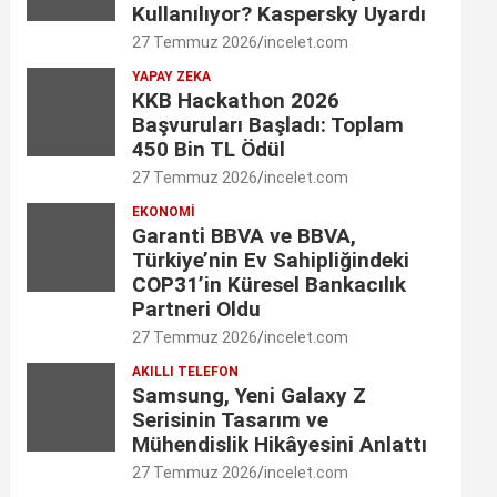
Kullanılıyor? Kaspersky Uyardı
o
r
I
r
e
27 Temmuz 2026
incelet.com
k
a
n
C
YAPAY ZEKA
KKB Hackathon 2026
m
h
Başvuruları Başladı: Toplam
a
450 Bin TL Ödül
27 Temmuz 2026
incelet.com
n
EKONOMI
n
Garanti BBVA ve BBVA,
Türkiye’nin Ev Sahipliğindeki
e
COP31’in Küresel Bankacılık
l
Partneri Oldu
27 Temmuz 2026
incelet.com
AKILLI TELEFON
Samsung, Yeni Galaxy Z
Serisinin Tasarım ve
Mühendislik Hikâyesini Anlattı
27 Temmuz 2026
incelet.com