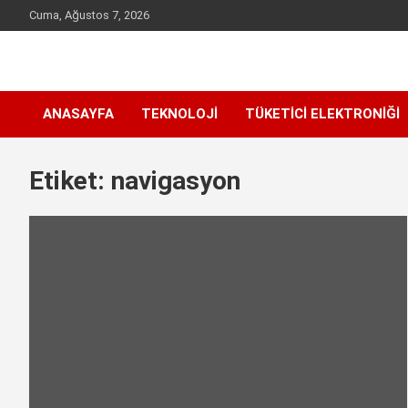
Skip
Cuma, Ağustos 7, 2026
to
content
Sen inceleme, incelet !
incelet.com
ANASAYFA
TEKNOLOJI
TÜKETICI ELEKTRONIĞI
Etiket:
navigasyon