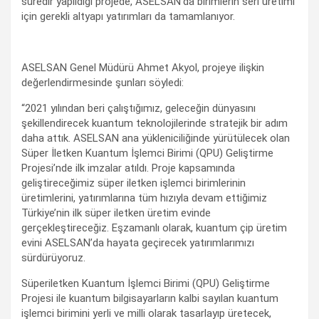
süredir yapıldığı projede, ASELSAN’da birimlerin seri üretimi
için gerekli altyapı yatırımları da tamamlanıyor.
ASELSAN Genel Müdürü Ahmet Akyol, projeye ilişkin
değerlendirmesinde şunları söyledi:
“2021 yılından beri çalıştığımız, geleceğin dünyasını
şekillendirecek kuantum teknolojilerinde stratejik bir adım
daha attık. ASELSAN ana yükleniciliğinde yürütülecek olan
Süper İletken Kuantum İşlemci Birimi (QPU) Geliştirme
Projesi’nde ilk imzalar atıldı. Proje kapsamında
geliştireceğimiz süper iletken işlemci birimlerinin
üretimlerini, yatırımlarına tüm hızıyla devam ettiğimiz
Türkiye’nin ilk süper iletken üretim evinde
gerçekleştireceğiz. Eşzamanlı olarak, kuantum çip üretim
evini ASELSAN’da hayata geçirecek yatırımlarımızı
sürdürüyoruz.
Süperiletken Kuantum İşlemci Birimi (QPU) Geliştirme
Projesi ile kuantum bilgisayarların kalbi sayılan kuantum
işlemci birimini yerli ve milli olarak tasarlayıp üretecek,