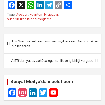
F
X
W
L
T
C
S
Tags:
Aselsan
,
kuantum bilgisayar
,
a
h
i
e
o
h
süper iletken kuantum işlemci
c
a
n
l
p
a
e
t
k
e
y
r
Yazı
b
s
e
g
L
e
ttec’ten yaz valizinin yeni vazgeçilmezleri: Güç, müzik ve
gezinmesi
hız bir arada
o
A
d
r
i
o
p
I
a
n
AITR’den yapay zekâda egemenlik ve iş birliği vurgusu
k
p
n
m
k
Sosyal Medya’da incelet.com
F
I
L
T
Y