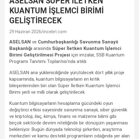
ASELSAN SÜPER İLETKEN
KUANTUM İŞLEMCİ BİRİMİ
GELİŞTİRECEK
29 Haziran 2026
incelet.com
ASELSAN
ve
Cumhurbaşkanlığı Savunma Sanayii
Başkanlığı
arasında
Süper İletken Kuantum İşlemci
Birimi Geliştirilmesi Projesi
için imzalar, SSB Kuantum
Programı Tanıtımı Toplantısı’nda atıldı.
ASELSAN ana yükleniciliğinde yürütülecek dört yıllık proje
kapsamında, kuantum bilgisayarların en kritik
bileşenlerinden biri olan Süper İletken Kuantum İşlemci
Birimi yerli ve milli olarak geliştirilecek.
Kuantum bilgisayarların hesaplama gücündeki oyun
değiştirici etkisi sayesinde savunma sanayii, siber güvenlik
ve kriptoloji, ilaç, kimya, finans ve malzeme bilimi gibi
birçok sektörde devrim niteliğinde bir dönüşüm yaşanması
bekleniyor. Bugün dünyada teknoloji şirketleri, araştırma
merkezleri ve kamu destekli programların odağında yer alan