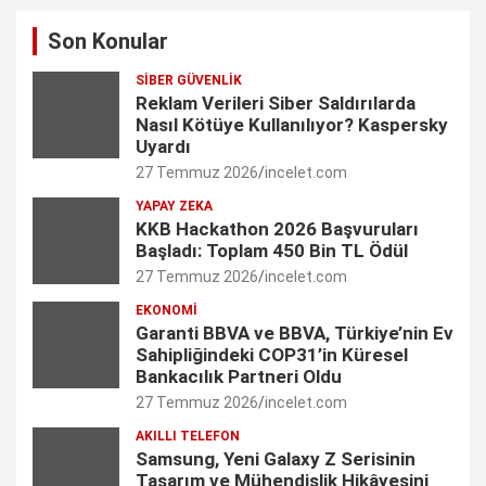
a
n
i
w
o
Son Konular
c
s
n
i
u
SIBER GÜVENLIK
e
t
k
t
T
Reklam Verileri Siber Saldırılarda
Nasıl Kötüye Kullanılıyor? Kaspersky
b
a
e
t
u
Uyardı
27 Temmuz 2026
incelet.com
o
g
d
e
b
YAPAY ZEKA
o
r
I
r
e
KKB Hackathon 2026 Başvuruları
Başladı: Toplam 450 Bin TL Ödül
k
a
n
C
27 Temmuz 2026
incelet.com
m
h
EKONOMI
Garanti BBVA ve BBVA, Türkiye’nin Ev
a
Sahipliğindeki COP31’in Küresel
n
Bankacılık Partneri Oldu
27 Temmuz 2026
incelet.com
n
AKILLI TELEFON
e
Samsung, Yeni Galaxy Z Serisinin
Tasarım ve Mühendislik Hikâyesini