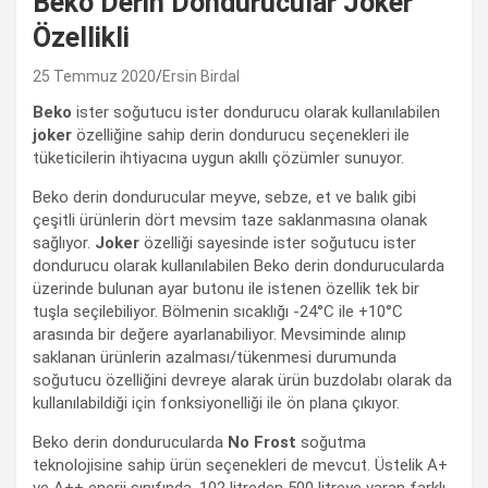
Beko Derin Dondurucular Joker
Özellikli
25 Temmuz 2020
Ersin Birdal
Beko
ister soğutucu ister dondurucu olarak kullanılabilen
joker
özelliğine sahip derin dondurucu seçenekleri ile
tüketicilerin ihtiyacına uygun akıllı çözümler sunuyor.
Beko derin dondurucular meyve, sebze, et ve balık gibi
çeşitli ürünlerin dört mevsim taze saklanmasına olanak
sağlıyor.
Joker
özelliği sayesinde ister soğutucu ister
dondurucu olarak kullanılabilen Beko derin dondurucularda
üzerinde bulunan ayar butonu ile istenen özellik tek bir
tuşla seçilebiliyor. Bölmenin sıcaklığı -24°C ile +10°C
arasında bir değere ayarlanabiliyor. Mevsiminde alınıp
saklanan ürünlerin azalması/tükenmesi durumunda
soğutucu özelliğini devreye alarak ürün buzdolabı olarak da
kullanılabildiği için fonksiyonelliği ile ön plana çıkıyor.
Beko derin dondurucularda
No Frost
soğutma
teknolojisine sahip ürün seçenekleri de mevcut. Üstelik A+
ve A++ enerji sınıfında, 102 litreden 500 litreye varan farklı