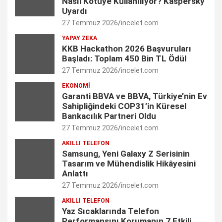
Nasıl Kötüye Kullanılıyor? Kaspersky
b
a
e
t
u
Uyardı
27 Temmuz 2026
incelet.com
o
g
d
e
b
YAPAY ZEKA
o
r
I
r
e
KKB Hackathon 2026 Başvuruları
Başladı: Toplam 450 Bin TL Ödül
k
a
n
C
27 Temmuz 2026
incelet.com
m
h
EKONOMI
Garanti BBVA ve BBVA, Türkiye’nin Ev
a
Sahipliğindeki COP31’in Küresel
n
Bankacılık Partneri Oldu
27 Temmuz 2026
incelet.com
n
AKILLI TELEFON
e
Samsung, Yeni Galaxy Z Serisinin
Tasarım ve Mühendislik Hikâyesini
l
Anlattı
27 Temmuz 2026
incelet.com
AKILLI TELEFON
Yaz Sıcaklarında Telefon
Performansını Korumanın 7 Etkili