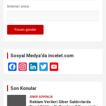
İnternet sitesi
Sosyal Medya’da incelet.com
F
I
L
T
Y
a
n
i
w
o
Son Konular
c
s
n
i
u
SIBER GÜVENLIK
e
t
k
t
T
Reklam Verileri Siber Saldırılarda