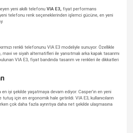
eyen yeni akıllı telefonu
VIA E3,
fiyat performans
yeni telefonu renk seçeneklerinden işlemci gücüne, en yeni
y.
ırmızı renkli telefonunu VIA E3 modeliyle sunuyor. Özellikle
, mavi ve siyah alternatifleri ile yansıtmalı arka kapak tasarımı
i bulunan VIA E3, fiyat bandında tasarım ve renkleri ile dikkatleri
an
na en iyi şekilde yaşatmaya devam ediyor. Casper’ın en yeni
e tutuş için en ergonomik hale getirildi. VIA E3, kullanıcıların
rken çok daha fazla ayrıntıya daha net şekilde ulaşmasına