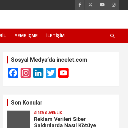
BIL
YEME İÇME
İLETIŞIM
Sosyal Medya’da incelet.com
F
I
L
T
Y
a
n
i
w
o
c
s
n
i
u
Son Konular
e
t
k
t
T
SIBER GÜVENLIK
b
a
e
t
u
Reklam Verileri Siber
o
g
d
e
b
Saldırılarda Nasıl Kötüye