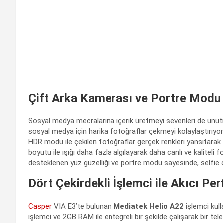
Çift Arka Kamerası ve Portre Modu i
Sosyal medya mecralarına içerik üretmeyi sevenleri de unu
sosyal medya için harika fotoğraflar çekmeyi kolaylaştırıyo
HDR modu ile çekilen fotoğraflar gerçek renkleri yansıtarak 
boyutu ile ışığı daha fazla algılayarak daha canlı ve kalitel
desteklenen yüz güzelliği ve portre modu sayesinde, selfie ç
Dört Çekirdekli İşlemci ile Akıcı P
Casper
VIA E3’te bulunan
Mediatek Helio A22
işlemci kull
işlemci ve 2GB RAM ile entegreli bir şekilde çalışarak bir te