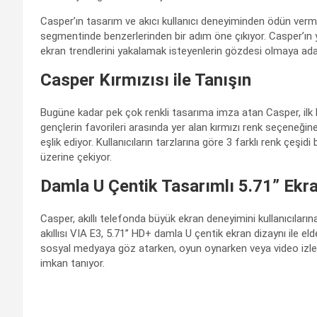
Casper’ın tasarım ve akıcı kullanıcı deneyiminden ödün verm
segmentinde benzerlerinden bir adım öne çıkıyor. Casper’ın 
ekran trendlerini yakalamak isteyenlerin gözdesi olmaya ada
Casper Kırmızısı ile Tanışın
Bugüne kadar pek çok renkli tasarıma imza atan Casper, ilk k
gençlerin favorileri arasında yer alan kırmızı renk seçeneğine
eşlik ediyor. Kullanıcıların tarzlarına göre 3 farklı renk çeşid
üzerine çekiyor.
Damla U Çentik Tasarımlı 5.71” Ekr
Casper, akıllı telefonda büyük ekran deneyimini kullanıcıları
akıllısı VIA E3, 5.71’’ HD+ damla U çentik ekran dizaynı ile eld
sosyal medyaya göz atarken, oyun oynarken veya video izle
imkan tanıyor.