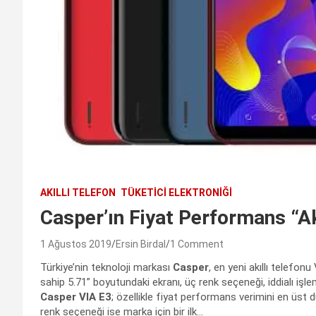
AKILLI TELEFON
TÜKETICI ELEKTRONIĞI
Casper’ın Fiyat Performans “Akı
1 Ağustos 2019
Ersin Birdal
1 Comment
Türkiye’nin teknoloji markası
Casper
, en yeni akıllı telefon
sahip 5.71” boyutundaki ekranı, üç renk seçeneği, iddialı işle
Casper VIA E3
; özellikle fiyat performans verimini en üst d
renk seçeneği ise marka için bir ilk…