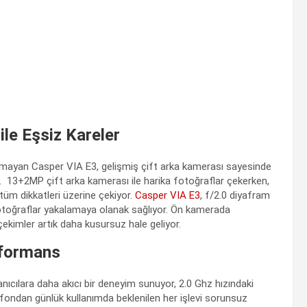
le Eşsiz Kareler
tmayan Casper VIA E3, gelişmiş çift arka kamerası sayesinde
r. 13+2MP çift arka kamerası ile harika fotoğraflar çekerken,
tüm dikkatleri üzerine çekiyor.
Casper VIA E3
, f/2.0 diyafram
i fotoğraflar yakalamaya olanak sağlıyor. Ön kamerada
ekimler artık daha kusursuz hale geliyor.
erformans
anıcılara daha akıcı bir deneyim sunuyor, 2.0 Ghz hızındaki
lefondan günlük kullanımda beklenilen her işlevi sorunsuz