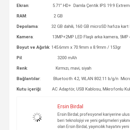
Ekran
: 5.71’’ HD+ Damla Çentik IPS 19:9 Extreme
RAM
: 2 GB
Depolama
: 32 GB dahili, 160 GB microSD hafıza kart 
Kamera
: 13MP+2MP LED Flaşlı arka kamera, 5MP 
Boyut ve Ağırlık
: 145.6mm x 70.9mm x 8.9mm / 153gr
Pil
: 3200 mAh
Renk
: Kırmızı, mavi, siyah
Bağlantılar
: Bluetooth 4.2, WLAN 802.11 b/g/n Micr
Kutu içeriği
: AC Adaptör, USB Kablosu, Mikrofonlu Kulaklı
Ersin Birdal
Ersin Birdal; profesyonel kariyerine ulu
beri teknolojiyi ve yeni gelişmeleri ya
olan Ersin Birdal, yayıncılık hayatını ye