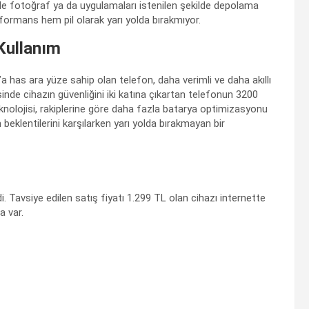
sı ile fotoğraf ya da uygulamaları istenilen şekilde depolama
rformans hem pil olarak yarı yolda bırakmıyor.
Kullanım
 has ara yüze sahip olan telefon, daha verimli ve daha akıllı
nde cihazın güvenliğini iki katına çıkartan telefonun 3200
olojisi, rakiplerine göre daha fazla batarya optimizasyonu
m beklentilerini karşılarken yarı yolda bırakmayan bir
. Tavsiye edilen satış fiyatı 1.299 TL olan cihazı internette
a var.