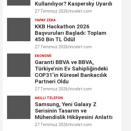
Kullanılıyor? Kaspersky Uyardı
o
r
I
r
e
27 Temmuz 2026
incelet.com
k
a
n
C
YAPAY ZEKA
KKB Hackathon 2026
m
h
Başvuruları Başladı: Toplam
a
450 Bin TL Ödül
27 Temmuz 2026
incelet.com
n
EKONOMI
n
Garanti BBVA ve BBVA,
Türkiye’nin Ev Sahipliğindeki
e
COP31’in Küresel Bankacılık
l
Partneri Oldu
27 Temmuz 2026
incelet.com
AKILLI TELEFON
Samsung, Yeni Galaxy Z
Serisinin Tasarım ve
Mühendislik Hikâyesini Anlattı
27 Temmuz 2026
incelet.com