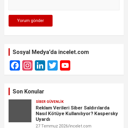
Sosyal Medya’da incelet.com
F
I
L
T
Y
a
n
i
w
o
Son Konular
c
s
n
i
u
SIBER GÜVENLIK
e
t
k
t
T
Reklam Verileri Siber Saldırılarda
Nasıl Kötüye Kullanılıyor? Kaspersky
b
a
e
t
u
Uyardı
27 Temmuz 2026
incelet.com
o
g
d
e
b