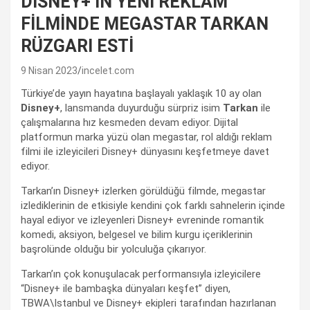
DISNEY+’IN YENİ REKLAM
FİLMİNDE MEGASTAR TARKAN
RÜZGARI ESTİ
9 Nisan 2023
incelet.com
Türkiye’de yayın hayatına başlayalı yaklaşık 10 ay olan
Disney+
, lansmanda duyurduğu sürpriz isim
Tarkan
ile
çalışmalarına hız kesmeden devam ediyor. Dijital
platformun marka yüzü olan megastar, rol aldığı reklam
filmi ile izleyicileri Disney+ dünyasını keşfetmeye davet
ediyor.
Tarkan’ın Disney+ izlerken görüldüğü filmde, megastar
izlediklerinin de etkisiyle kendini çok farklı sahnelerin içinde
hayal ediyor ve izleyenleri Disney+ evreninde romantik
komedi, aksiyon, belgesel ve bilim kurgu içeriklerinin
başrolünde olduğu bir yolculuğa çıkarıyor.
Tarkan’ın çok konuşulacak performansıyla izleyicilere
“Disney+ ile bambaşka dünyaları keşfet” diyen,
TBWA\Istanbul ve Disney+ ekipleri tarafından hazırlanan