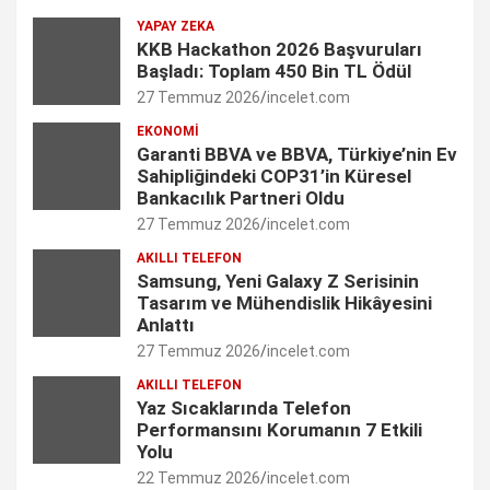
YAPAY ZEKA
o
r
I
r
e
KKB Hackathon 2026 Başvuruları
Başladı: Toplam 450 Bin TL Ödül
k
a
n
C
27 Temmuz 2026
incelet.com
m
h
EKONOMI
Garanti BBVA ve BBVA, Türkiye’nin Ev
a
Sahipliğindeki COP31’in Küresel
n
Bankacılık Partneri Oldu
27 Temmuz 2026
incelet.com
n
AKILLI TELEFON
e
Samsung, Yeni Galaxy Z Serisinin
Tasarım ve Mühendislik Hikâyesini
l
Anlattı
27 Temmuz 2026
incelet.com
AKILLI TELEFON
Yaz Sıcaklarında Telefon
Performansını Korumanın 7 Etkili
Yolu
22 Temmuz 2026
incelet.com