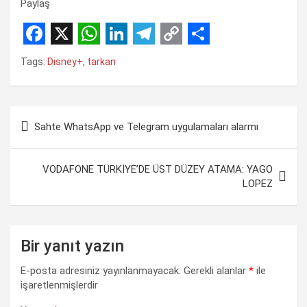
Paylaş
F
X
W
L
T
C
S
Tags:
Disney+
,
tarkan
a
h
i
e
o
h
c
a
n
l
p
a
Yazı
e
t
k
e
y
r
Sahte WhatsApp ve Telegram uygulamaları alarmı
gezinmesi
b
s
e
g
L
e
o
A
d
r
i
VODAFONE TÜRKİYE’DE ÜST DÜZEY ATAMA: YAGO
o
p
I
a
n
LOPEZ
k
p
n
m
k
Bir yanıt yazın
E-posta adresiniz yayınlanmayacak.
Gerekli alanlar
*
ile
işaretlenmişlerdir