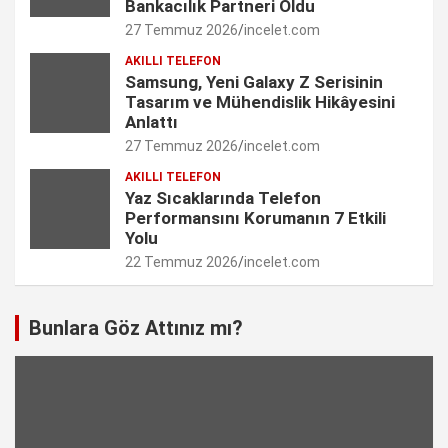
n
Bankacılık Partneri Oldu
27 Temmuz 2026
incelet.com
n
AKILLI TELEFON
e
Samsung, Yeni Galaxy Z Serisinin
Tasarım ve Mühendislik Hikâyesini
l
Anlattı
27 Temmuz 2026
incelet.com
AKILLI TELEFON
Yaz Sıcaklarında Telefon
Performansını Korumanın 7 Etkili
Yolu
22 Temmuz 2026
incelet.com
Bunlara Göz Attınız mı?