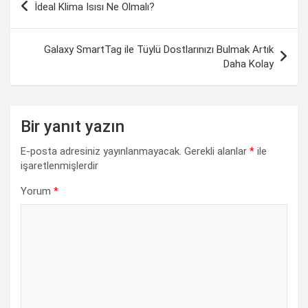
e
t
k
e
y
r
İdeal Klima Isısı Ne Olmalı?
gezinmesi
b
s
e
g
L
e
o
A
d
r
i
Galaxy SmartTag ile Tüylü Dostlarınızı Bulmak Artık
o
p
I
a
n
Daha Kolay
k
p
n
m
k
Bir yanıt yazın
E-posta adresiniz yayınlanmayacak.
Gerekli alanlar
*
ile
işaretlenmişlerdir
Yorum
*