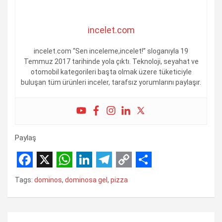
incelet.com
incelet.com “Sen inceleme,incelet!” sloganıyla 19
Temmuz 2017 tarihinde yola çıktı. Teknoloji, seyahat ve
otomobil kategorileri başta olmak üzere tüketiciyle
buluşan tüm ürünleri inceler, tarafsız yorumlarını paylaşır.
Paylaş
F
X
W
L
T
C
S
Tags:
dominos
,
dominosa gel
,
pizza
a
h
i
e
o
h
c
a
n
l
p
a
Yazı