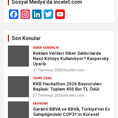
Sosyal Medya’da incelet.com
F
I
L
T
Y
a
n
i
w
o
Son Konular
c
s
n
i
u
SIBER GÜVENLIK
e
t
k
t
T
Reklam Verileri Siber Saldırılarda
Nasıl Kötüye Kullanılıyor? Kaspersky
b
a
e
t
u
Uyardı
27 Temmuz 2026
incelet.com
o
g
d
e
b
YAPAY ZEKA
o
r
I
r
e
KKB Hackathon 2026 Başvuruları
Başladı: Toplam 450 Bin TL Ödül
k
a
n
C
27 Temmuz 2026
incelet.com
m
h
EKONOMI
Garanti BBVA ve BBVA, Türkiye’nin Ev
a
Sahipliğindeki COP31’in Küresel