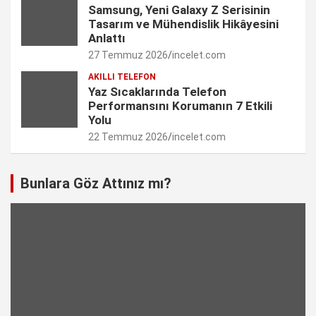
e
Samsung, Yeni Galaxy Z Serisinin
Tasarım ve Mühendislik Hikâyesini
l
Anlattı
27 Temmuz 2026
incelet.com
AKILLI TELEFON
Yaz Sıcaklarında Telefon
Performansını Korumanın 7 Etkili
Yolu
22 Temmuz 2026
incelet.com
Bunlara Göz Attınız mı?