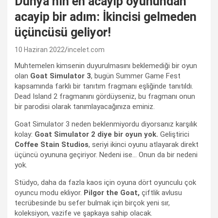
Dünya’nın en acayip oyunundan
acayip bir adım: İkincisi gelmeden
üçüncüsü geliyor!
10 Haziran 2022
incelet.com
Muhtemelen kimsenin duyurulmasını beklemediği bir oyun
olan
Goat Simulator 3
, bugün Summer Game Fest
kapsamında farklı bir tanıtım fragmanı eşliğinde tanıtıldı.
Dead Island 2 fragmanını gördüyseniz, bu fragmanı onun
bir parodisi olarak tanımlayacağınıza eminiz.
Goat Simulator 3 neden beklenmiyordu diyorsanız karşılık
kolay:
Goat Simulator 2 diye bir oyun yok.
Geliştirici
Coffee Stain Studios
, seriyi ikinci oyunu atlayarak direkt
üçüncü oyununa geçiriyor. Nedeni ise… Onun da bir nedeni
yok.
Stüdyo, daha da fazla kaos için oyuna dört oyunculu çok
oyuncu modu ekliyor.
Pilgor the Goat,
çiftlik avlusu
tecrübesinde bu sefer bulmak için birçok yeni sır,
koleksiyon, vazife ve şapkaya sahip olacak.