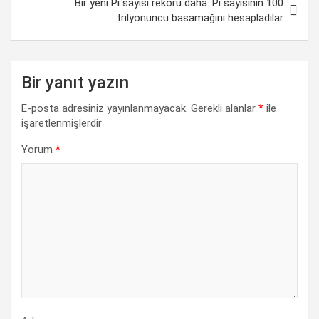
o
p
I
a
n
Bir yeni Pi sayısı rekoru daha: Pi sayısının 100
trilyonuncu basamağını hesapladılar
k
p
n
m
k
Bir yanıt yazın
E-posta adresiniz yayınlanmayacak.
Gerekli alanlar
*
ile
işaretlenmişlerdir
Yorum
*