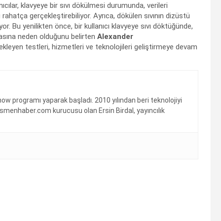
cılar, klavyeye bir sıvı dökülmesi durumunda, verileri
 rahatça gerçekleştirebiliyor. Ayrıca, dökülen sıvının dizüstü
or. Bu yenilikten önce, bir kullanıcı klavyeye sıvı döktüğünde,
zasına neden olduğunu belirten
Alexander
kleyen testleri, hizmetleri ve teknolojileri geliştirmeye devam
show programı yaparak başladı. 2010 yılından beri teknolojiyi
resmenhaber.com kurucusu olan Ersin Birdal, yayıncılık