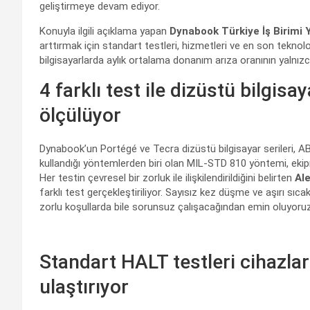
geliştirmeye devam ediyor.
Konuyla ilgili açıklama yapan
Dynabook Türkiye İş Birimi 
arttırmak için standart testleri, hizmetleri ve en son tekno
bilgisayarlarda aylık ortalama donanım arıza oranının yalnızc
4 farklı test ile dizüstü bilgis
ölçülüyor
Dynabook’un Portégé ve Tecra dizüstü bilgisayar serileri, AB
kullandığı yöntemlerden biri olan MIL-STD 810 yöntemi, ekip
Her testin çevresel bir zorluk ile ilişkilendirildiğini belirten
Al
farklı test gerçekleştiriliyor. Sayısız kez düşme ve aşırı sıc
zorlu koşullarda bile sorunsuz çalışacağından emin oluyoruz
Standart HALT testleri cihazl
ulaştırıyor