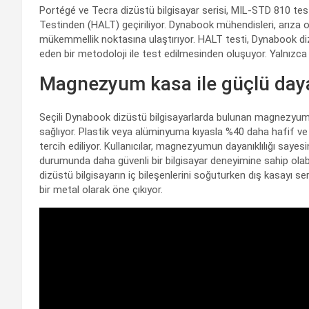
Portégé ve Tecra dizüstü bilgisayar serisi, MIL-STD 810 test
Testinden (HALT) geçiriliyor. Dynabook mühendisleri, arıza olu
mükemmellik noktasına ulaştırıyor. HALT testi, Dynabook dizü
eden bir metodoloji ile test edilmesinden oluşuyor. Yalnızca
Magnezyum kasa ile güçlü dayan
Seçili Dynabook dizüstü bilgisayarlarda bulunan magnezyum
sağlıyor. Plastik veya alüminyuma kıyasla %40 daha hafif ve
tercih ediliyor. Kullanıcılar, magnezyumun dayanıklılığı saye
durumunda daha güvenli bir bilgisayar deneyimine sahip olabi
dizüstü bilgisayarın iç bileşenlerini soğuturken dış kasayı se
bir metal olarak öne çıkıyor.