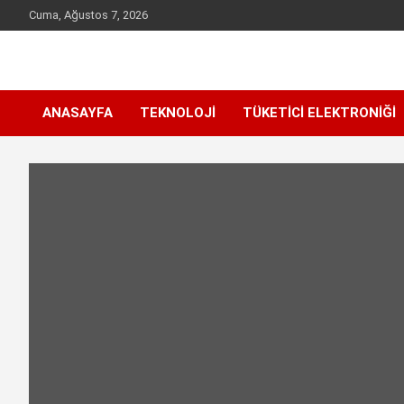
Skip
Cuma, Ağustos 7, 2026
to
content
Sen inceleme, incelet !
incelet.com
ANASAYFA
TEKNOLOJI
TÜKETICI ELEKTRONIĞI