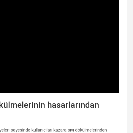
ökülmelerinin hasarlarından
vyeleri sayesinde kullanıcıları kazara sıvı dökülmelerinden