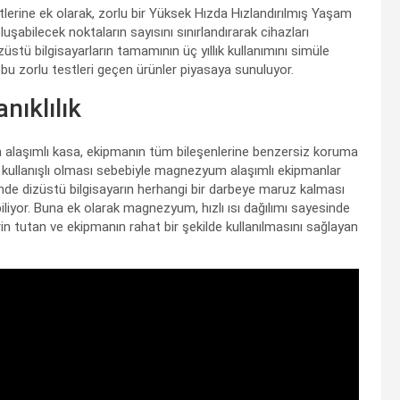
lerine ek olarak, zorlu bir Yüksek Hızda Hızlandırılmış Yaşam
şabilecek noktaların sayısını sınırlandırarak cihazları
stü bilgisayarların tamamının üç yıllık kullanımını simüle
 bu zorlu testleri geçen ürünler piyasaya sunuluyor.
ıklılık
 alaşımlı kasa, ekipmanın tüm bileşenlerine benzersiz koruma
 kullanışlı olması sebebiyle magnezyum alaşımlı ekipmanlar
sinde dizüstü bilgisayarın herhangi bir darbeye maruz kalması
liyor. Buna ek olarak magnezyum, hızlı ısı dağılımı sayesinde
rin tutan ve ekipmanın rahat bir şekilde kullanılmasını sağlayan