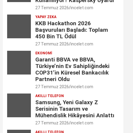
Kullanılıyor? Kaspersky Uyardı
o
g
d
e
b
27 Temmuz 2026
incelet.com
o
r
I
YAPAY ZEKA
r
e
KKB Hackathon 2026
k
a
n
C
Başvuruları Başladı: Toplam
450 Bin TL Ödül
m
h
27 Temmuz 2026
incelet.com
a
EKONOMI
Garanti BBVA ve BBVA,
n
Türkiye’nin Ev Sahipliğindeki
n
COP31’in Küresel Bankacılık
Partneri Oldu
e
27 Temmuz 2026
incelet.com
l
AKILLI TELEFON
Samsung, Yeni Galaxy Z
Serisinin Tasarım ve
Mühendislik Hikâyesini Anlattı
27 Temmuz 2026
incelet.com
AKILLI TELEFON