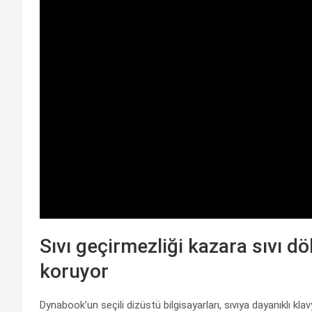
Sıvı geçirmezliği kazara sıvı d
koruyor
Dynabook’un seçili dizüstü bilgisayarları, sıvıya dayanıklı kla