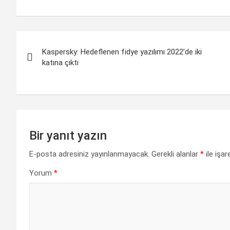
a
h
i
e
o
h
c
a
n
l
p
a
e
t
k
e
y
r
Yazı
b
s
e
g
L
e
Kaspersky: Hedeflenen fidye yazılımı 2022’de iki
gezinmesi
katına çıktı
o
A
d
r
i
o
p
I
a
n
k
p
n
m
k
Bir yanıt yazın
E-posta adresiniz yayınlanmayacak.
Gerekli alanlar
*
ile işar
Yorum
*