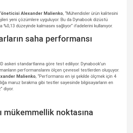
Yöneticisi Alexander Malienko
, “Mühendisler ürün kalitesini
lojileri yeni çözümlere uyguluyor. Bu da Dynabook dizüstü
a %0,13 düzeyinde kalmasını sağlıyor” ifadelerini kullanıyor.
ayarların saha performansı
D askeri standartlarına göre test ediliyor. Dynabook’un
manların performanslarını ölçen çevresel testlerden oluşuyor.
exander Malienko
, “Performansı en iyi şekilde ölçmek için 4
aklığa maruz bırakma gibi testler sayesinde bilgisayarların en
” diyor.
arı mükemmellik noktasına