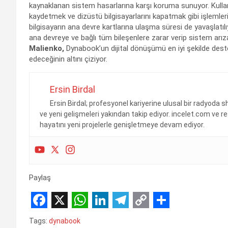
kaynaklanan sistem hasarlarına karşı koruma sunuyor. Kullanı
kaydetmek ve dizüstü bilgisayarlarını kapatmak gibi işlemleri
bilgisayarın ana devre kartlarına ulaşma süresi de yavaşlatılıy
ana devreye ve bağlı tüm bileşenlere zarar verip sistem arı
Malienko,
Dynabook’un dijital dönüşümü en iyi şekilde deste
edeceğinin altını çiziyor.
Ersin Birdal
Ersin Birdal; profesyonel kariyerine ulusal bir radyoda 
ve yeni gelişmeleri yakından takip ediyor. incelet.com ve 
hayatını yeni projelerle genişletmeye devam ediyor.
Paylaş
F
X
W
L
T
C
S
Tags:
dynabook