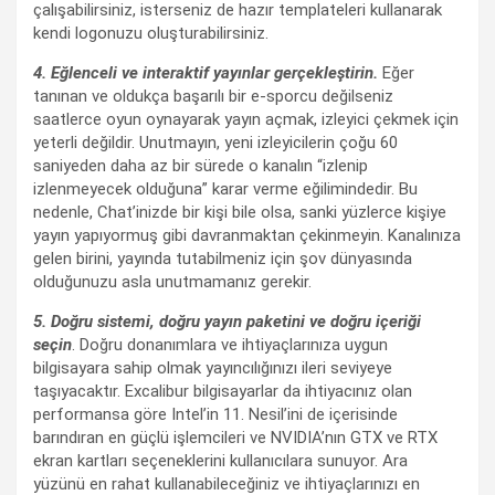
çalışabilirsiniz, isterseniz de hazır templateleri kullanarak
kendi logonuzu oluşturabilirsiniz.
4. Eğlenceli ve interaktif yayınlar gerçekleştirin.
Eğer
tanınan ve oldukça başarılı bir e-sporcu değilseniz
saatlerce oyun oynayarak yayın açmak, izleyici çekmek için
yeterli değildir. Unutmayın, yeni izleyicilerin çoğu 60
saniyeden daha az bir sürede o kanalın “izlenip
izlenmeyecek olduğuna” karar verme eğilimindedir. Bu
nedenle, Chat’inizde bir kişi bile olsa, sanki yüzlerce kişiye
yayın yapıyormuş gibi davranmaktan çekinmeyin. Kanalınıza
gelen birini, yayında tutabilmeniz için şov dünyasında
olduğunuzu asla unutmamanız gerekir.
5. Doğru sistemi, doğru yayın paketini ve doğru içeriği
seçin
. Doğru donanımlara ve ihtiyaçlarınıza uygun
bilgisayara sahip olmak yayıncılığınızı ileri seviyeye
taşıyacaktır. Excalibur bilgisayarlar da ihtiyacınız olan
performansa göre Intel’in 11. Nesil’ini de içerisinde
barındıran en güçlü işlemcileri ve NVIDIA’nın GTX ve RTX
ekran kartları seçeneklerini kullanıcılara sunuyor. Ara
yüzünü en rahat kullanabileceğiniz ve ihtiyaçlarınızı en