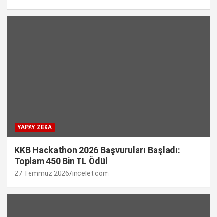
YAPAY ZEKA
KKB Hackathon 2026 Başvuruları Başladı:
Toplam 450 Bin TL Ödül
27 Temmuz 2026
incelet.com