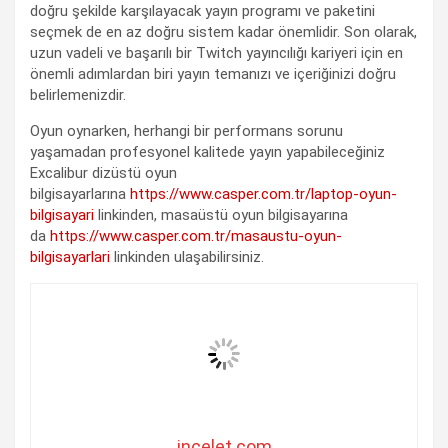
doğru şekilde karşılayacak yayın programı ve paketini
seçmek de en az doğru sistem kadar önemlidir. Son olarak,
uzun vadeli ve başarılı bir Twitch yayıncılığı kariyeri için en
önemli adımlardan biri yayın temanızı ve içeriğinizi doğru
belirlemenizdir.
Oyun oynarken, herhangi bir performans sorunu
yaşamadan profesyonel kalitede yayın yapabileceğiniz
Excalibur dizüstü oyun
bilgisayarlarına
https://www.casper.com.tr/laptop-oyun-
bilgisayari
linkinden, masaüstü oyun bilgisayarına
da
https://www.casper.com.tr/masaustu-oyun-
bilgisayarlari
linkinden ulaşabilirsiniz.
incelet.com