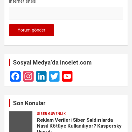
İnternet sitesi
Sosyal Medya’da incelet.com
F
I
L
T
Y
a
n
i
w
o
Son Konular
c
s
n
i
u
SIBER GÜVENLIK
e
t
k
t
T
Reklam Verileri Siber Saldırılarda
Nasıl Kötüye Kullanılıyor? Kaspersky
b
a
e
t
u
Uyardı