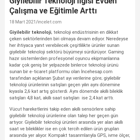
Giyilebilir Teknoloji ilgisi Evden
Çalışma ve Eğitimle Arttı
18 Mart 2021
incelet.com
Giyilebilir teknoloji
, teknoloji endüstrisinin en dikkat
çeken sektörlerinden biri olmaya devam ediyor. Neredeyse
her ihtiyaca yanıt verebilecek çeşitlilikte ürünler sunan
giyilebilir teknoloji sektörü büyümeyi sürdürüyor. Gaming
hazır sistemlerden profesyonel oyuncu ekipmanlarına
kadar çok geniş bir yelpazede binlerce teknoloji ürünü
sunan bir e-ticaret platformu olan İncehesap.com
tarafından açıklanan Şubat ayı verilerine göre; giyilebilir
teknoloji ürünlerinin satışları geçen yılın aynı dönemine
kıyasla 2,6 kat artış gösterdi. Aynı dönemde akıllı bileklik
satışları 4,8 kat, akıllı saat satışları ise 2,4 kat arttı.
Vücut hareketlerini takip eden akıllı sensörlere sahip
giyilebilir teknoloji ürünlerine olan talep her geçen gün
artıyor. Giyilebilir teknoloji ürünleri arasında yer alan akıllı
saat ve bileklikler ise en çok tercih edilen ürün grupları
arasında yer alıyor. Kompakt tasarımlarıyla GPS, ivme ölçer,