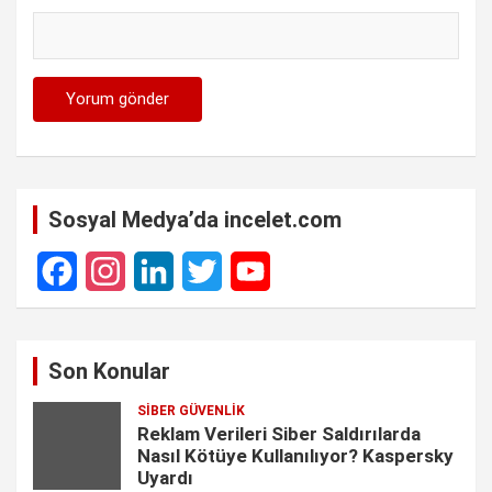
Sosyal Medya’da incelet.com
F
I
L
T
Y
a
n
i
w
o
Son Konular
c
s
n
i
u
SIBER GÜVENLIK
e
t
k
t
T
Reklam Verileri Siber Saldırılarda
Nasıl Kötüye Kullanılıyor? Kaspersky
b
a
e
t
u
Uyardı