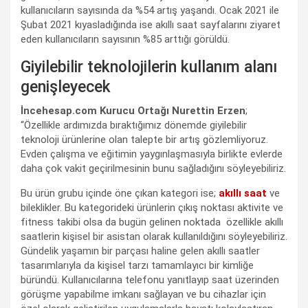
kullanıcıların sayısında da %54 artış yaşandı. Ocak 2021 ile
Şubat 2021 kıyasladığında ise akıllı saat sayfalarını ziyaret
eden kullanıcıların sayısının %85 arttığı görüldü.
Giyilebilir teknolojilerin kullanım alanı
genişleyecek
İncehesap.com Kurucu Ortağı Nurettin Erzen
;
“Özellikle ardımızda bıraktığımız dönemde giyilebilir
teknoloji ürünlerine olan talepte bir artış gözlemliyoruz.
Evden çalışma ve eğitimin yaygınlaşmasıyla birlikte evlerde
daha çok vakit geçirilmesinin bunu sağladığını söyleyebiliriz.
Bu ürün grubu içinde öne çıkan kategori ise;
akıllı saat
ve
bileklikler. Bu kategorideki ürünlerin çıkış noktası aktivite ve
fitness takibi olsa da bugün gelinen noktada özellikle akıllı
saatlerin kişisel bir asistan olarak kullanıldığını söyleyebiliriz.
Gündelik yaşamın bir parçası haline gelen akıllı saatler
tasarımlarıyla da kişisel tarzı tamamlayıcı bir kimliğe
büründü. Kullanıcılarına telefonu yanıtlayıp saat üzerinden
görüşme yapabilme imkanı sağlayan ve bu cihazlar için