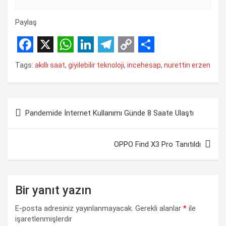
Paylaş
F
X
W
L
T
C
S
Tags:
akıllı saat
,
giyilebilir teknoloji
,
incehesap
,
nurettin erzen
a
h
i
e
o
h
c
a
n
l
p
a
Yazı
e
t
k
e
y
r
Pandemide İnternet Kullanımı Günde 8 Saate Ulaştı
gezinmesi
b
s
e
g
L
e
o
A
d
r
i
OPPO Find X3 Pro Tanıtıldı
o
p
I
a
n
k
p
n
m
k
Bir yanıt yazın
E-posta adresiniz yayınlanmayacak.
Gerekli alanlar
*
ile
işaretlenmişlerdir