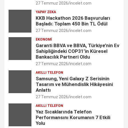
27 Temmuz 2026
incelet.com
o
g
d
e
b
YAPAY ZEKA
o
r
I
r
e
KKB Hackathon 2026 Başvuruları
Başladı: Toplam 450 Bin TL Ödül
k
a
n
C
27 Temmuz 2026
incelet.com
m
h
EKONOMI
Garanti BBVA ve BBVA, Türkiye’nin Ev
a
Sahipliğindeki COP31’in Küresel
n
Bankacılık Partneri Oldu
27 Temmuz 2026
incelet.com
n
AKILLI TELEFON
e
Samsung, Yeni Galaxy Z Serisinin
Tasarım ve Mühendislik Hikâyesini
l
Anlattı
27 Temmuz 2026
incelet.com
AKILLI TELEFON
Yaz Sıcaklarında Telefon
Performansını Korumanın 7 Etkili
Yolu