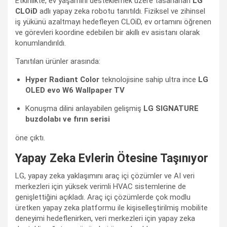
Etkinlikte, ev yaşamını desteklemek üzere tasarlanan
LG
CLOiD
adlı yapay zeka robotu tanıtıldı. Fiziksel ve zihinsel
iş yükünü azaltmayı hedefleyen CLOiD, ev ortamını öğrenen
ve görevleri koordine edebilen bir akıllı ev asistanı olarak
konumlandırıldı.
Tanıtılan ürünler arasında:
Hyper Radiant Color
teknolojisine sahip ultra ince
LG
OLED evo W6 Wallpaper TV
Konuşma dilini anlayabilen gelişmiş
LG SIGNATURE
buzdolabı ve fırın serisi
öne çıktı.
Yapay Zeka Evlerin Ötesine Taşınıyor
LG, yapay zeka yaklaşımını araç içi çözümler ve AI veri
merkezleri için yüksek verimli HVAC sistemlerine de
genişlettiğini açıkladı. Araç içi çözümlerde çok modlu
üretken yapay zeka platformu ile kişiselleştirilmiş mobilite
deneyimi hedeflenirken, veri merkezleri için yapay zeka