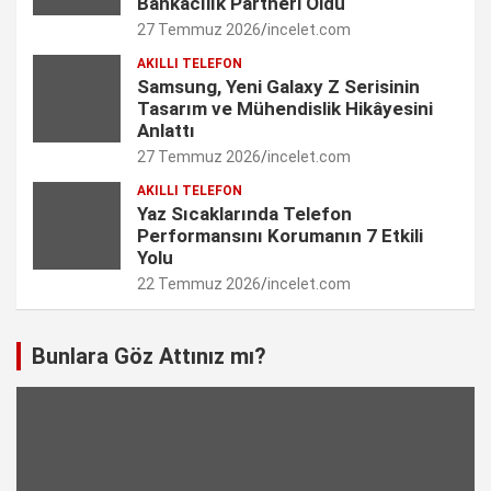
Bankacılık Partneri Oldu
27 Temmuz 2026
incelet.com
n
AKILLI TELEFON
e
Samsung, Yeni Galaxy Z Serisinin
Tasarım ve Mühendislik Hikâyesini
l
Anlattı
27 Temmuz 2026
incelet.com
AKILLI TELEFON
Yaz Sıcaklarında Telefon
Performansını Korumanın 7 Etkili
Yolu
22 Temmuz 2026
incelet.com
Bunlara Göz Attınız mı?