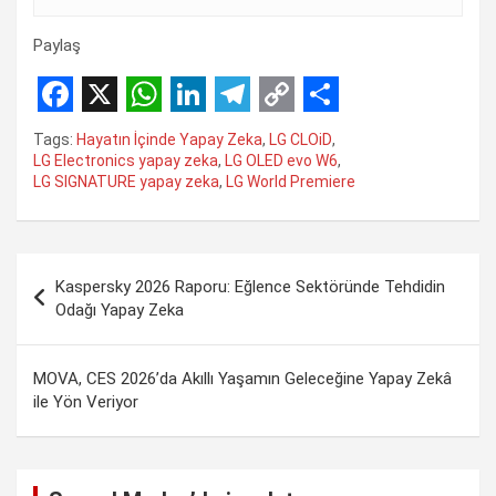
Paylaş
F
X
W
L
T
C
S
Tags:
Hayatın İçinde Yapay Zeka
,
LG CLOiD
,
a
h
i
e
o
h
LG Electronics yapay zeka
,
LG OLED evo W6
,
LG SIGNATURE yapay zeka
,
LG World Premiere
c
a
n
l
p
a
e
t
k
e
y
r
b
s
e
g
L
e
Yazı
Kaspersky 2026 Raporu: Eğlence Sektöründe Tehdidin
o
A
d
r
i
gezinmesi
Odağı Yapay Zeka
o
p
I
a
n
k
p
n
m
k
MOVA, CES 2026’da Akıllı Yaşamın Geleceğine Yapay Zekâ
ile Yön Veriyor