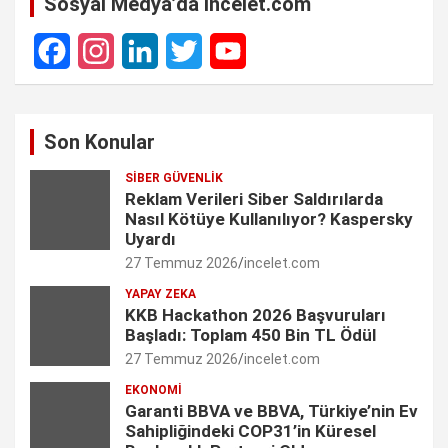
Sosyal Medya’da incelet.com
F
I
L
T
Y
a
n
i
w
o
Son Konular
c
s
n
i
u
SIBER GÜVENLIK
e
t
k
t
T
Reklam Verileri Siber Saldırılarda
Nasıl Kötüye Kullanılıyor? Kaspersky
b
a
e
t
u
Uyardı
27 Temmuz 2026
incelet.com
o
g
d
e
b
YAPAY ZEKA
o
r
I
r
e
KKB Hackathon 2026 Başvuruları
Başladı: Toplam 450 Bin TL Ödül
k
a
n
C
27 Temmuz 2026
incelet.com
m
h
EKONOMI
Garanti BBVA ve BBVA, Türkiye’nin Ev
a
Sahipliğindeki COP31’in Küresel
n