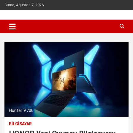
Skip
Cuma, Ağustos 7, 2026
to
content
Sen inceleme, incelet !
incelet.com
Hunter V700
BILGISAYAR