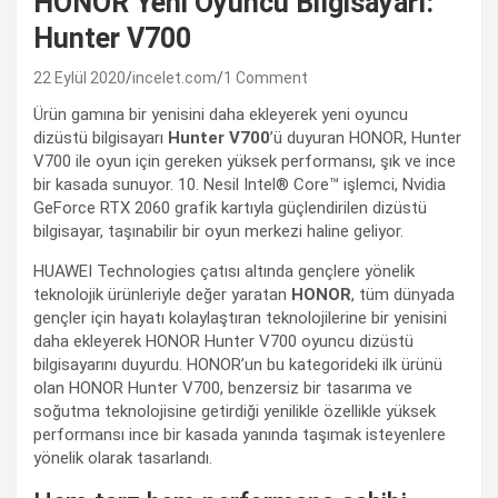
HONOR Yeni Oyuncu Bilgisayarı:
Hunter V700
22 Eylül 2020
incelet.com
1 Comment
Ürün gamına bir yenisini daha ekleyerek yeni oyuncu
dizüstü bilgisayarı
Hunter V700
’ü duyuran HONOR, Hunter
V700 ile oyun için gereken yüksek performansı, şık ve ince
bir kasada sunuyor. 10. Nesil Intel® Core™ işlemci, Nvidia
GeForce RTX 2060 grafik kartıyla güçlendirilen dizüstü
bilgisayar, taşınabilir bir oyun merkezi haline geliyor.
HUAWEI Technologies çatısı altında gençlere yönelik
teknolojik ürünleriyle değer yaratan
HONOR
, tüm dünyada
gençler için hayatı kolaylaştıran teknolojilerine bir yenisini
daha ekleyerek HONOR Hunter V700 oyuncu dizüstü
bilgisayarını duyurdu. HONOR’un bu kategorideki ilk ürünü
olan HONOR Hunter V700, benzersiz bir tasarıma ve
soğutma teknolojisine getirdiği yenilikle özellikle yüksek
performansı ince bir kasada yanında taşımak isteyenlere
yönelik olarak tasarlandı.