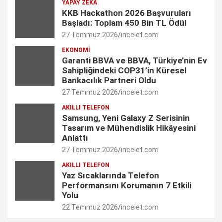
YAPAY ZEKA
o
r
I
r
e
KKB Hackathon 2026 Başvuruları
Başladı: Toplam 450 Bin TL Ödül
k
a
n
C
27 Temmuz 2026
incelet.com
m
h
EKONOMI
Garanti BBVA ve BBVA, Türkiye’nin Ev
a
Sahipliğindeki COP31’in Küresel
n
Bankacılık Partneri Oldu
27 Temmuz 2026
incelet.com
n
AKILLI TELEFON
e
Samsung, Yeni Galaxy Z Serisinin
Tasarım ve Mühendislik Hikâyesini
l
Anlattı
27 Temmuz 2026
incelet.com
AKILLI TELEFON
Yaz Sıcaklarında Telefon
Performansını Korumanın 7 Etkili
Yolu
22 Temmuz 2026
incelet.com