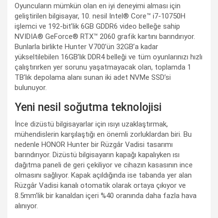
Oyuncuların mümkün olan en iyi deneyimi alması için
geliştirilen bilgisayar, 10. nesil Intel® Core™ i7-10750H
işlemci ve 192-bit’lik 6GB GDDR6 video belleğe sahip
NVIDIA® GeForce® RTX™ 2060 grafik kartını barındırıyor.
Bunlarla birlikte Hunter V700’ün 32GB’a kadar
yükseltilebilen 16GB’lık DDR4 belleği ve tüm oyunlarınızı hızlı
çalıştırırken yer sorunu yaşatmayacak olan, toplamda 1
TB’lık depolama alanı sunan iki adet NVMe SSD’si
bulunuyor.
Yeni nesil soğutma teknolojisi
İnce dizüstü bilgisayarlar için ısıyı uzaklaştırmak,
mühendislerin karşılaştığı en önemli zorluklardan biri. Bu
nedenle HONOR Hunter bir Rüzgâr Vadisi tasarımı
barındırıyor. Dizüstü bilgisayarın kapağı kapalıyken ısı
dağıtma paneli de geri çekiliyor ve cihazın kasasının ince
olmasını sağlıyor. Kapak açıldığında ise tabanda yer alan
Rüzgâr Vadisi kanalı otomatik olarak ortaya çıkıyor ve
8.5mm’lik bir kanaldan içeri %40 oranında daha fazla hava
alınıyor.