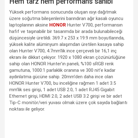
Hem tarz hem performans sahibi
Yüksek performans sonucunda oluşan ısıyı dağıtmak
üzere soğutma bileşenlerini barındıran ağır kasalı oyuncu
laptoplarının aksine
HONOR
Hunter V700, performansın
hafif ve taşınabilir bir tasarımda bir arada bulunabileceği
düşüncesiyle üretildi. 369.7 x 253 x 19.9 mm boyutlarında,
yüksek kalite alüminyum alaşımdan üretilen kasaya sahip
olan Hunter V700, 4.7mm’lik ince çerçeveli bir 16,1 inç
ekranı ile dikkat çekiyor. 1920 x 1080 ekran çözünürlüğüne
sahip olan HONOR Hunter’ın paneli, %100 sRGB renk
gamutuna, 1000:1 parlaklık oranına ve 300 nit’e kadar
aydınlatma gücüne sahip. 20mm’den daha ince olan
HONOR Hunter V700, bu inceliğine rağmen 1 adet 3.5
mm’lik ses girişi, 1 adet USB 2.0, 1 adet RJ45 Gigabit
Ethernet girişi, HDMI 2.0, 2 adet USB 3.2 girişi ve bir adet
Tip-C monitör/veri yuvası olmak üzere çok sayıda bağlantı
noktası ile geliyor.