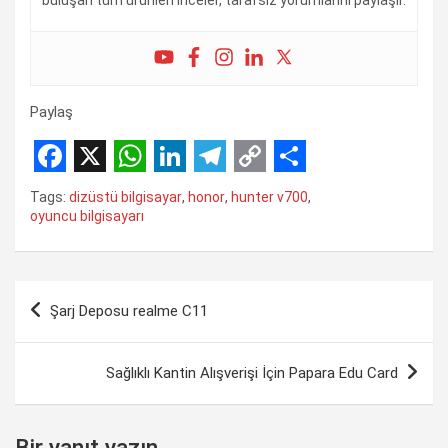
Paylaş
F
X
W
L
T
C
S
Tags:
dizüstü bilgisayar
,
honor
,
hunter v700
,
a
h
i
e
o
h
oyuncu bilgisayarı
c
a
n
l
p
a
e
t
k
e
y
r
Yazı
b
s
e
g
L
e
Şarj Deposu realme C11
gezinmesi
o
A
d
r
i
o
p
I
a
n
Sağlıklı Kantin Alışverişi İçin Papara Edu Card
k
p
n
m
k