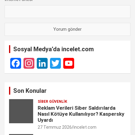
Sosyal Medya’da incelet.com
F
I
L
T
Y
a
n
i
w
o
Son Konular
c
s
n
i
u
SIBER GÜVENLIK
e
t
k
t
T
Reklam Verileri Siber Saldırılarda
Nasıl Kötüye Kullanılıyor? Kaspersky
b
a
e
t
u
Uyardı
27 Temmuz 2026
incelet.com
o
g
d
e
b