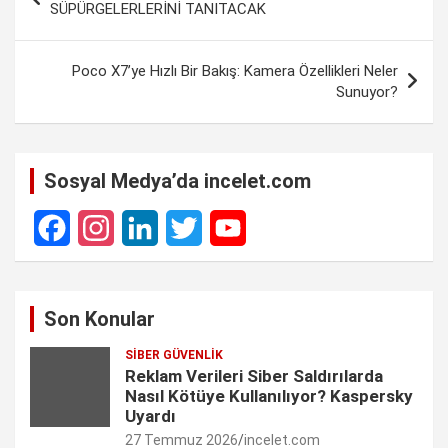
gezinmesi
b
s
e
g
L
e
SÜPÜRGELERLERİNİ TANITACAK
o
A
d
r
i
o
p
I
a
n
Poco X7’ye Hızlı Bir Bakış: Kamera Özellikleri Neler
Sunuyor?
k
p
n
m
k
Sosyal Medya’da incelet.com
F
I
L
T
Y
a
n
i
w
o
Son Konular
c
s
n
i
u
SIBER GÜVENLIK
e
t
k
t
T
Reklam Verileri Siber Saldırılarda
Nasıl Kötüye Kullanılıyor? Kaspersky
b
a
e
t
u
Uyardı
27 Temmuz 2026
incelet.com
o
g
d
e
b