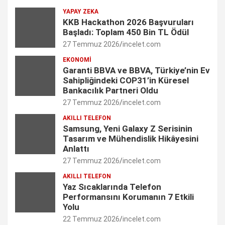
YAPAY ZEKA
o
r
I
r
e
KKB Hackathon 2026 Başvuruları
Başladı: Toplam 450 Bin TL Ödül
k
a
n
C
27 Temmuz 2026
incelet.com
m
h
EKONOMI
Garanti BBVA ve BBVA, Türkiye’nin Ev
a
Sahipliğindeki COP31’in Küresel
n
Bankacılık Partneri Oldu
27 Temmuz 2026
incelet.com
n
AKILLI TELEFON
e
Samsung, Yeni Galaxy Z Serisinin
Tasarım ve Mühendislik Hikâyesini
l
Anlattı
27 Temmuz 2026
incelet.com
AKILLI TELEFON
Yaz Sıcaklarında Telefon
Performansını Korumanın 7 Etkili
Yolu
22 Temmuz 2026
incelet.com