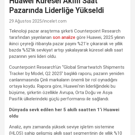
Huawei Küresel Akıllı Saat
Pazarında Liderliğe Yükseldi
29 Ağustos 2025
incelet.com
Teknoloji pazar araştırma şirketi Counterpoint Research
tarafından yayınlanan
son analize
göre Huawei, 2025 yılının
ikinci çeyreği itibarıyla pazar payını %21’e çıkararak ve yıllık
bazda %52’lik sevkiyat artışı yakalayarak küresel akıllı saat
pazarının yeni lideri oldu.
Counterpoint Research’ün “Global Smartwatch Shipments
Tracker by Model, Q2 2025” başlıklı raporu, pazarın yeniden
canlanmasında Çinli markaların önemli bir rol oynadığını
ortaya koydu. Rapora göre, Huawei’nin liderliğindeki bu
büyüme, şirketin özellikle Avrupa, Orta Doğu ve Asya
Pasifik ülkelerindeki güçlü performansı ile sağlandı.
Dünyada sevk edilen her 5 akıllı saatten 1’i Huawei
oldu
Analiz, aynı zamanda yüksek seviye işletim sistemine
(HLOS) sahip gelişmiş akıllı saat segmentinin de yıllık %10