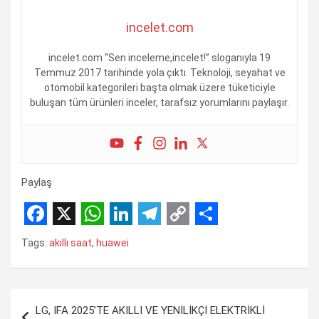
incelet.com
incelet.com “Sen inceleme,incelet!” sloganıyla 19
Temmuz 2017 tarihinde yola çıktı. Teknoloji, seyahat ve
otomobil kategorileri başta olmak üzere tüketiciyle
buluşan tüm ürünleri inceler, tarafsız yorumlarını paylaşır.
Paylaş
F
X
W
L
T
C
S
Tags:
akıllı saat
,
huawei
a
h
i
e
o
h
c
a
n
l
p
a
Yazı
e
t
k
e
y
r
LG, IFA 2025’TE AKILLI VE YENİLİKÇİ ELEKTRİKLİ