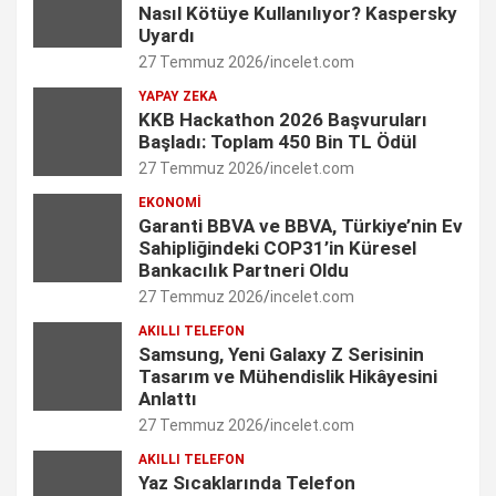
Nasıl Kötüye Kullanılıyor? Kaspersky
b
a
e
t
u
Uyardı
27 Temmuz 2026
incelet.com
o
g
d
e
b
YAPAY ZEKA
o
r
I
r
e
KKB Hackathon 2026 Başvuruları
Başladı: Toplam 450 Bin TL Ödül
k
a
n
C
27 Temmuz 2026
incelet.com
m
h
EKONOMI
Garanti BBVA ve BBVA, Türkiye’nin Ev
a
Sahipliğindeki COP31’in Küresel
n
Bankacılık Partneri Oldu
27 Temmuz 2026
incelet.com
n
AKILLI TELEFON
e
Samsung, Yeni Galaxy Z Serisinin
Tasarım ve Mühendislik Hikâyesini
l
Anlattı
27 Temmuz 2026
incelet.com
AKILLI TELEFON
Yaz Sıcaklarında Telefon