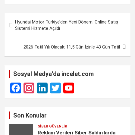
c
a
n
l
p
a
e
t
k
e
y
r
Yazı
b
s
e
g
L
e
Hyundai Motor Türkiye’den Yeni Dönem: Online Satış
gezinmesi
Sistemi Hizmete Açıldı
o
A
d
r
i
o
p
I
a
n
2026 Tatil Yılı Olacak: 11,5 Gün İzinle 43 Gün Tatil
k
p
n
m
k
Sosyal Medya’da incelet.com
F
I
L
T
Y
a
n
i
w
o
Son Konular
c
s
n
i
u
SIBER GÜVENLIK
e
t
k
t
T
Reklam Verileri Siber Saldırılarda