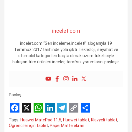
incelet.com
incelet.com “Sen inceleme,incelet!” sloganıyla 19
Temmuz 2017 tarihinde yola çıktı. Teknoloji, seyahat ve
otomobil kategorileri başta olmak üzere tüketiciyle
buluşan tüm ürünleri inceler, tarafsız yorumlarını paylaşır.
Paylaş
F
X
W
L
T
C
S
Tags:
Huawei MatePad 11.5
,
Huawei tablet
,
Klavyeli tablet
,
a
h
i
e
o
h
Öğrenciler için tablet
,
PaperMatte ekran