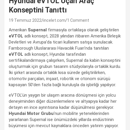
Hyundai eVTOL Uçan Araç
Konseptini Tanıttı
19 Temmuz 2022
incelet.com
1 Comment
Amerikan
Supernal
firmasıyla ortaklaşa olarak geliştirilen
eVTOL
adlı konsept, 2028 yılından itibaren Amerika Birleşik
Devletleri ve Avrupa’da ticari kullanım satışa sunulacak.
Farnborough Uluslararası Havacılık Fuarı’nda tanıtılan
eVTOL
adlı konsept, Hyundai tarafından
sertifikalandırmaya çalışırken, Supernal da kabin konseptini
oluşturmak için grubun tasarım stüdyolarıyla ortaklık kurdu.
İki şirket arasında ortaklık kısa sürede geliştirilirken,
otomotiv parçaları, inşaat, robotik ve otonom sürüşü
kapsayan 50’den fazla bağlı kuruluşla da işbirliği yapılıyor.
eVTOL’ün yaygın bir ulaşım aracına dönüşmesi için yolcu
deneyiminden diğer düzenlemelere ve altyapıya kadar her
detayın en ince ayrıntısına kadar düşünülmesi gerekiyor.
Hyundai Motor Grubu
‘nun mobilite yeteneklerinden
yararlanan Supernal ise önümüzdeki yıllarda endüstrinin
büyümesi için mevcut kaynaklara önceden yatırım yapıyor.