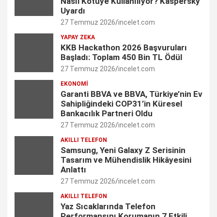
Nasıl Kötüye Kullanılıyor? Kaspersky
b
a
e
t
u
Uyardı
27 Temmuz 2026
incelet.com
o
g
d
e
b
YAPAY ZEKA
o
r
I
r
e
KKB Hackathon 2026 Başvuruları
Başladı: Toplam 450 Bin TL Ödül
k
a
n
C
27 Temmuz 2026
incelet.com
m
h
EKONOMI
Garanti BBVA ve BBVA, Türkiye’nin Ev
a
Sahipliğindeki COP31’in Küresel
n
Bankacılık Partneri Oldu
27 Temmuz 2026
incelet.com
n
AKILLI TELEFON
e
Samsung, Yeni Galaxy Z Serisinin
Tasarım ve Mühendislik Hikâyesini
l
Anlattı
27 Temmuz 2026
incelet.com
AKILLI TELEFON
Yaz Sıcaklarında Telefon
Performansını Korumanın 7 Etkili