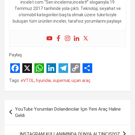
incelet.com “Sen inceleme,incelet!” sloganıyla 19
Temmuz 2017 tarihinde yola çıktı. Teknoloji, seyahat ve
otomobil kategorileri başta olmak üzere tüketiciyle
buluşan tüm ürünleri inceler, tarafsız yorumlarını paylaşır.
Paylaş
F
X
W
L
T
C
S
Tags:
eVTOL
,
hyundai
,
supernal
,
uçan araç
a
h
i
e
o
h
c
a
n
l
p
a
Yazı
e
t
k
e
y
r
YouTube Yorumları Dolandırıcılar İçin Yeni Araç Haline
gezinmesi
b
s
e
g
L
e
Geldi
o
A
d
r
i
INSTAGRAM KULLANIMINDA DÜNYA ALTINCISIYIZ