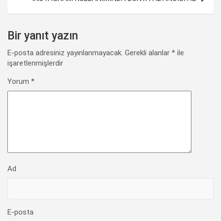
o
p
I
a
n
k
p
n
m
k
Bir yanıt yazın
E-posta adresiniz yayınlanmayacak.
Gerekli alanlar
*
ile
işaretlenmişlerdir
Yorum
*
Ad
E-posta