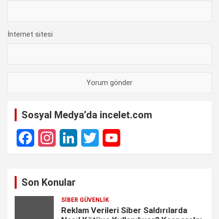
İnternet sitesi
Sosyal Medya’da incelet.com
F
I
L
T
Y
a
n
i
w
o
Son Konular
c
s
n
i
u
SIBER GÜVENLIK
e
t
k
t
T
Reklam Verileri Siber Saldırılarda