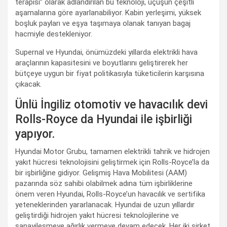
terapisi” olarak adlandırılan bu teknoloji, uçuşun çeşitli
aşamalarına göre ayarlanabiliyor. Kabin yerleşimi, yüksek
boşluk payları ve eşya taşımaya olanak tanıyan bagaj
hacmiyle destekleniyor.
Supernal ve Hyundai, önümüzdeki yıllarda elektrikli hava
araçlarının kapasitesini ve boyutlarını geliştirerek her
bütçeye uygun bir fiyat politikasıyla tüketicilerin karşısına
çıkacak.
Ünlü İngiliz otomotiv ve havacılık devi
Rolls-Royce da Hyundai ile işbirliği
yapıyor.
Hyundai Motor Grubu, tamamen elektrikli tahrik ve hidrojen
yakıt hücresi teknolojisini geliştirmek için Rolls-Royce’la da
bir işbirliğine gidiyor. Gelişmiş Hava Mobilitesi (AAM)
pazarında söz sahibi olabilmek adına tüm işbirliklerine
önem veren Hyundai, Rolls-Royce’un havacılık ve sertifika
yeteneklerinden yararlanacak. Hyundai de uzun yıllardır
geliştirdiği hidrojen yakıt hücresi teknolojilerine ve
sanayileşmeye ağırlık vermeye devam edecek. Her iki şirket,