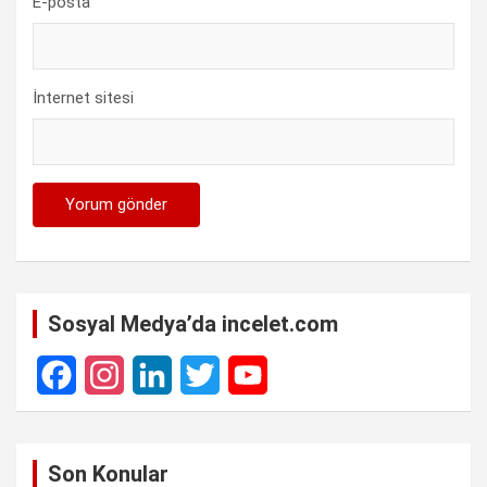
E-posta
İnternet sitesi
Sosyal Medya’da incelet.com
F
I
L
T
Y
a
n
i
w
o
Son Konular