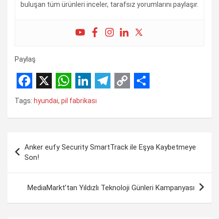
buluşan tüm ürünleri inceler, tarafsız yorumlarını paylaşır.
Paylaş
F
X
W
L
T
C
S
Tags:
hyundai
,
pil fabrikası
a
h
i
e
o
h
c
a
n
l
p
a
Yazı
e
t
k
e
y
r
Anker eufy Security SmartTrack ile Eşya Kaybetmeye
gezinmesi
b
s
e
g
L
e
Son!
o
A
d
r
i
o
p
I
a
n
MediaMarkt’tan Yıldızlı Teknoloji Günleri Kampanyası
k
p
n
m
k