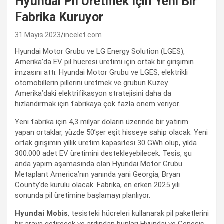
Hyundai Pil Üretmek İçin Yeni Bir
Fabrika Kuruyor
31 Mayıs 2023
incelet.com
Hyundai Motor Grubu ve LG Energy Solution (LGES),
Amerika’da EV pil hücresi üretimi için ortak bir girişimin
imzasını attı. Hyundai Motor Grubu ve LGES, elektrikli
otomobillerin pillerini üretmek ve grubun Kuzey
Amerika’daki elektrifikasyon stratejisini daha da
hızlandırmak için fabrikaya çok fazla önem veriyor.
Yeni fabrika için 4,3 milyar doların üzerinde bir yatırım
yapan ortaklar, yüzde 50’şer eşit hisseye sahip olacak. Yeni
ortak girişimin yıllık üretim kapasitesi 30 GWh olup, yılda
300.000 adet EV üretimini destekleyebilecek. Tesis, şu
anda yapım aşamasında olan Hyundai Motor Grubu
Metaplant America’nın yanında yani Georgia, Bryan
County’de kurulu olacak. Fabrika, en erken 2025 yılı
sonunda pil üretimine başlamayı planlıyor.
Hyundai Mobis
, tesisteki hücreleri kullanarak pil paketlerini
bir araya getirecek ve ardından bunları Hyundai ve Genesis