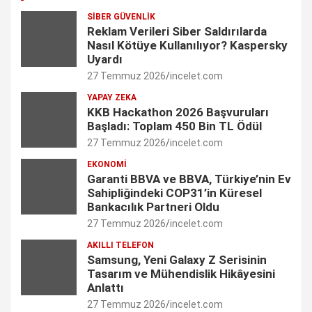
c
s
n
i
u
SIBER GÜVENLIK
e
t
k
t
T
Reklam Verileri Siber Saldırılarda
Nasıl Kötüye Kullanılıyor? Kaspersky
b
a
e
t
u
Uyardı
27 Temmuz 2026
incelet.com
o
g
d
e
b
YAPAY ZEKA
o
r
I
r
e
KKB Hackathon 2026 Başvuruları
Başladı: Toplam 450 Bin TL Ödül
k
a
n
C
27 Temmuz 2026
incelet.com
m
h
EKONOMI
Garanti BBVA ve BBVA, Türkiye’nin Ev
a
Sahipliğindeki COP31’in Küresel
n
Bankacılık Partneri Oldu
27 Temmuz 2026
incelet.com
n
AKILLI TELEFON
e
Samsung, Yeni Galaxy Z Serisinin
Tasarım ve Mühendislik Hikâyesini
l
Anlattı
27 Temmuz 2026
incelet.com