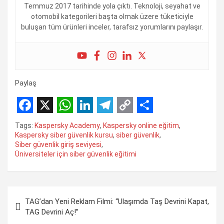
Temmuz 2017 tarihinde yola çıktı. Teknoloji, seyahat ve
otomobil kategorileri başta olmak üzere tüketiciyle
buluşan tüm ürünleri inceler, tarafsız yorumlarını paylaşır.
Paylaş
F
X
W
L
T
C
S
Tags:
Kaspersky Academy
,
Kaspersky online eğitim
,
a
h
i
e
o
h
Kaspersky siber güvenlik kursu
,
siber güvenlik
,
Siber güvenlik giriş seviyesi
,
c
a
n
l
p
a
Üniversiteler için siber güvenlik eğitimi
e
t
k
e
y
r
b
s
e
g
L
e
Yazı
o
A
d
r
i
TAG’dan Yeni Reklam Filmi: “Ulaşımda Taş Devrini Kapat,
gezinmesi
o
TAG Devrini Aç!”
p
I
a
n