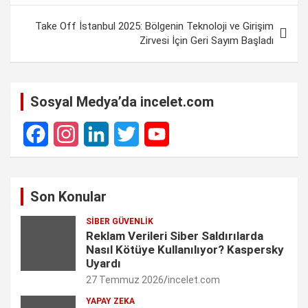
k
p
n
m
k
Take Off İstanbul 2025: Bölgenin Teknoloji ve Girişim
Zirvesi İçin Geri Sayım Başladı
Sosyal Medya’da incelet.com
F
I
L
T
Y
a
n
i
w
o
Son Konular
c
s
n
i
u
SIBER GÜVENLIK
e
t
k
t
T
Reklam Verileri Siber Saldırılarda
Nasıl Kötüye Kullanılıyor? Kaspersky
b
a
e
t
u
Uyardı
27 Temmuz 2026
incelet.com
o
g
d
e
b
YAPAY ZEKA
o
r
I
r
e