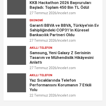
KKB Hackathon 2026 Başvuruları
Başladı: Toplam 450 Bin TL Ödül
k
a
n
C
27 Temmuz 2026
incelet.com
m
h
EKONOMI
Garanti BBVA ve BBVA, Türkiye’nin Ev
a
Sahipliğindeki COP31’in Küresel
n
Bankacılık Partneri Oldu
27 Temmuz 2026
incelet.com
n
AKILLI TELEFON
e
Samsung, Yeni Galaxy Z Serisinin
Tasarım ve Mühendislik Hikâyesini
l
Anlattı
27 Temmuz 2026
incelet.com
AKILLI TELEFON
Yaz Sıcaklarında Telefon
Performansını Korumanın 7 Etkili
Yolu
22 Temmuz 2026
incelet.com