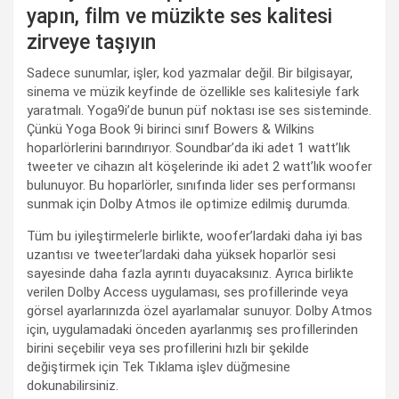
yapın, film ve müzikte ses kalitesi
zirveye taşıyın
Sadece sunumlar, işler, kod yazmalar değil. Bir bilgisayar,
sinema ve müzik keyfinde de özellikle ses kalitesiyle fark
yaratmalı. Yoga9i’de bunun püf noktası ise ses sisteminde.
Çünkü Yoga Book 9i birinci sınıf Bowers & Wilkins
hoparlörlerini barındırıyor. Soundbar’da iki adet 1 watt’lık
tweeter ve cihazın alt köşelerinde iki adet 2 watt’lık woofer
bulunuyor. Bu hoparlörler, sınıfında lider ses performansı
sunmak için Dolby Atmos ile optimize edilmiş durumda.
Tüm bu iyileştirmelerle birlikte, woofer’lardaki daha iyi bas
uzantısı ve tweeter’lardaki daha yüksek hoparlör sesi
sayesinde daha fazla ayrıntı duyacaksınız. Ayrıca birlikte
verilen Dolby Access uygulaması, ses profillerinde veya
görsel ayarlarınızda özel ayarlamalar sunuyor. Dolby Atmos
için, uygulamadaki önceden ayarlanmış ses profillerinden
birini seçebilir veya ses profillerini hızlı bir şekilde
değiştirmek için Tek Tıklama işlev düğmesine
dokunabilirsiniz.