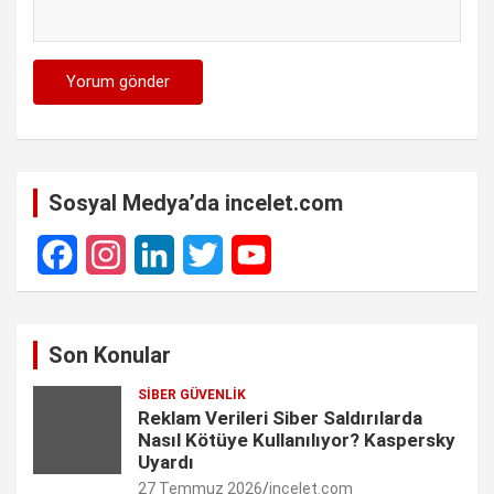
Sosyal Medya’da incelet.com
F
I
L
T
Y
a
n
i
w
o
Son Konular
c
s
n
i
u
SIBER GÜVENLIK
e
t
k
t
T
Reklam Verileri Siber Saldırılarda
Nasıl Kötüye Kullanılıyor? Kaspersky
b
a
e
t
u
Uyardı
27 Temmuz 2026
incelet.com
o
g
d
e
b