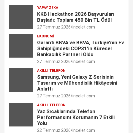
YAPAY ZEKA
o
r
I
r
e
KKB Hackathon 2026 Başvuruları
Başladı: Toplam 450 Bin TL Ödül
k
a
n
C
27 Temmuz 2026
incelet.com
m
h
EKONOMI
Garanti BBVA ve BBVA, Türkiye’nin Ev
a
Sahipliğindeki COP31’in Küresel
n
Bankacılık Partneri Oldu
27 Temmuz 2026
incelet.com
n
AKILLI TELEFON
e
Samsung, Yeni Galaxy Z Serisinin
Tasarım ve Mühendislik Hikâyesini
l
Anlattı
27 Temmuz 2026
incelet.com
AKILLI TELEFON
Yaz Sıcaklarında Telefon
Performansını Korumanın 7 Etkili
Yolu
22 Temmuz 2026
incelet.com