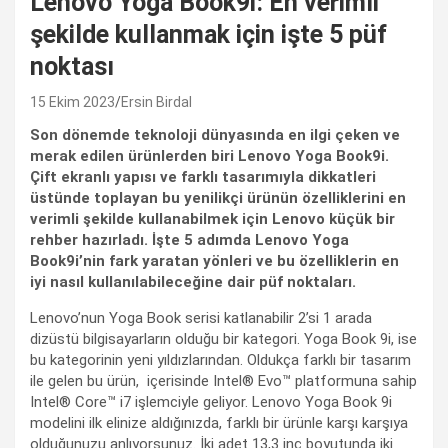
Lenovo Yoga Book9i: En verimli
şekilde kullanmak için işte 5 püf
noktası
15 Ekim 2023
Ersin Birdal
Son dönemde teknoloji dünyasında en ilgi çeken ve
merak edilen ürünlerden biri Lenovo Yoga Book9i.
Çift ekranlı yapısı ve farklı tasarımıyla dikkatleri
üstünde toplayan bu yenilikçi ürünün özelliklerini en
verimli şekilde kullanabilmek için Lenovo küçük bir
rehber hazırladı. İşte 5 adımda Lenovo Yoga
Book9i’nin fark yaratan yönleri ve bu özelliklerin en
iyi nasıl kullanılabileceğine dair püf noktaları.
Lenovo’nun Yoga Book serisi katlanabilir 2’si 1 arada
dizüstü bilgisayarların olduğu bir kategori. Yoga Book 9i, ise
bu kategorinin yeni yıldızlarından. Oldukça farklı bir tasarım
ile gelen bu ürün, içerisinde Intel®️ Evo™️ platformuna sahip
Intel®️ Core™️ i7 işlemciyle geliyor. Lenovo Yoga Book 9i
modelini ilk elinize aldığınızda, farklı bir ürünle karşı karşıya
olduğunuzu anlıyorsunuz. İki adet 13,3 inç boyutunda iki