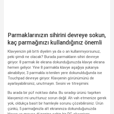
Parmaklarınızın sihirini devreye sokun,
kaç parmağınızı kullandığınız önemli
Klavyenizin pili bitti diyelim ya da o an kullanmıyorsunuz,
peki şimdi ne olacak? Burada parmakların sihiri devreye
giriyor. 8 parmak ile ekrana dokunduğunuzda klavye ekrana
hemen geliyor. Yine 8 parmakla klavye aşağıya yukarıya
alınabiliyor, 3 parmakla istenilen yere dokunulduğunda ise
Touchpad devreye giriyor. Klavyenin görünümünü de
ayarlayabilirsiniz, unutmayın. Sesini ve titreşimini.
Bu arada bir püf noktası daha. Bu sıradışı ürünü taşırken
klavyenizi mi unuttunuz sorun değil. Ah vah etmenize gerek
yok, oldukça basit bir hamleyle sorunu çözebilirsiniz. Ürün
çünkü, 5 parmağınızla alt ekranınıza dokunduğunuzda
klavye ve mouse düzenine sahip bir PC oluveriyor.