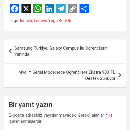
F
X
W
L
T
C
S
Tags:
lenovo
,
Lenovo Yoga Book9i
a
h
i
e
o
h
c
a
n
l
p
a
Yazı
e
t
k
e
y
r
Samsung Türkiye, Galaxy Campus ile Öğrencilerin
gezinmesi
b
s
e
g
L
e
Yanında
o
A
d
r
i
o
p
I
a
n
vivo, Y Serisi Modellerde Öğrencilere Ekstra 900 TL
Destek Sunuyor
k
p
n
m
k
Bir yanıt yazın
E-posta adresiniz yayınlanmayacak.
Gerekli alanlar
*
ile
işaretlenmişlerdir