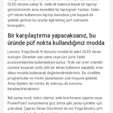
OLED ekrana sahip 9i, belki ilk bakınca klasik bir laptop
görünümünde ama kesinlikle bir laptoptan fazlası. Gelin,
çift ekran kullanımını laptop kanadına çok başarılı bir
şekilde getiren bu ürünle ilgili birkaç püf noktasını
konuşalım.
Bir karşılaştırma yapacaksanız, bu
üründe püf nokta kullandığınız modda
Lenovo Yoga Book 9i dizüstü modeli iki adet OLED ekran
sunuyor. Ekranları yan yana veya üst üste farklı
pozisyonlarında kullanabiliyorsunuz. 9i’de ise ister standın
üzerine koyarak üstlü altlı bir ekran kullanımı yapabilir, ister
dikey modda kullanarak değerlendirebilirsiniz. Bu özellikle
programcılar ve metin yazarlarının çok hoşuna gidebilir.
Ama diyelim, iki metini, iki videoyu, iki sunumu
karşılaştıracaksınız.
İkili yatay mod; video izleme, web konferansı yapma veya
PowerPoint sunumlarına göz atma gibi yatay içerikler için
çok ideal. Çapraz Ekran Gösterimi ile ise Yoga Book’u çift