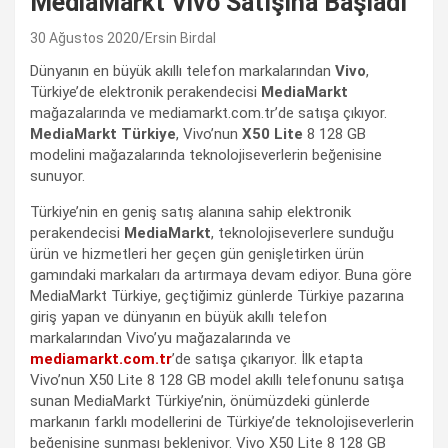
MediaMarkt Vivo Satışına Başladı
30 Ağustos 2020
Ersin Birdal
Dünyanın en büyük akıllı telefon markalarından
Vivo
,
Türkiye’de elektronik perakendecisi
MediaMarkt
mağazalarında ve mediamarkt.com.tr’de satışa çıkıyor.
MediaMarkt Türkiye
, Vivo’nun
X50 Lite
8 128 GB
modelini mağazalarında teknolojiseverlerin beğenisine
sunuyor.
Türkiye’nin en geniş satış alanına sahip elektronik
perakendecisi
MediaMarkt
, teknolojiseverlere sunduğu
ürün ve hizmetleri her geçen gün genişletirken ürün
gamındaki markaları da artırmaya devam ediyor. Buna göre
MediaMarkt Türkiye, geçtiğimiz günlerde Türkiye pazarına
giriş yapan ve dünyanın en büyük akıllı telefon
markalarından Vivo’yu mağazalarında ve
mediamarkt.com.tr
’de satışa çıkarıyor. İlk etapta
Vivo’nun X50 Lite 8 128 GB model akıllı telefonunu satışa
sunan MediaMarkt Türkiye’nin, önümüzdeki günlerde
markanın farklı modellerini de Türkiye’de teknolojiseverlerin
beğenisine sunması bekleniyor. Vivo X50 Lite 8 128 GB