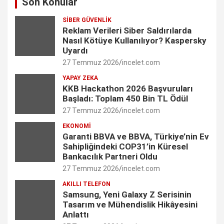
Son Konular
c
s
n
i
u
SIBER GÜVENLIK
e
t
k
t
T
Reklam Verileri Siber Saldırılarda
Nasıl Kötüye Kullanılıyor? Kaspersky
b
a
e
t
u
Uyardı
27 Temmuz 2026
incelet.com
o
g
d
e
b
YAPAY ZEKA
o
r
I
r
e
KKB Hackathon 2026 Başvuruları
Başladı: Toplam 450 Bin TL Ödül
k
a
n
C
27 Temmuz 2026
incelet.com
m
h
EKONOMI
Garanti BBVA ve BBVA, Türkiye’nin Ev
a
Sahipliğindeki COP31’in Küresel
n
Bankacılık Partneri Oldu
27 Temmuz 2026
incelet.com
n
AKILLI TELEFON
e
Samsung, Yeni Galaxy Z Serisinin
Tasarım ve Mühendislik Hikâyesini
l
Anlattı