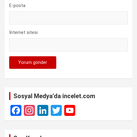
E-posta
İnternet sitesi
Sosyal Medya’da incelet.com
F
I
L
T
Y
a
n
i
w
o