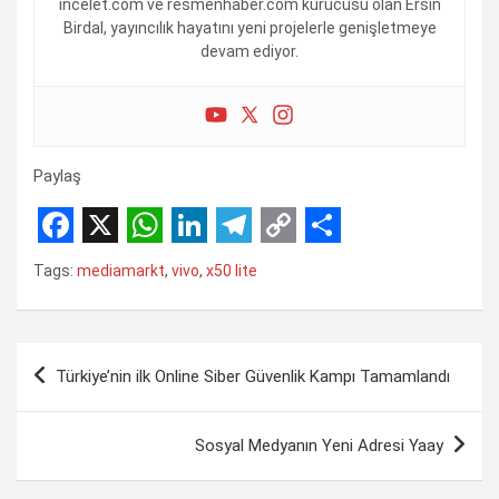
incelet.com ve resmenhaber.com kurucusu olan Ersin
Birdal, yayıncılık hayatını yeni projelerle genişletmeye
devam ediyor.
Paylaş
F
X
W
L
T
C
S
Tags:
mediamarkt
,
vivo
,
x50 lite
a
h
i
e
o
h
c
a
n
l
p
a
Yazı
e
t
k
e
y
r
Türkiye’nin ilk Online Siber Güvenlik Kampı Tamamlandı
gezinmesi
b
s
e
g
L
e
o
A
d
r
i
Sosyal Medyanın Yeni Adresi Yaay
o
p
I
a
n