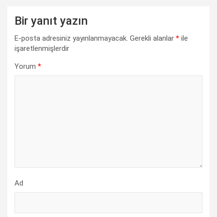
k
p
n
m
k
Bir yanıt yazın
E-posta adresiniz yayınlanmayacak.
Gerekli alanlar
*
ile
işaretlenmişlerdir
Yorum
*
Ad