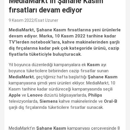
MediaMarkt’ın Şahane Kasım
fırsatları devam ediyor
9 Kasım 2022
Esat Uzuner
MediaMarkt, Şahane Kasım fırsatlarına yeni ürünlerle
devam ediyor. Marka, 10 Kasım 2022 tarihine kadar
TV’lerden notebook’lara, kahve makinelerinden şarjlı
diş fırçalarına kadar pek çok kategoride ürünü, cazip
fiyatlarla tüketiciyle buluşturacak.
Yıl boyunca düzenlediği kampanyalara ek
Kasım
ayı
boyunca tüketicilere birbirinden cazip fırsatlar sunan
MediaMarkt
, geçtiğimiz hafta başlattığı
Şahane Kasım
kampanyasına şimdi yeni ürünleri ekliyor. MediaMarkt, 10
Kasım tarihine kadar sürdüreceği kampanyasında seçili
Apple
ve
Lenovo
dizüstü bilgisayarlarda,
Philips
televizyonlarda,
Siemens
kahve makinelerinde ve
Oral-B
şarjlı diş fırçalarında tüketicilere fırsatlar sunacak.
MediaMarkt’ın
Şahane Kasım
kampanyası çerçevesinde 8