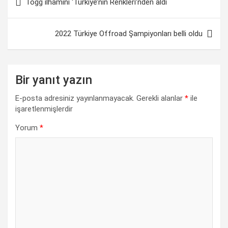
Togg ilhamını ‘Türkiye’nin Renkleri’nden aldı
gezinmesi
b
s
e
g
L
e
o
A
d
r
i
2022 Türkiye Offroad Şampiyonları belli oldu
o
p
I
a
n
k
p
n
m
k
Bir yanıt yazın
E-posta adresiniz yayınlanmayacak.
Gerekli alanlar
*
ile
işaretlenmişlerdir
Yorum
*