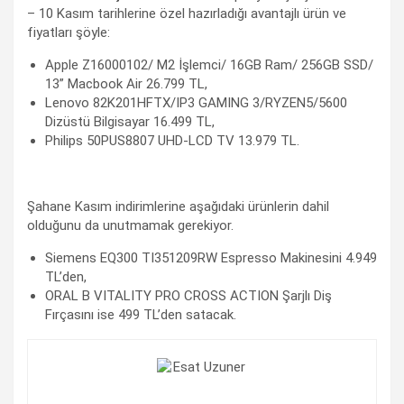
– 10 Kasım tarihlerine özel hazırladığı avantajlı ürün ve
fiyatları şöyle:
Apple Z
16000102
/ M2 İşlemci/ 16GB Ram/ 256GB SSD/
13” Macbook Air 26.799 TL,
Lenovo 82K201HFTX/IP3 GAMING 3/RYZEN5/5600
Dizüstü Bilgisayar 16.499 TL,
Philips 50PUS8807 UHD-LCD TV 13.979 TL.
Şahane Kasım indirimlerine aşağıdaki ürünlerin dahil
olduğunu da unutmamak gerekiyor.
Siemens EQ300 TI351209RW Espresso Makinesini 4.949
TL’den,
ORAL B VITALITY PRO CROSS ACTION Şarjlı Diş
Fırçasını ise 499 TL’den satacak.