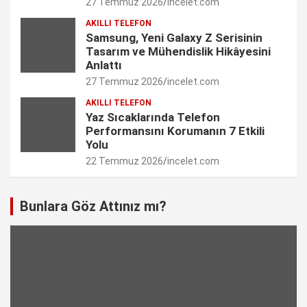
27 Temmuz 2026
incelet.com
n
AKILLI TELEFON
e
Samsung, Yeni Galaxy Z Serisinin
Tasarım ve Mühendislik Hikâyesini
l
Anlattı
27 Temmuz 2026
incelet.com
AKILLI TELEFON
Yaz Sıcaklarında Telefon
Performansını Korumanın 7 Etkili
Yolu
22 Temmuz 2026
incelet.com
Bunlara Göz Attınız mı?