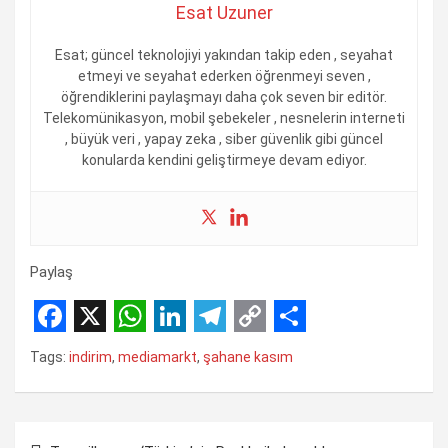
Esat Uzuner
Esat; güncel teknolojiyi yakından takip eden , seyahat
etmeyi ve seyahat ederken öğrenmeyi seven ,
öğrendiklerini paylaşmayı daha çok seven bir editör.
Telekomünikasyon, mobil şebekeler , nesnelerin interneti
, büyük veri , yapay zeka , siber güvenlik gibi güncel
konularda kendini geliştirmeye devam ediyor.
Paylaş
F
X
W
L
T
C
S
Tags:
indirim
,
mediamarkt
,
şahane kasım
a
h
i
e
o
h
c
a
n
l
p
a
Yazı
e
t
k
e
y
r