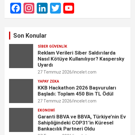
F
I
L
T
Y
a
n
i
w
o
Son Konular
c
s
n
i
u
SIBER GÜVENLIK
e
t
k
t
T
Reklam Verileri Siber Saldırılarda
Nasıl Kötüye Kullanılıyor? Kaspersky
b
a
e
t
u
Uyardı
27 Temmuz 2026
incelet.com
o
g
d
e
b
YAPAY ZEKA
o
r
I
r
e
KKB Hackathon 2026 Başvuruları
Başladı: Toplam 450 Bin TL Ödül
k
a
n
C
27 Temmuz 2026
incelet.com
m
h
EKONOMI
Garanti BBVA ve BBVA, Türkiye’nin Ev
a
Sahipliğindeki COP31’in Küresel
n
Bankacılık Partneri Oldu