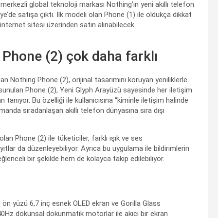
erkezli global teknoloji markası Nothing’in yeni akıllı telefon
’de satışa çıktı. İlk modeli olan Phone (1) ile oldukça dikkat
internet sitesi üzerinden satın alınabilecek.
 Phone (2) çok daha farklı
n Nothing Phone (2), orijinal tasarımını koruyan yeniliklerle
 sunulan Phone (2), Yeni Glyph Arayüzü sayesinde her iletişim
n tanıyor. Bu özelliği ile kullanıcısına “kiminle iletişim halinde
amanda sıradanlaşan akıllı telefon dünyasına sıra dışı
an Phone (2) ile tüketiciler, farklı ışık ve ses
ıtlar da düzenleyebiliyor. Ayrıca bu uygulama ile bildirimlerin
lenceli bir şekilde hem de kolayca takip edilebiliyor.
n ön yüzü 6,7 inç esnek OLED ekran ve Gorilla Glass
40Hz dokunsal dokunmatik motorlar ile akıcı bir ekran