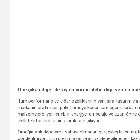
Öne çıkan diğer detay da sürdürülebilirliğe verilen ön
Tüm performans ve diğer özelliklerinin yanı sıra tasarımıyla
markanın üretimden paketlemeye kadar tüm aşamalarda sürdü
malzemelere, yenilenebilir enerjiye, ambalaja ve uzun ömre 
akıllı telefonlardan biri olarak öne çıkıyor.
Örneğin atık depolama sahası olmadan gerçekleştirilen üre
gönderilmiyor. Tüm üretim aşamaları yenilenebilir enerji ka