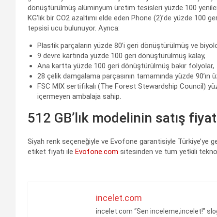
dönüştürülmüş alüminyum üretim tesisleri yüzde 100 yenileneb
KG’lık bir CO2 azaltımı elde eden Phone (2)’de yüzde 100 
tepsisi ucu bulunuyor. Ayrıca:
Plastik parçaların yüzde 80’i geri dönüştürülmüş ve biyolo
9 devre kartında yüzde 100 geri dönüştürülmüş kalay,
Ana kartta yüzde 100 geri dönüştürülmüş bakır folyolar,
28 çelik damgalama parçasının tamamında yüzde 90’ın üze
FSC MIX sertifikalı (The Forest Stewardship Council) yüz
içermeyen ambalaja sahip.
512 GB’lık modelinin satış fiya
Siyah renk seçeneğiyle ve Evofone garantisiyle Türkiye’ye ge
etiket fiyatı ile
Evofone.com
sitesinden ve tüm yetkili teknol
incelet.com
incelet.com “Sen inceleme,incelet!” slo