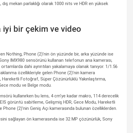
, dış mekan parlaklığı olarak 1000 nits ve HDR en yüksek
yi bir çekim ve video
en Nothing, Phone (2)’nin ön yüzünde bir, arka yüzünde ise
ve Sony IMX980 sensörünü kullanan telefonun ana kamerası,
k ortamlarda dahi ayrıntıları yakalamaya olanak tanıyor. 1/1.56
klanma özellikleriyle gelen Phone (2)’nin kamera
, Hareketli Fotoğraf, Süper Çözünürlüklü Yakınlaştırma,
 Gece modu ve Belge modu.
sörü kullanırken bu lens, 4 cm’ye kadar makro, 114 derecelik
. EIS görüntü sabitleme, Gelişmiş HDR, Gece Modu, Hareketli
 de Phone (2)’nin Geniş Açı kamerasında bulunan özelliklerden.
mesini sağlayan ön kamerasında ise 32 MP çözünürlük, Sony