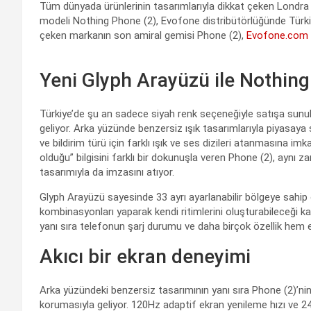
Tüm dünyada ürünlerinin tasarımlarıyla dikkat çeken Londra m
modeli Nothing Phone (2), Evofone distribütörlüğünde Türkiye
çeken markanın son amiral gemisi Phone (2),
Evofone.com
Yeni Glyph Arayüzü ile Nothing
Türkiye’de şu an sadece siyah renk seçeneğiyle satışa sunula
geliyor. Arka yüzünde benzersiz ışık tasarımlarıyla piyasaya
ve bildirim türü için farklı ışık ve ses dizileri atanmasına imka
olduğu” bilgisini farklı bir dokunuşla veren Phone (2), aynı z
tasarımıyla da imzasını atıyor.
Glyph Arayüzü sayesinde 33 ayrı ayarlanabilir bölgeye sahip ol
kombinasyonları yaparak kendi ritimlerini oluşturabileceği kay
yanı sıra telefonun şarj durumu ve daha birçok özellik hem eğ
Akıcı bir ekran deneyimi
Arka yüzündeki benzersiz tasarımının yanı sıra Phone (2)’ni
korumasıyla geliyor. 120Hz adaptif ekran yenileme hızı ve 2