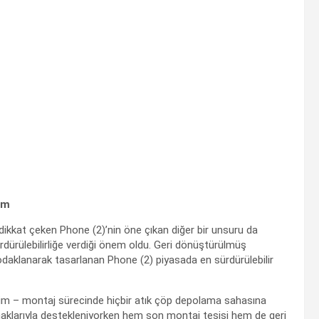
em
 dikkat çeken Phone (2)’nin öne çıkan diğer bir unsuru da
rülebilirliğe verdiği önem oldu. Geri dönüştürülmüş
odaklanarak tasarlanan Phone (2) piyasada en sürdürülebilir
tim – montaj sürecinde hiçbir atık çöp depolama sahasına
ynaklarıyla destekleniyorken hem son montaj tesisi hem de geri