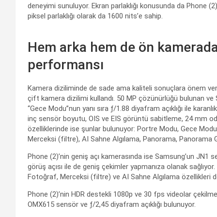
deneyimi sunuluyor. Ekran parlaklığı konusunda da Phone (2)
piksel parlaklığı olarak da 1600 nits’e sahip.
Hem arka hem de ön kamerada i
performansı
Kamera diziliminde de sade ama kaliteli sonuçlara önem ver
çift kamera dizilimi kullandı. 50 MP çözünürlüğü bulunan 
“Gece Modu”nun yanı sıra ƒ/1.88 diyafram açıklığı ile karanlı
inç sensör boyutu, OIS ve EIS görüntü sabitleme, 24 mm oda
özelliklerinde ise şunlar bulunuyor: Portre Modu, Gece Modu
Merceksi (filtre), AI Sahne Algılama, Panorama, Panorama
Phone (2)’nin geniş açı kamerasında ise Samsung’un JN1 sen
görüş açısı ile de geniş çekimler yapmanıza olanak sağlıyor
Fotoğraf, Merceksi (filtre) ve AI Sahne Algılama özellikleri
Phone (2)’nin HDR destekli 1080p ve 30 fps videolar çekil
OMX615 sensör ve ƒ/2,45 diyafram açıklığı bulunuyor.