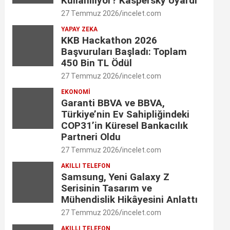
Kullanılıyor? Kaspersky Uyardı
o
g
d
e
b
27 Temmuz 2026
incelet.com
o
r
I
YAPAY ZEKA
r
e
KKB Hackathon 2026
k
a
n
C
Başvuruları Başladı: Toplam
450 Bin TL Ödül
m
h
27 Temmuz 2026
incelet.com
a
EKONOMI
Garanti BBVA ve BBVA,
n
Türkiye’nin Ev Sahipliğindeki
n
COP31’in Küresel Bankacılık
Partneri Oldu
e
27 Temmuz 2026
incelet.com
l
AKILLI TELEFON
Samsung, Yeni Galaxy Z
Serisinin Tasarım ve
Mühendislik Hikâyesini Anlattı
27 Temmuz 2026
incelet.com
AKILLI TELEFON