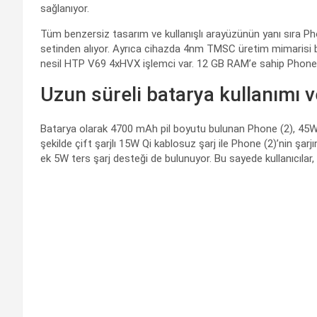
sağlanıyor.
Tüm benzersiz tasarım ve kullanışlı arayüzünün yanı sır
setinden alıyor. Ayrıca cihazda 4nm TMSC üretim mimarisi b
nesil HTP V69 4xHVX işlemci var. 12 GB RAM’e sahip Phone (2
Uzun süreli batarya kullanımı ve 
Batarya olarak 4700 mAh pil boyutu bulunan Phone (2), 45W 
şekilde çift şarjlı 15W Qi kablosuz şarj ile Phone (2)’nin 
ek 5W ters şarj desteği de bulunuyor. Bu sayede kullanıcılar, 