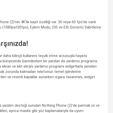
ne (2)’nin 4K’lık kayıt özelliği var. 30 veya 60 fps’de canlı
du (1080pat30fps), Eylem Modu, OIS ve EIS Görüntü Sabitleme
rşınızda!
ve daha bilinçli kullanımı teşvik etme arzusuyla hayata
ini bünyesinde barındırırken bir yandan da yardımcı programa
 ekran ve kilit ekranı yardımcı programı widgetlarla yeniden
açmak zorunda kalmadan telefonun temel işlevlerine
enleri ve resimli kapaklar sunarken ızgara tasarımını, widget
ama yazılım desteği sunulan Nothing Phone (2)’de parmak izi ve
ikleri, ayrıca maske gibi yüz kaplamalarıyla da uyum