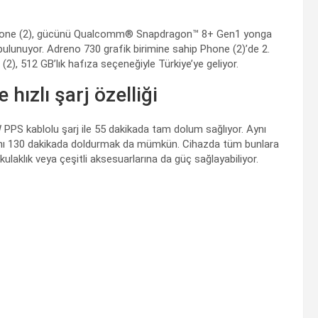
a Phone (2), gücünü Qualcomm® Snapdragon™ 8+ Gen1 yonga
ulunuyor. Adreno 730 grafik birimine sahip Phone (2)’de 2.
), 512 GB’lık hafıza seçeneğiyle Türkiye’ye geliyor.
hızlı şarj özelliği
PPS kablolu şarj ile 55 dakikada tam dolum sağlıyor. Aynı
şarjını 130 dakikada doldurmak da mümkün. Cihazda tüm bunlara
kulaklık veya çeşitli aksesuarlarına da güç sağlayabiliyor.