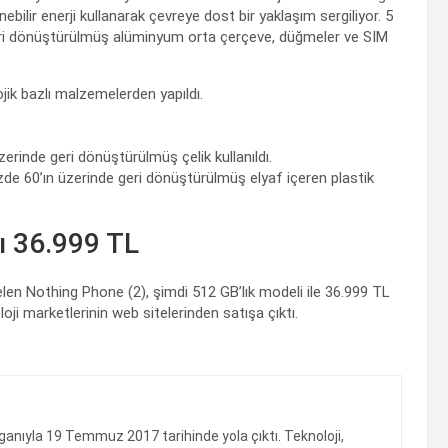
ilir enerji kullanarak çevreye dost bir yaklaşım sergiliyor. 5
geri dönüştürülmüş alüminyum orta çerçeve, düğmeler ve SIM
jik bazlı malzemelerden yapıldı.
rinde geri dönüştürülmüş çelik kullanıldı.
de 60’ın üzerinde geri dönüştürülmüş elyaf içeren plastik
tı 36.999 TL
len Nothing Phone (2), şimdi 512 GB’lık modeli ile 36.999 TL
oji marketlerinin web sitelerinden satışa çıktı.
ganıyla 19 Temmuz 2017 tarihinde yola çıktı. Teknoloji,