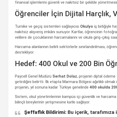
finansal işlemlerini güvenli ve nakitsiz bir şekilde yönetmesin
Öğrenciler İçin Dijital Harçlık,
Turnike ve geçiş sistemleri sağlayıcısı
Okulyo
iş birliğiyle 
nakitsiz alışveriş imkânı sunuyor. Kartlar, öğrencinin fotoğrafı
velilere de çocuklarının harcamalarını ve okula giriş-çıkış saat
Harcama alanlarının belirli sektörlerle sınırlandırılması, öğr
destekliyor.
Hedef: 400 Okul ve 200 Bin Öğ
Paycell Genel Müdürü
Serhat Dolaz
, projenin dijital ödeme
getirdiğini belirtti. İlk etapta Marmara Bölgesi ağırlıklı ol
projenin, yıl sonuna kadar Türkiye genelinde
400 okulda 20
Sistem, okul yönetimlerinin kampüs içi güvenlik ve harcama 
bilinçli bireylerinin yetişmesine katkı sağlıyor.
Şeffaflık Bildirimi:
Bu içerik, tarafımıza i