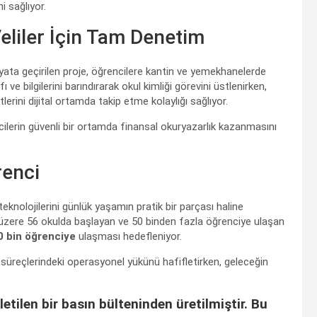
i sağlıyor.
 Veliler İçin Tam Denetim
hayata geçirilen proje, öğrencilere kantin ve yemekhanelerde
 ve bilgilerini barındırarak okul kimliği görevini üstlenirken,
lerini dijital ortamda takip etme kolaylığı sağlıyor.
encilerin güvenli bir ortamda finansal okuryazarlık kazanmasını
renci
 teknolojilerini günlük yaşamın pratik bir parçası haline
mak üzere 56 okulda başlayan ve 50 binden fazla öğrenciye ulaşan
0 bin öğrenciye
ulaşması hedefleniyor.
süreçlerindeki operasyonel yükünü hafifletirken, geleceğin
letilen bir basın bülteninden üretilmiştir. Bu