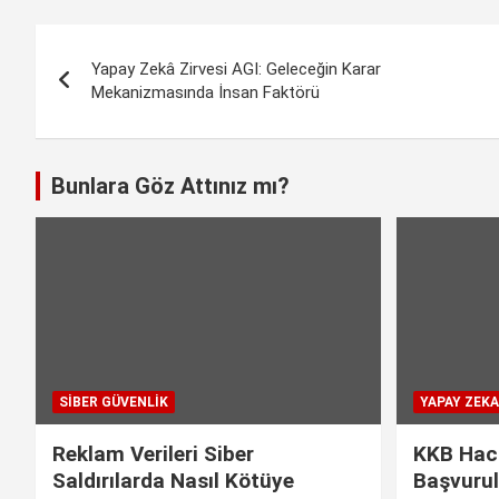
c
a
n
l
p
a
e
t
k
e
y
r
Yazı
b
s
e
g
L
e
Yapay Zekâ Zirvesi AGI: Geleceğin Karar
gezinmesi
Mekanizmasında İnsan Faktörü
o
A
d
r
i
o
p
I
a
n
k
p
n
m
k
Bunlara Göz Attınız mı?
SIBER GÜVENLIK
YAPAY ZEKA
Reklam Verileri Siber
KKB Hac
Saldırılarda Nasıl Kötüye
Başvurul