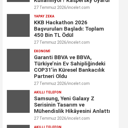
Kullanılıyor? Kaspersky Uyardı
o
g
d
e
b
27 Temmuz 2026
incelet.com
o
r
I
YAPAY ZEKA
r
e
KKB Hackathon 2026
k
a
n
C
Başvuruları Başladı: Toplam
450 Bin TL Ödül
m
h
27 Temmuz 2026
incelet.com
a
EKONOMI
Garanti BBVA ve BBVA,
n
Türkiye’nin Ev Sahipliğindeki
n
COP31’in Küresel Bankacılık
Partneri Oldu
e
27 Temmuz 2026
incelet.com
l
AKILLI TELEFON
Samsung, Yeni Galaxy Z
Serisinin Tasarım ve
Mühendislik Hikâyesini Anlattı
27 Temmuz 2026
incelet.com
AKILLI TELEFON