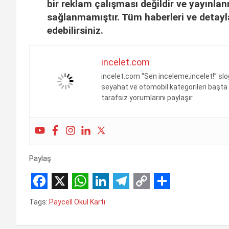
bir reklam çalışması değildir ve yayınla
sağlanmamıştır. Tüm haberleri ve detayl
edebilirsiniz.
incelet.com
incelet.com “Sen inceleme,incelet!” slo
seyahat ve otomobil kategorileri başta 
tarafsız yorumlarını paylaşır.
Paylaş
F
X
W
L
T
C
S
Tags:
Paycell Okul Kartı
a
h
i
e
o
h