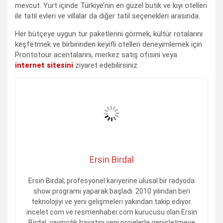
mevcut. Yurt içinde Türkiye’nin en güzel butik ve kıyı otelleri
ile tatil evleri ve villalar da diğer tatil seçenekleri arasında.
Her bütçeye uygun tur paketlerini görmek, kültür rotalarını
keşfetmek ve birbirinden keyifli otelleri deneyimlemek için
Prontotour acentalarını, merkez satış ofisini veya
internet sitesini
ziyaret edebilirsiniz.
Ersin Birdal
Ersin Birdal; profesyonel kariyerine ulusal bir radyoda
show programı yaparak başladı. 2010 yılından beri
teknolojiyi ve yeni gelişmeleri yakından takip ediyor.
incelet.com ve resmenhaber.com kurucusu olan Ersin
Birdal, yayıncılık hayatını yeni projelerle genişletmeye