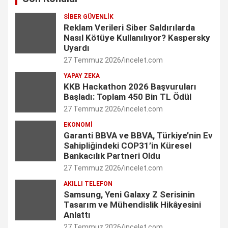
c
s
n
i
u
SIBER GÜVENLIK
e
t
k
t
T
Reklam Verileri Siber Saldırılarda
Nasıl Kötüye Kullanılıyor? Kaspersky
b
a
e
t
u
Uyardı
27 Temmuz 2026
incelet.com
o
g
d
e
b
YAPAY ZEKA
o
r
I
r
e
KKB Hackathon 2026 Başvuruları
Başladı: Toplam 450 Bin TL Ödül
k
a
n
C
27 Temmuz 2026
incelet.com
m
h
EKONOMI
Garanti BBVA ve BBVA, Türkiye’nin Ev
a
Sahipliğindeki COP31’in Küresel
n
Bankacılık Partneri Oldu
27 Temmuz 2026
incelet.com
n
AKILLI TELEFON
e
Samsung, Yeni Galaxy Z Serisinin
Tasarım ve Mühendislik Hikâyesini
l
Anlattı
27 Temmuz 2026
incelet.com