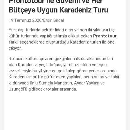
Prontotour ile Güvenli ve Her
Bütçeye Uygun Karadeniz Turu
19 Temmuz 2020
Ersin Birdal
Yurt dışı turlarda sektör lideri olan ve son iki yılda yurt içi
kültür turlarında yaptığı atılımla dikkat çeken
Prontotour
,
farklı seçeneklerde oluşturduğu Karadeniz turları ile öne
çıkıyor.
Rotasını kültüre çeviren gezginlerin ilk duraklarından biri
olan Karadeniz, yeşil doğası, yerel özellikleri ve eşsiz
lezzetleriyle bu yıl yine en çok talep gören yerler arasında.
Karadeniz’in püfür püfür esen yaylaları, serin suları ve tabii
ki dünyaca ünlü Sümela Manastırı, Ayder Yaylası ve
Uzungöl’ü gidilecek rotalar arasında.