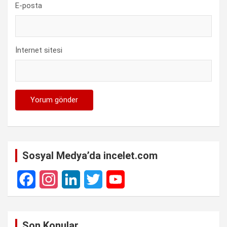
E-posta
İnternet sitesi
Sosyal Medya’da incelet.com
F
I
L
T
Y
a
n
i
w
o
Son Konular