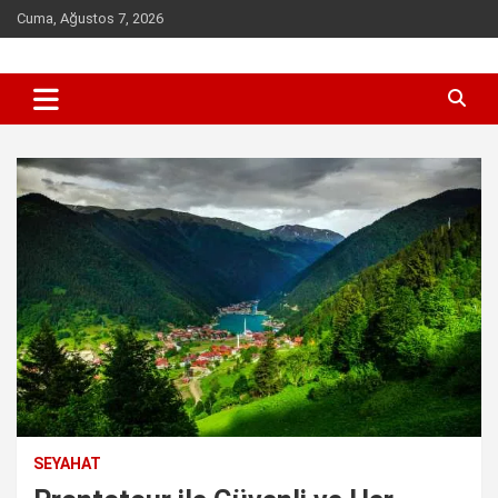
Skip
Cuma, Ağustos 7, 2026
to
content
Sen inceleme, incelet !
incelet.com
SEYAHAT