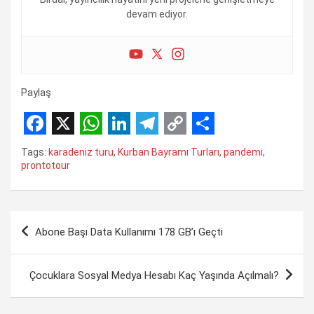
devam ediyor.
Paylaş
F
X
W
L
T
C
S
Tags:
karadeniz turu
,
Kurban Bayramı Turları
,
pandemi
,
a
h
i
e
o
h
prontotour
c
a
n
l
p
a
e
t
k
e
y
r
Yazı
b
s
e
g
L
e
Abone Başı Data Kullanımı 178 GB’ı Geçti
gezinmesi
o
A
d
r
i
o
p
I
a
n
Çocuklara Sosyal Medya Hesabı Kaç Yaşında Açılmalı?
k
p
n
m
k