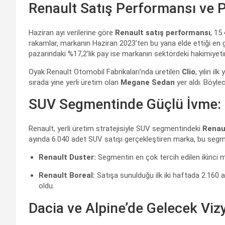
Renault Satış Performansı ve P
Haziran ayı verilerine göre
Renault satış performansı
, 15
rakamlar, markanın Haziran 2023’ten bu yana elde ettiği en g
pazarındaki %17,2’lik pay ise markanın sektördeki hakimiyetini
Oyak Renault Otomobil Fabrikaları’nda üretilen
Clio
, yılın il
sırada yine yerli üretim olan
Megane Sedan
yer aldı. Böylec
SUV Segmentinde Güçlü İvme: 
Renault, yerli üretim stratejisiyle SUV segmentindeki
Renau
ayında 6.040 adet SUV satışı gerçekleştiren marka, bu segme
Renault Duster:
Segmentin en çok tercih edilen ikinci m
Renault Boreal:
Satışa sunulduğu ilk iki haftada 2.160 a
oldu.
Dacia ve Alpine’de Gelecek Vi