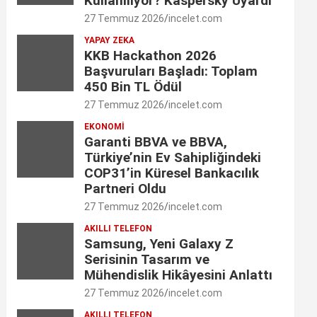
Kullanılıyor? Kaspersky Uyardı
o
g
d
e
b
27 Temmuz 2026
incelet.com
o
r
I
YAPAY ZEKA
r
e
KKB Hackathon 2026
k
a
n
C
Başvuruları Başladı: Toplam
450 Bin TL Ödül
m
h
27 Temmuz 2026
incelet.com
a
EKONOMI
Garanti BBVA ve BBVA,
n
Türkiye’nin Ev Sahipliğindeki
n
COP31’in Küresel Bankacılık
Partneri Oldu
e
27 Temmuz 2026
incelet.com
l
AKILLI TELEFON
Samsung, Yeni Galaxy Z
Serisinin Tasarım ve
Mühendislik Hikâyesini Anlattı
27 Temmuz 2026
incelet.com
AKILLI TELEFON