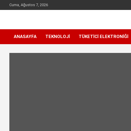
Skip
Cuma, Ağustos 7, 2026
to
content
Sen inceleme, incelet !
incelet.com
ANASAYFA
TEKNOLOJI
TÜKETICI ELEKTRONIĞI