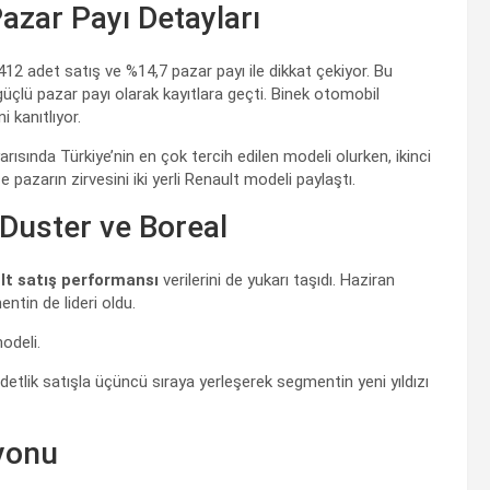
azar Payı Detayları
.412 adet satış ve %14,7 pazar payı ile dikkat çekiyor. Bu
üçlü pazar payı olarak kayıtlara geçti. Binek otomobil
 kanıtlıyor.
k yarısında Türkiye’nin en çok tercih edilen modeli olurken, ikinci
e pazarın zirvesini iki yerli Renault modeli paylaştı.
Duster ve Boreal
lt satış performansı
verilerini de yukarı taşıdı. Haziran
ntin de lideri oldu.
odeli.
detlik satışla üçüncü sıraya yerleşerek segmentin yeni yıldızı
zyonu