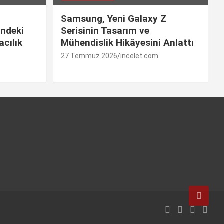
Samsung, Yeni Galaxy Z
indeki
Serisinin Tasarım ve
cılık
Mühendislik Hikâyesini Anlattı
27 Temmuz 2026
incelet.com