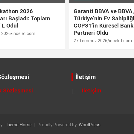
kathon 2026
Garanti BBVA ve BBVA,
arı Başladı: Toplam
Türkiye’nin Ev Sahipliğ
TL Ödül
COP31’in Küresel Banka
Partneri Oldu
 2026
incelet.com
27 Temmuz 2026
incelet.com
 Sözleşmesi
İletişim
ik Sözleşmesi
İletişim
y:
Theme Horse
Proudly Powered by:
WordPress