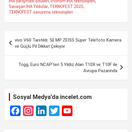
a
h
i
e
o
h
İHA yarışması ödülleri
,
otonom İHA teknolojileri
,
Savaşan İHA Yıldızlar
,
TEKNOFEST 2025
,
c
a
n
l
p
a
TEKNOFEST savunma teknolojileri
e
t
k
e
y
r
b
s
e
g
L
e
Yazı
o
A
d
r
i
vivo V60 Tanıtıldı: 50 MP ZEISS Süper Telefoto Kamera
gezinmesi
o
ve Güçlü Pil Dikkat Çekiyor
p
I
a
n
k
p
n
m
k
Togg, Euro NCAP’ten 5 Yıldız Alan T10X ve T10F ile
Avrupa Pazarında
Sosyal Medya’da incelet.com
F
I
L
T
Y
a
n
i
w
o