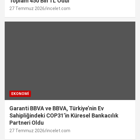
Toplam 450 Bin TL Ödül
27 Temmuz 2026
incelet.com
EKONOMI
Garanti BBVA ve BBVA, Türkiye’nin Ev
Sahipliğindeki COP31’in Küresel Bankacılık
Partneri Oldu
27 Temmuz 2026
incelet.com