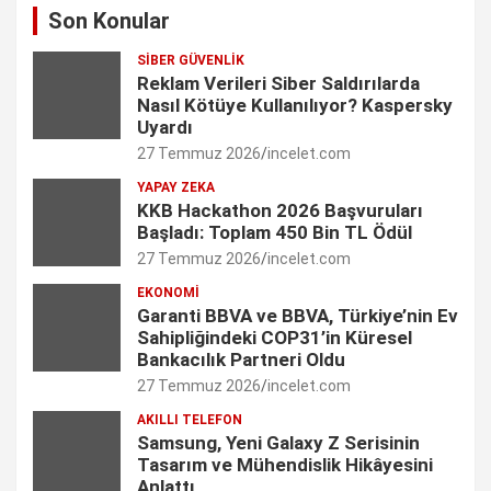
Son Konular
c
s
n
i
u
SIBER GÜVENLIK
e
t
k
t
T
Reklam Verileri Siber Saldırılarda
Nasıl Kötüye Kullanılıyor? Kaspersky
b
a
e
t
u
Uyardı
27 Temmuz 2026
incelet.com
o
g
d
e
b
YAPAY ZEKA
o
r
I
r
e
KKB Hackathon 2026 Başvuruları
Başladı: Toplam 450 Bin TL Ödül
k
a
n
C
27 Temmuz 2026
incelet.com
m
h
EKONOMI
Garanti BBVA ve BBVA, Türkiye’nin Ev
a
Sahipliğindeki COP31’in Küresel
n
Bankacılık Partneri Oldu
27 Temmuz 2026
incelet.com
n
AKILLI TELEFON
e
Samsung, Yeni Galaxy Z Serisinin
Tasarım ve Mühendislik Hikâyesini
l
Anlattı