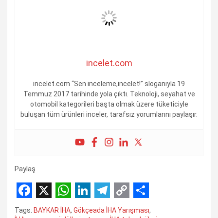
incelet.com
incelet.com “Sen inceleme,incelet!” sloganıyla 19
Temmuz 2017 tarihinde yola çıktı. Teknoloji, seyahat ve
otomobil kategorileri başta olmak üzere tüketiciyle
buluşan tüm ürünleri inceler, tarafsız yorumlarını paylaşır.
Paylaş
F
X
W
L
T
C
S
Tags:
BAYKAR İHA
,
Gökçeada İHA Yarışması
,