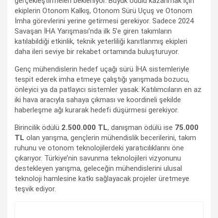
gerçekleştirmeleri bekleniyor. Büyük ödülü kazanmak için
ekiplerin Otonom Kalkış, Otonom Sürü Uçuş ve Otonom
İmha görevlerini yerine getirmesi gerekiyor. Sadece 2024
Savaşan İHA Yarışması’nda ilk 5’e giren takımların
katılabildiği etkinlik, teknik yeterliliği kanıtlanmış ekipleri
daha ileri seviye bir rekabet ortamında buluşturuyor.
Genç mühendislerin hedef uçağı sürü İHA sistemleriyle
tespit ederek imha etmeye çalıştığı yarışmada bozucu,
önleyici ya da patlayıcı sistemler yasak. Katılımcıların en az
iki hava aracıyla sahaya çıkması ve koordineli şekilde
haberleşme ağı kurarak hedefi düşürmesi gerekiyor.
Birincilik ödülü
2.500.000 TL
, danışman ödülü ise
75.000
TL
olan yarışma, gençlerin mühendislik becerilerini, takım
ruhunu ve otonom teknolojilerdeki yaratıcılıklarını öne
çıkarıyor. Türkiye’nin savunma teknolojileri vizyonunu
destekleyen yarışma, geleceğin mühendislerini ulusal
teknoloji hamlesine katkı sağlayacak projeler üretmeye
teşvik ediyor.