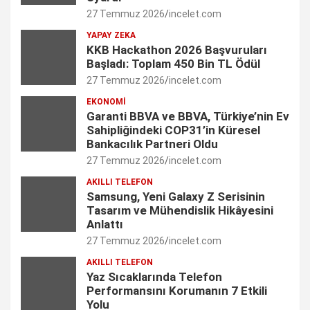
o
r
I
r
e
27 Temmuz 2026
incelet.com
k
a
n
C
YAPAY ZEKA
KKB Hackathon 2026 Başvuruları
m
h
Başladı: Toplam 450 Bin TL Ödül
27 Temmuz 2026
incelet.com
a
EKONOMI
n
Garanti BBVA ve BBVA, Türkiye’nin Ev
Sahipliğindeki COP31’in Küresel
n
Bankacılık Partneri Oldu
e
27 Temmuz 2026
incelet.com
l
AKILLI TELEFON
Samsung, Yeni Galaxy Z Serisinin
Tasarım ve Mühendislik Hikâyesini
Anlattı
27 Temmuz 2026
incelet.com
AKILLI TELEFON
Yaz Sıcaklarında Telefon
Performansını Korumanın 7 Etkili
Yolu