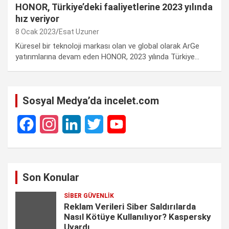
HONOR, Türkiye’deki faaliyetlerine 2023 yılında
hız veriyor
8 Ocak 2023
Esat Uzuner
Küresel bir teknoloji markası olan ve global olarak ArGe
yatırımlarına devam eden HONOR, 2023 yılında Türkiye…
Sosyal Medya’da incelet.com
F
I
L
T
Y
a
n
i
w
o
c
s
n
i
u
Son Konular
e
t
k
t
T
SIBER GÜVENLIK
b
a
e
t
u
Reklam Verileri Siber Saldırılarda
o
g
d
e
b
Nasıl Kötüye Kullanılıyor? Kaspersky
Uyardı