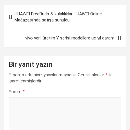
b
s
dI
gr
Li
e
o
A
n
a
n
Yazı
HUAWEI FreeBuds 5i kulaklıklar HUAWEI Online
o
p
m
k
gezinmesi
Mağazası’nda satışa sunuldu
k
p
vivo yerli üretim Y serisi modellere üç yıl garanti
Bir yanıt yazın
E-posta adresiniz yayınlanmayacak.
Gerekli alanlar
*
ile
işaretlenmişlerdir
Yorum
*