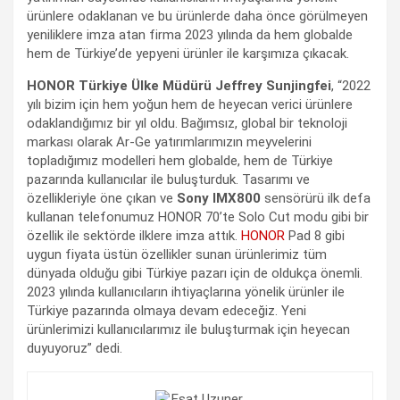
ürünlere odaklanan ve bu ürünlerde daha önce görülmeyen
yeniliklere imza atan firma 2023 yılında da hem globalde
hem de Türkiye’de yepyeni ürünler ile karşımıza çıkacak.
HONOR Türkiye Ülke Müdürü Jeffrey Sunjingfei
, “2022
yılı bizim için hem yoğun hem de heyecan verici ürünlere
odaklandığımız bir yıl oldu. Bağımsız, global bir teknoloji
markası olarak Ar-Ge yatırımlarımızın meyvelerini
topladığımız modelleri hem globalde, hem de Türkiye
pazarında kullanıcılar ile buluşturduk. Tasarımı ve
özellikleriyle öne çıkan ve
Sony IMX800
sensörürü ilk defa
kullanan telefonumuz HONOR 70’te Solo Cut modu gibi bir
özellik ile sektörde ilklere imza attık.
HONOR
Pad 8 gibi
uygun fiyata üstün özellikler sunan ürünlerimiz tüm
dünyada olduğu gibi Türkiye pazarı için de oldukça önemli.
2023 yılında kullanıcıların ihtiyaçlarına yönelik ürünler ile
Türkiye pazarında olmaya devam edeceğiz. Yeni
ürünlerimizi kullanıcılarımız ile buluşturmak için heyecan
duyuyoruz” dedi.