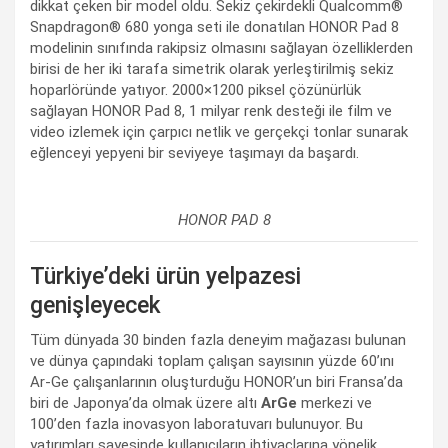
dikkat çeken bir model oldu. Sekiz çekirdekli Qualcomm®
Snapdragon® 680 yonga seti ile donatılan HONOR Pad 8
modelinin sınıfında rakipsiz olmasını sağlayan özelliklerden
birisi de her iki tarafa simetrik olarak yerleştirilmiş sekiz
hoparlöründe yatıyor. 2000×1200 piksel çözünürlük
sağlayan HONOR Pad 8, 1 milyar renk desteği ile film ve
video izlemek için çarpıcı netlik ve gerçekçi tonlar sunarak
eğlenceyi yepyeni bir seviyeye taşımayı da başardı.
HONOR PAD 8
Türkiye’deki ürün yelpazesi
genişleyecek
Tüm dünyada 30 binden fazla deneyim mağazası bulunan
ve dünya çapındaki toplam çalışan sayısının yüzde 60’ını
Ar-Ge çalışanlarının oluşturduğu HONOR’un biri Fransa’da
biri de Japonya’da olmak üzere altı
ArGe
merkezi ve
100’den fazla inovasyon laboratuvarı bulunuyor. Bu
yatırımları sayesinde kullanıcıların ihtiyaçlarına yönelik