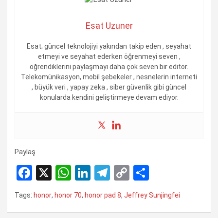
Esat Uzuner
Esat; güncel teknolojiyi yakından takip eden , seyahat
etmeyi ve seyahat ederken öğrenmeyi seven ,
öğrendiklerini paylaşmayı daha çok seven bir editör.
Telekomünikasyon, mobil şebekeler , nesnelerin interneti
, büyük veri , yapay zeka , siber güvenlik gibi güncel
konularda kendini geliştirmeye devam ediyor.
Paylaş
F
X
W
Li
T
C
S
a
h
n
el
o
h
Tags:
honor
,
honor 70
,
honor pad 8
,
Jeffrey Sunjingfei
ce
at
ke
e
py
ar