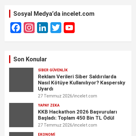
Sosyal Medya’da incelet.com
F
I
L
T
Y
a
n
i
w
o
c
s
n
i
u
Son Konular
e
t
k
t
T
SIBER GÜVENLIK
b
a
e
t
u
Reklam Verileri Siber Saldırılarda
o
g
d
e
b
Nasıl Kötüye Kullanılıyor? Kaspersky
Uyardı
o
r
I
r
e
27 Temmuz 2026
incelet.com
k
a
n
C
YAPAY ZEKA
KKB Hackathon 2026 Başvuruları
m
h
Başladı: Toplam 450 Bin TL Ödül
27 Temmuz 2026
incelet.com
a
EKONOMI