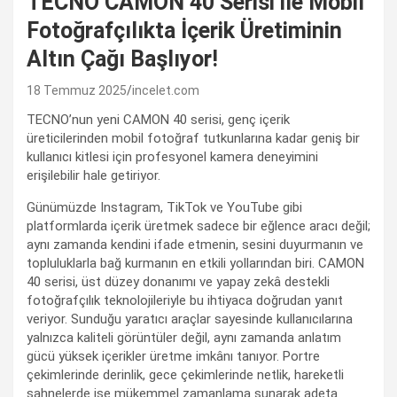
TECNO CAMON 40 Serisi ile Mobil
Fotoğrafçılıkta İçerik Üretiminin
Altın Çağı Başlıyor!
18 Temmuz 2025
incelet.com
TECNO’nun yeni CAMON 40 serisi, genç içerik
üreticilerinden mobil fotoğraf tutkunlarına kadar geniş bir
kullanıcı kitlesi için profesyonel kamera deneyimini
erişilebilir hale getiriyor.
Günümüzde Instagram, TikTok ve YouTube gibi
platformlarda içerik üretmek sadece bir eğlence aracı değil;
aynı zamanda kendini ifade etmenin, sesini duyurmanın ve
topluluklarla bağ kurmanın en etkili yollarından biri. CAMON
40 serisi, üst düzey donanımı ve yapay zekâ destekli
fotoğrafçılık teknolojileriyle bu ihtiyaca doğrudan yanıt
veriyor. Sunduğu yaratıcı araçlar sayesinde kullanıcılarına
yalnızca kaliteli görüntüler değil, aynı zamanda anlatım
gücü yüksek içerikler üretme imkânı tanıyor. Portre
çekimlerinde derinlik, gece çekimlerinde netlik, hareketli
sahnelerde ise mükemmel zamanlama sunarak adeta