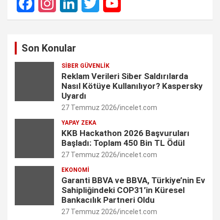
F
I
L
T
Y
a
n
i
w
o
Son Konular
c
s
n
i
u
SIBER GÜVENLIK
e
t
k
t
T
Reklam Verileri Siber Saldırılarda
Nasıl Kötüye Kullanılıyor? Kaspersky
b
a
e
t
u
Uyardı
27 Temmuz 2026
incelet.com
o
g
d
e
b
YAPAY ZEKA
o
r
I
r
e
KKB Hackathon 2026 Başvuruları
Başladı: Toplam 450 Bin TL Ödül
k
a
n
C
27 Temmuz 2026
incelet.com
m
h
EKONOMI
Garanti BBVA ve BBVA, Türkiye’nin Ev
a
Sahipliğindeki COP31’in Küresel
n
Bankacılık Partneri Oldu
27 Temmuz 2026
incelet.com
n