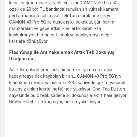
kendi segmentinde zirvede yer alan CAMON 40 Pro 5G,
özellikle 20 bin TL bandında sunulan en yüksek kamera
performansına sahip akıllı telefon olarak öne çıkıyor.
CAMON 40 Pro 5G ile düşük ışıklı sokaklar, gün batımı
manzaraları ve gece etkinlikleri artık karanlıkta
kaybolmuyor; her an net, canlı ve paylaşmaya değer
karelere dönüşüyor.
FlashSnap ile Anı Yakalamak Artık Tek Dokunuş
Uzağınızda
Anlık bir gülümseme, hızlı bir hareket ya da göz açıp
kapayıncaya dek kaybolan bir an… CAMON 40 Pro 5G’nin
FlashSnap modu, yalnızca 1/1235 saniyede çekim yaparak
bu eşsiz anları kristal netliğinde yakalıyor. One-Tap Button
sayesinde bu özellik sadece iki dokunuşla aktif hale geliyor.
Böylece hiçbir an kaçmıyor, her an yakalanıyor.