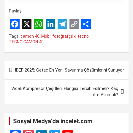
Paylaş
F
X
W
L
T
C
S
Tags:
camon 40
,
Mobil fotoğrafçılık
,
tecno
,
a
h
i
e
o
h
TECNO CAMON 40
c
a
n
l
p
a
e
t
k
e
y
r
Yazı
b
s
e
g
L
e
IDEF 2025: Getac En Yenı̇ Savunma Çözümlerı̇nı̇ Sunuyor
gezinmesi
o
A
d
r
i
o
p
I
a
n
Vidalı Kompresör Çeşitleri: Hangisi Tercih Edilmeli? Kaç
Litre Alınmalı?
k
p
n
m
k
Sosyal Medya’da incelet.com