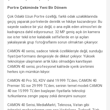
Portre Çekiminde Yeni Bir Dönem
Çok Odaklı Uzun Portre özelliği, farklı odak uzaklıklarında
geçiş yaparak portrelerde derinlik ve hikâye kazandırıyor. Bu
sayede sadece bir yüz değil, o ana eşlik eden atmosferi de
kadrajınıza dahil ediyorsunuz. 32 MP geniş açılı ön kamera
ise ister tekil ister kalabalık selfie’lerde en iyi açıları
yakalayarak grup fotoğraflarını sorun olmaktan çıkarıyor.
CAMON 40 serisi, sadece teknik özellikleriyle değil, sunduğu
fiyat/performans dengesiyle de dikkat çekiyor. Yüksek
teknolojiye ulaşmanın artık lüks olmadığını kanıtlayan
CAMON 40 serisi, profesyonel kalitede içerik üretimini
herkes için mümkün kılıyor.
CAMON 40 Pro 5G, KDV dahil 19.999 TL’den; CAMON 40
Premier 5G ise 29.999 TL’den; serinin temel modeli CAMON
40 ise 15.999 TL’den başlayan fiyatlarla teknoloji
tutkunlarına zengin yapay zekâ deneyimi sunuyor.
CAMON 40 Serisi; MediaMarkt, Teknosa, Vatan gibi
teknoloji mağazalarının yanı sıra Vodafone, Turkcell, Türk