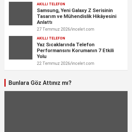
AKILLI TELEFON
e
Samsung, Yeni Galaxy Z Serisinin
Tasarım ve Mühendislik Hikâyesini
l
Anlattı
27 Temmuz 2026
incelet.com
AKILLI TELEFON
Yaz Sıcaklarında Telefon
Performansını Korumanın 7 Etkili
Yolu
22 Temmuz 2026
incelet.com
Bunlara Göz Attınız mı?