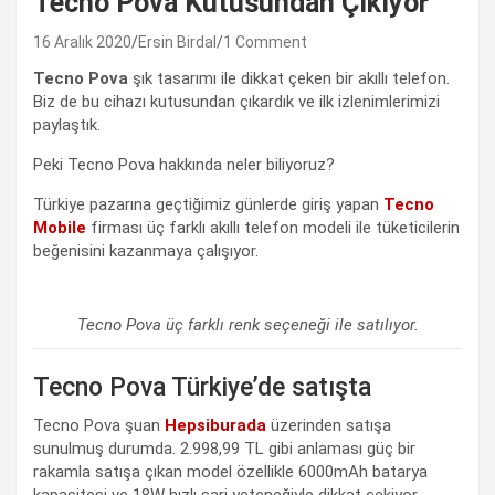
Tecno Pova Kutusundan Çıkıyor
16 Aralık 2020
Ersin Birdal
1 Comment
Tecno Pova
şık tasarımı ile dikkat çeken bir akıllı telefon.
Biz de bu cihazı kutusundan çıkardık ve ilk izlenimlerimizi
paylaştık.
Peki Tecno Pova hakkında neler biliyoruz?
Türkiye pazarına geçtiğimiz günlerde giriş yapan
Tecno
Mobile
firması üç farklı akıllı telefon modeli ile tüketicilerin
beğenisini kazanmaya çalışıyor.
Tecno Pova üç farklı renk seçeneği ile satılıyor.
Tecno Pova Türkiye’de satışta
Tecno Pova şuan
Hepsiburada
üzerinden satışa
sunulmuş durumda. 2.998,99 TL gibi anlaması güç bir
rakamla satışa çıkan model özellikle 6000mAh batarya
kapasitesi ve 18W hızlı şarj yeteneğiyle dikkat çekiyor.