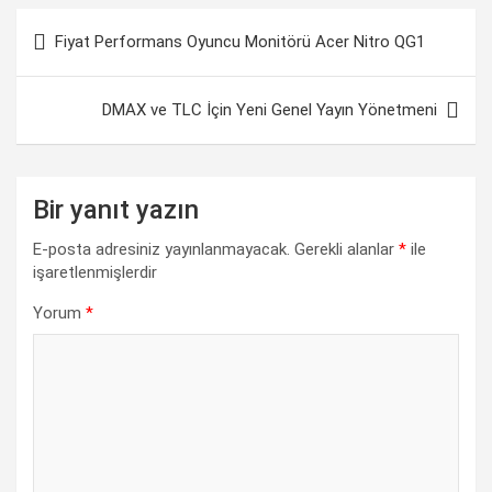
Yazı
e
t
k
e
y
r
Fiyat Performans Oyuncu Monitörü Acer Nitro QG1
gezinmesi
b
s
e
g
L
e
o
A
d
r
i
DMAX ve TLC İçin Yeni Genel Yayın Yönetmeni
o
p
I
a
n
k
p
n
m
k
Bir yanıt yazın
E-posta adresiniz yayınlanmayacak.
Gerekli alanlar
*
ile
işaretlenmişlerdir
Yorum
*