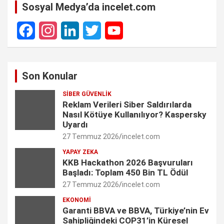
Sosyal Medya’da incelet.com
F
I
L
T
Y
a
n
i
w
o
Son Konular
c
s
n
i
u
SIBER GÜVENLIK
e
t
k
t
T
Reklam Verileri Siber Saldırılarda
Nasıl Kötüye Kullanılıyor? Kaspersky
b
a
e
t
u
Uyardı
27 Temmuz 2026
incelet.com
o
g
d
e
b
YAPAY ZEKA
o
r
I
r
e
KKB Hackathon 2026 Başvuruları
Başladı: Toplam 450 Bin TL Ödül
k
a
n
C
27 Temmuz 2026
incelet.com
m
h
EKONOMI
Garanti BBVA ve BBVA, Türkiye’nin Ev
a
Sahipliğindeki COP31’in Küresel