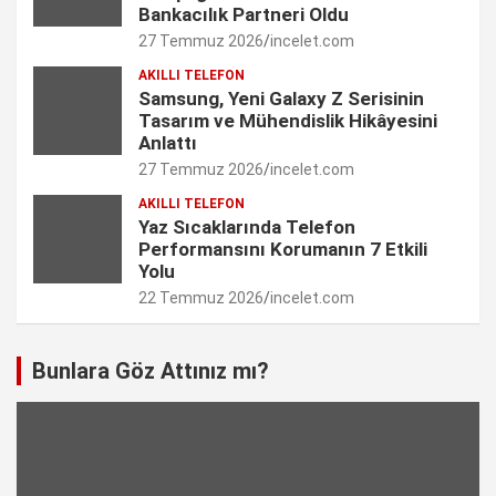
n
Bankacılık Partneri Oldu
27 Temmuz 2026
incelet.com
n
AKILLI TELEFON
e
Samsung, Yeni Galaxy Z Serisinin
Tasarım ve Mühendislik Hikâyesini
l
Anlattı
27 Temmuz 2026
incelet.com
AKILLI TELEFON
Yaz Sıcaklarında Telefon
Performansını Korumanın 7 Etkili
Yolu
22 Temmuz 2026
incelet.com
Bunlara Göz Attınız mı?