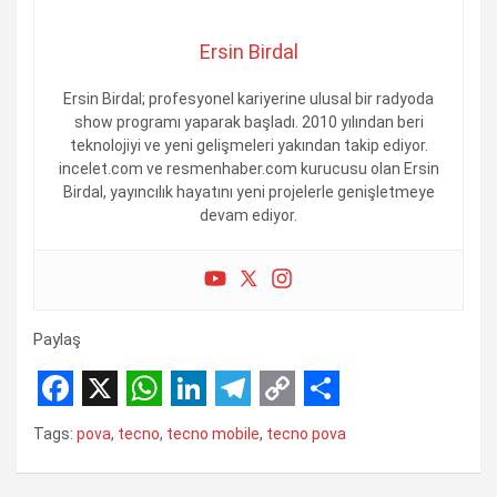
Ersin Birdal
Ersin Birdal; profesyonel kariyerine ulusal bir radyoda
show programı yaparak başladı. 2010 yılından beri
teknolojiyi ve yeni gelişmeleri yakından takip ediyor.
incelet.com ve resmenhaber.com kurucusu olan Ersin
Birdal, yayıncılık hayatını yeni projelerle genişletmeye
devam ediyor.
Paylaş
F
X
W
L
T
C
S
Tags:
pova
,
tecno
,
tecno mobile
,
tecno pova
a
h
i
e
o
h
c
a
n
l
p
a