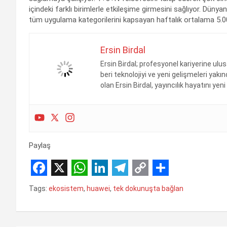
içindeki farklı birimlerle etkileşime girmesini sağlıyor. Dü
tüm uygulama kategorilerini kapsayan haftalık ortalama 5.000
Ersin Birdal
Ersin Birdal; profesyonel kariyerine ulu
beri teknolojiyi ve yeni gelişmeleri ya
olan Ersin Birdal, yayıncılık hayatını ye
Paylaş
F
X
W
L
T
C
S
Tags:
ekosistem
,
huawei
,
tek dokunuşta bağlan
a
h
i
e
o
h
c
a
n
l
p
a