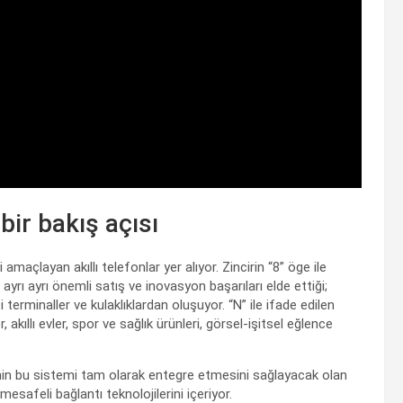
 bir bakış açısı
açlayan akıllı telefonlar yer alıyor. Zincirin “8” öge ile
ayrı ayrı önemli satış ve inovasyon başarıları elde ettiği;
içi terminaller ve kulaklıklardan oluşuyor. “N” ile ifade edilen
 akıllı evler, spor ve sağlık ürünleri, görsel-işitsel eğlence
nin bu sistemi tam olarak entegre etmesini sağlayacak olan
esafeli bağlantı teknolojilerini içeriyor.