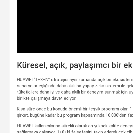
Küresel, açık, paylaşımcı bir e
HUAWEI “1+8+N” stratejisi aynı zamanda açık bir ekosistemi tem
senaryolar eşliğinde daha akıllı bir yapay zeka sistemi ile g
tüketicilere daha iyi ve daha akıllı bir deneyim sunmak için 
birlikte çalışmaya davet ediyor.
Kısa süre önce bu konuda önemli bir teşvik programı olan 1 
şirket, bugüne kadar bu program kapsamında 10.000’den fazla
HUAWEI, kullanıcılarına sürekli olarak en yüksek kalite den
sağlamaya çalışıyor. 1+8+N felsefesini takip ederek çok cihaz