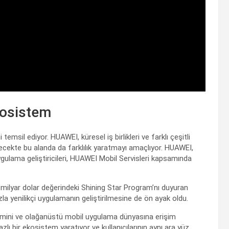
kosistem
sil ediyor. HUAWEI, küresel iş birlikleri ve farklı çeşitli
elecekte bu alanda da farklılık yaratmayı amaçlıyor. HUAWEI,
uygulama geliştiricileri, HUAWEI Mobil Servisleri kapsamında
milyar dolar değerindeki Shining Star Program’nı duyuran
 yenilikçi uygulamanın geliştirilmesine de ön ayak oldu.
eyimini ve olağanüstü mobil uygulama dünyasına erişim
lı bir ekosistem yaratıyor ve kullanıcılarının aynı ara yüz