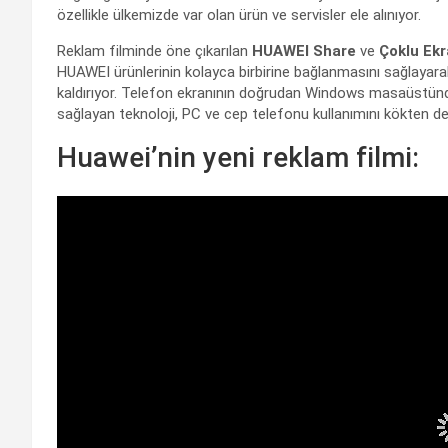
özellikle ülkemizde var olan ürün ve servisler ele alınıyor.
Reklam filminde öne çıkarılan
HUAWEI Share
ve
Çoklu Ekr
HUAWEI ürünlerinin kolayca birbirine bağlanmasını sağlayara
kaldırıyor. Telefon ekranının doğrudan Windows masaüstünde 
sağlayan teknoloji, PC ve cep telefonu kullanımını kökten değ
Huawei’nin yeni reklam filmi: