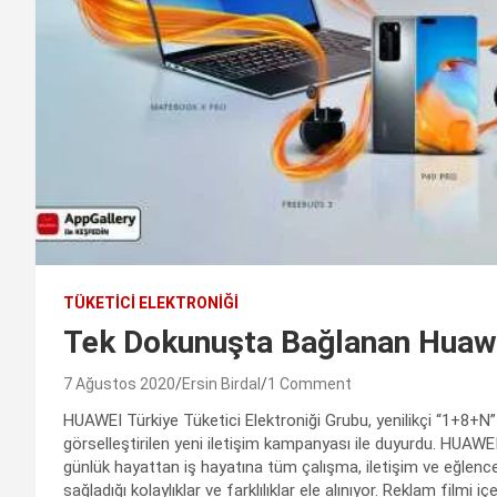
TÜKETICI ELEKTRONIĞI
Tek Dokunuşta Bağlanan Huaw
7 Ağustos 2020
Ersin Birdal
1 Comment
HUAWEI Türkiye Tüketici Elektroniği Grubu, yenilikçi “1+8+N” s
görselleştirilen yeni iletişim kampanyası ile duyurdu. HUAWEI c
günlük hayattan iş hayatına tüm çalışma, iletişim ve eğlenc
sağladığı kolaylıklar ve farklılıklar ele alınıyor. Reklam filmi i