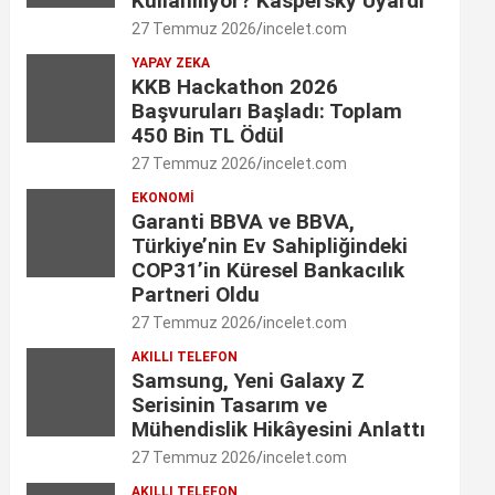
Kullanılıyor? Kaspersky Uyardı
o
g
d
e
b
27 Temmuz 2026
incelet.com
o
r
I
YAPAY ZEKA
r
e
KKB Hackathon 2026
k
a
n
C
Başvuruları Başladı: Toplam
450 Bin TL Ödül
m
h
27 Temmuz 2026
incelet.com
a
EKONOMI
Garanti BBVA ve BBVA,
n
Türkiye’nin Ev Sahipliğindeki
n
COP31’in Küresel Bankacılık
Partneri Oldu
e
27 Temmuz 2026
incelet.com
l
AKILLI TELEFON
Samsung, Yeni Galaxy Z
Serisinin Tasarım ve
Mühendislik Hikâyesini Anlattı
27 Temmuz 2026
incelet.com
AKILLI TELEFON