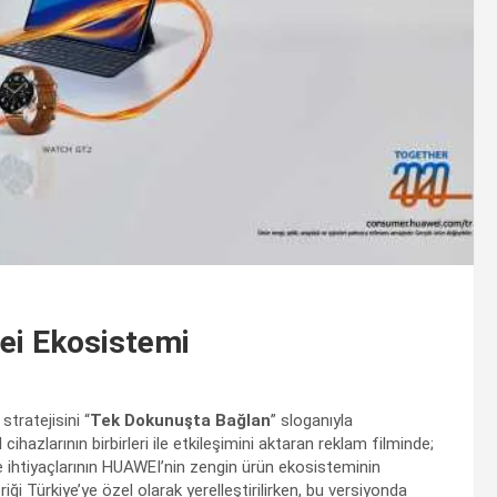
ei Ekosistemi
tratejisini “
Tek Dokunuşta Bağlan
” sloganıyla
ihazlarının birbirleri ile etkileşimini aktaran reklam filminde;
e ihtiyaçlarının HUAWEI’nin zengin ürün ekosisteminin
çeriği Türkiye’ye özel olarak yerelleştirilirken, bu versiyonda