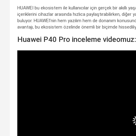
HUAWEI bu ekosistem ile kullanıcılar için gerçek bir akıllı ya
içeriklerini cihazlar arasında hızlıca paylaştırabilirken, diğer
buluyor. HUAWEI’nin hem yazılım hem de donanım konusunda d
avantajı, bu ekosistem özelinde önemli bir biçimde hissediliy
Huawei P40 Pro inceleme videomuz: