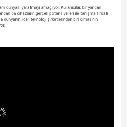
şam dünyası yaratmayı amaçlıyor. Kullanıcılar, bir yandan
 yandan da cihazların gerçek potansiyelleri ile tanışma fırsatı
ünyanın lider teknoloji şirketlerinden biri olmasının
or.