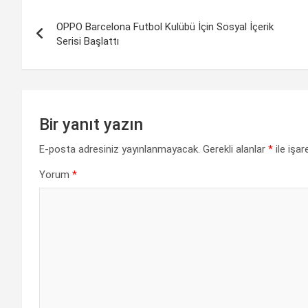
e
t
k
e
y
r
Yazı
b
s
e
g
L
e
OPPO Barcelona Futbol Kulübü İçin Sosyal İçerik
gezinmesi
Serisi Başlattı
o
A
d
r
i
o
p
I
a
n
k
p
n
m
k
Bir yanıt yazın
E-posta adresiniz yayınlanmayacak.
Gerekli alanlar
*
ile işar
Yorum
*