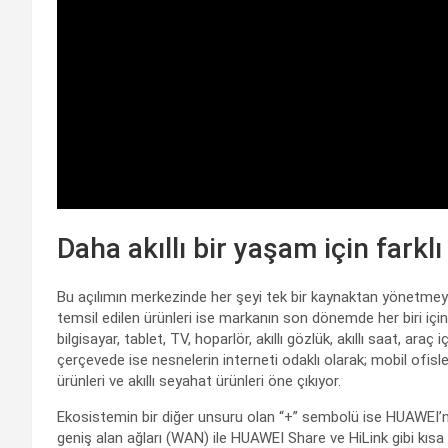
Daha akıllı bir yaşam için farklı
Bu açılımın merkezinde her şeyi tek bir kaynaktan yönetmeyi am
temsil edilen ürünleri ise markanın son dönemde her biri için 
bilgisayar, tablet, TV, hoparlör, akıllı gözlük, akıllı saat, araç 
çerçevede ise nesnelerin interneti odaklı olarak; mobil ofisler,
ürünleri ve akıllı seyahat ürünleri öne çıkıyor.
Ekosistemin bir diğer unsuru olan “+” sembolü ise HUAWEI’
geniş alan ağları (WAN) ile HUAWEI Share ve HiLink gibi kısa m