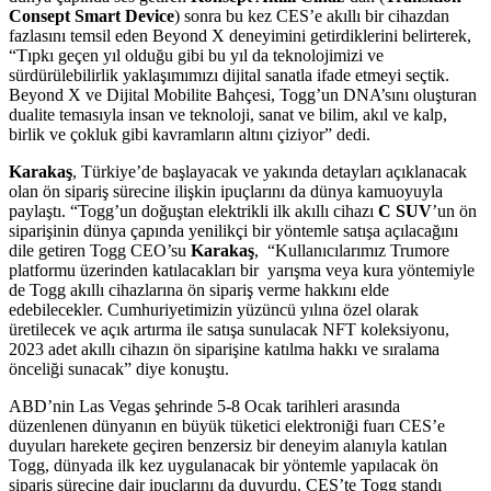
Consept Smart Device
) sonra bu kez CES’e akıllı bir cihazdan
fazlasını temsil eden Beyond X deneyimini getirdiklerini belirterek,
“Tıpkı geçen yıl olduğu gibi bu yıl da teknolojimizi ve
sürdürülebilirlik yaklaşımımızı dijital sanatla ifade etmeyi seçtik.
Beyond X ve Dijital Mobilite Bahçesi, Togg’un DNA’sını oluşturan
dualite temasıyla insan ve teknoloji, sanat ve bilim, akıl ve kalp,
birlik ve çokluk gibi kavramların altını çiziyor” dedi.
Karakaş
, Türkiye’de başlayacak ve yakında detayları açıklanacak
olan ön sipariş sürecine ilişkin ipuçlarını da dünya kamuoyuyla
paylaştı. “Togg’un doğuştan elektrikli ilk akıllı cihazı
C SUV
’un ön
siparişinin dünya çapında yenilikçi bir yöntemle satışa açılacağını
dile getiren Togg CEO’su
Karakaş
, “Kullanıcılarımız Trumore
platformu üzerinden katılacakları bir yarışma veya kura yöntemiyle
de Togg akıllı cihazlarına ön sipariş verme hakkını elde
edebilecekler. Cumhuriyetimizin yüzüncü yılına özel olarak
üretilecek ve açık artırma ile satışa sunulacak NFT koleksiyonu,
2023 adet akıllı cihazın ön siparişine katılma hakkı ve sıralama
önceliği sunacak” diye konuştu.
ABD’nin Las Vegas şehrinde 5-8 Ocak tarihleri arasında
düzenlenen dünyanın en büyük tüketici elektroniği fuarı CES’e
duyuları harekete geçiren benzersiz bir deneyim alanıyla katılan
Togg, dünyada ilk kez uygulanacak bir yöntemle yapılacak ön
sipariş sürecine dair ipuçlarını da duyurdu. CES’te Togg standı