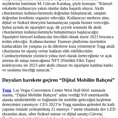
seçtiklerini hatırlatan M. Gürcan Karakaş, şöyle konuştu: “Küresel
rekabette kullanıcıya yakın olanlar daha başarılı oluyor. Akıllı
cihazlarımızı kullanıcılarımızla doğrudan buluşturacak, satışları
doğrudan kendimiz organize edeceğiz. Kullanıcıyı merkeze alan,
dijital ve fiziksel deneyimi harmanlayan yapıda hizmet vereceğiz.
Şubat ayında da siparişleri açıp, ilk çeyrek sonunda ilk akıllı
cihazlarımızı kullanıcılarımızla buluşturmaya başlayacağız.
Siparişleri bireysel kullanıcılar öncelikli olmak üzere 2023 boyunca
teslim edeceğiz. Kullanıcılarımız Trumore platformu üzerinden
katılacakları bir yarışma ya da dilerlerse kura yöntemiyle Togg akıllı
cihazlarına ön sipariş verme hakkını elde edebilecekler.
Cumhuriyetimizin yüzüncü yılına özel olarak üreteceğimiz ve açık
artırma ile satışa sunacağımız NFT (Nitelikli Fikri Tapu)
koleksiyonu ise 2023 adet akıllı cihazın ön siparişine katılma hakkı
ve sıralama önceliği sunacak.”
Duyuları harekete geçiren “Dijital Mobilite Bahçesi”
Togg
, Las Vegas Convention Center West Hall 6041 numaralı
stantta, “Dijital Mobilite Bahçesi” adını verdiği 910 metrekarelik
alanda sürdürülebilir ve bağlantılı bir mobilite geleceğini keşfetme
deneyimini yansıtıyor. CES 2023’te Togg standına gelenleri iki katlı
yapının önünde yerleştirilmiş 21 metreye 7 metre ebadında dev LED
ekrandan akan, siber fiziksel mimar ve dijital sanatçı Güvenç