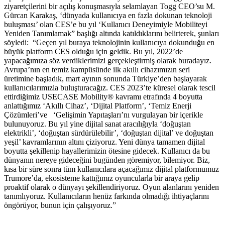
ziyaretçilerini bir açılış konuşmasıyla selamlayan Togg CEO’su M.
Gürcan Karakaş, ‘dünyada kullanıcıya en fazla dokunan teknoloji
buluşması’ olan CES’e bu yıl ‘Kullanıcı Deneyimiyle Mobiliteyi
Yeniden Tanımlamak” başlığı altında katıldıklarını belirterek, şunları
söyledi: “Geçen yıl buraya teknolojinin kullanıcıya dokunduğu en
büyük platform CES olduğu için geldik. Bu yıl, 2022’de
yapacağımıza söz verdiklerimizi gerçekleştirmiş olarak buradayız.
Avrupa’nın en temiz kampüsünde ilk akıllı cihazımızın seri
üretimine başladık, mart ayının sonunda Türkiye’den başlayarak
kullanıcılarımızla buluşturacağız. CES 2023’te küresel olarak tescil
ettirdiğimiz USECASE Mobility®️ kavramı etrafında 4 boyutta
anlattığımız ‘Akıllı Cihaz’, ‘Dijital Platform’, ‘Temiz Enerji
Çözümleri’ve ‘Gelişimin Yapıtaşları’nı vurgulayan bir içerikle
bulunuyoruz. Bu yıl yine dijital sanat aracılığıyla ‘doğuştan
elektrikli’, ‘doğuştan sürdürülebilir’, ‘doğuştan dijital’ ve doğuştan
yeşil’ kavramlarının altını çiziyoruz. Yeni dünya tamamen dijital
boyutta şekillenip hayallerimizin ötesine gidecek. Kullanıcı da bu
dünyanın nereye gideceğini bugünden göremiyor, bilemiyor. Biz,
kısa bir süre sonra tüm kullanıcılara açacağımız dijital platformumuz
Trumore’da, ekosisteme kattığımız oyuncularla bir araya gelip
proaktif olarak o dünyayı şekillendiriyoruz. Oyun alanlarını yeniden
tanımlıyoruz. Kullanıcıların henüz farkında olmadığı ihtiyaçlarını
öngörüyor, bunun için çalışıyoruz.”