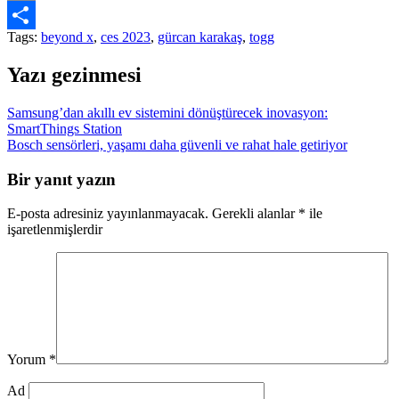
Copy
Tags:
beyond x
,
ces 2023
,
gürcan karakaş
,
togg
Link
Share
Yazı gezinmesi
Samsung’dan akıllı ev sistemini dönüştürecek inovasyon:
SmartThings Station
Bosch sensörleri, yaşamı daha güvenli ve rahat hale getiriyor
Bir yanıt yazın
E-posta adresiniz yayınlanmayacak.
Gerekli alanlar
*
ile
işaretlenmişlerdir
Yorum
*
Ad