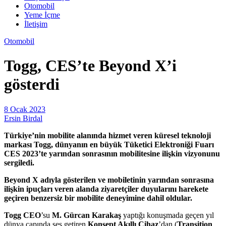
Otomobil
Yeme İçme
İletişim
Otomobil
Togg, CES’te Beyond X’i
gösterdi
8 Ocak 2023
Ersin Birdal
Türkiye’nin mobilite alanında hizmet veren küresel teknoloji
markası Togg, dünyanın en büyük Tüketici Elektroniği Fuarı
CES 2023’te yarından sonrasının mobilitesine ilişkin vizyonunu
sergiledi.
Beyond X adıyla gösterilen ve mobiletinin yarından sonrasına
ilişkin ipuçları veren alanda ziyaretçiler duyularını harekete
geçiren benzersiz bir mobilite deneyimine dahil oldular.
Togg CEO
’su
M. Gürcan Karakaş
yaptığı konuşmada geçen yıl
dünya çapında ses getiren
Konsept Akıllı Cihaz
’dan (
Transition