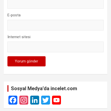
E-posta
İnternet sitesi
Sosyal Medya’da incelet.com
F
I
L
T
Y