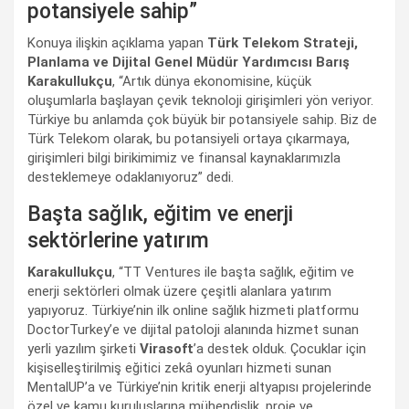
potansiyele sahip”
Konuya ilişkin açıklama yapan
Türk Telekom Strateji,
Planlama ve Dijital Genel Müdür Yardımcısı Barış
Karakullukçu
, “Artık dünya ekonomisine, küçük
oluşumlarla başlayan çevik teknoloji girişimleri yön veriyor.
Türkiye bu anlamda çok büyük bir potansiyele sahip. Biz de
Türk Telekom olarak, bu potansiyeli ortaya çıkarmaya,
girişimleri bilgi birikimimiz ve finansal kaynaklarımızla
desteklemeye odaklanıyoruz” dedi.
Başta sağlık, eğitim ve enerji
sektörlerine yatırım
Karakullukçu
, “TT Ventures ile başta sağlık, eğitim ve
enerji sektörleri olmak üzere çeşitli alanlara yatırım
yapıyoruz. Türkiye’nin ilk online sağlık hizmeti platformu
DoctorTurkey’e ve dijital patoloji alanında hizmet sunan
yerli yazılım şirketi
Virasoft
’a destek olduk. Çocuklar için
kişiselleştirilmiş eğitici zekâ oyunları hizmeti sunan
MentalUP’a ve Türkiye’nin kritik enerji altyapısı projelerinde
özel ve kamu kuruluşlarına mühendislik, proje ve