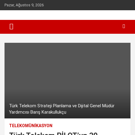
Skip
Pazar, Ağustos 9, 2026
to
content
Sen inceleme, incelet !
incelet.com
Türk Telekom Strateji Planlama ve Dijital Genel Müdür
Yardımcısı Barış Karakullukçu
TELEKOMÜNIKASYON