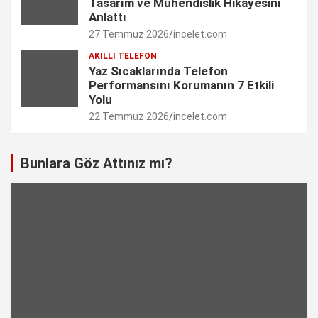
Tasarım ve Mühendislik Hikâyesini
l
Anlattı
27 Temmuz 2026
incelet.com
AKILLI TELEFON
Yaz Sıcaklarında Telefon
Performansını Korumanın 7 Etkili
Yolu
22 Temmuz 2026
incelet.com
Bunlara Göz Attınız mı?