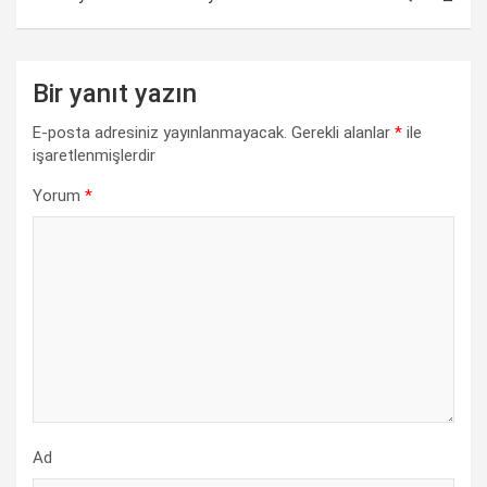
o
p
I
a
n
k
p
n
m
k
Bir yanıt yazın
E-posta adresiniz yayınlanmayacak.
Gerekli alanlar
*
ile
işaretlenmişlerdir
Yorum
*
Ad