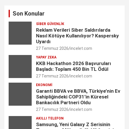
a
n
i
w
o
Son Konular
c
s
n
i
u
SIBER GÜVENLIK
e
t
k
t
T
Reklam Verileri Siber Saldırılarda
Nasıl Kötüye Kullanılıyor? Kaspersky
b
a
e
t
u
Uyardı
27 Temmuz 2026
incelet.com
o
g
d
e
b
YAPAY ZEKA
o
r
I
r
e
KKB Hackathon 2026 Başvuruları
Başladı: Toplam 450 Bin TL Ödül
k
a
n
C
27 Temmuz 2026
incelet.com
m
h
EKONOMI
Garanti BBVA ve BBVA, Türkiye’nin Ev
a
Sahipliğindeki COP31’in Küresel
n
Bankacılık Partneri Oldu
27 Temmuz 2026
incelet.com
n
AKILLI TELEFON
e
Samsung, Yeni Galaxy Z Serisinin