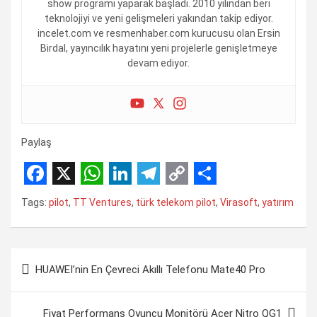
show programı yaparak başladı. 2010 yılından beri
teknolojiyi ve yeni gelişmeleri yakından takip ediyor.
incelet.com ve resmenhaber.com kurucusu olan Ersin
Birdal, yayıncılık hayatını yeni projelerle genişletmeye
devam ediyor.
Paylaş
F
X
W
L
T
C
S
Tags:
pilot
,
TT Ventures
,
türk telekom pilot
,
Virasoft
,
yatırım
a
h
i
e
o
h
c
a
n
l
p
a
Yazı
e
t
k
e
y
r
HUAWEI’nin En Çevreci Akıllı Telefonu Mate40 Pro
gezinmesi
b
s
e
g
L
e
o
A
d
r
i
Fiyat Performans Oyuncu Monitörü Acer Nitro QG1