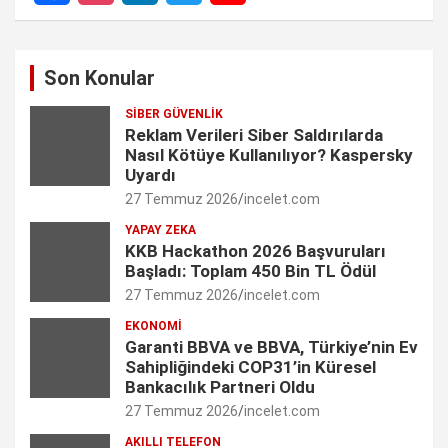
F
I
L
T
Y
a
n
i
w
o
Son Konular
c
s
n
i
u
SIBER GÜVENLIK
e
t
k
t
T
Reklam Verileri Siber Saldırılarda
Nasıl Kötüye Kullanılıyor? Kaspersky
b
a
e
t
u
Uyardı
27 Temmuz 2026
incelet.com
o
g
d
e
b
YAPAY ZEKA
o
r
I
r
e
KKB Hackathon 2026 Başvuruları
Başladı: Toplam 450 Bin TL Ödül
k
a
n
C
27 Temmuz 2026
incelet.com
m
h
EKONOMI
Garanti BBVA ve BBVA, Türkiye’nin Ev
a
Sahipliğindeki COP31’in Küresel
n
Bankacılık Partneri Oldu
27 Temmuz 2026
incelet.com
n
AKILLI TELEFON