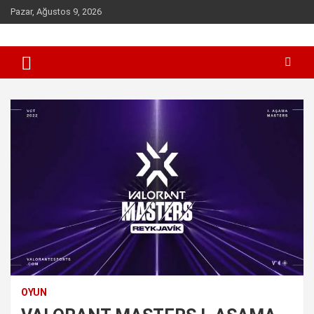
Skip
Pazar, Ağustos 9, 2026
to
content
Sen inceleme, incelet !
incelet.com
OYUN