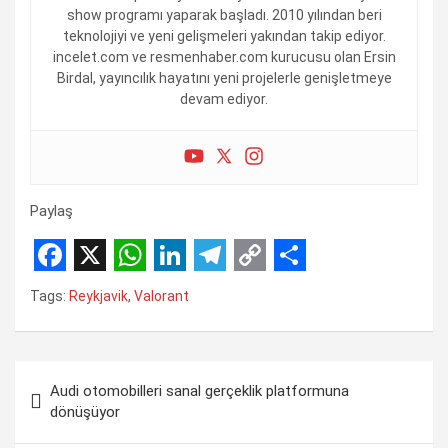
show programı yaparak başladı. 2010 yılından beri
teknolojiyi ve yeni gelişmeleri yakından takip ediyor.
incelet.com ve resmenhaber.com kurucusu olan Ersin
Birdal, yayıncılık hayatını yeni projelerle genişletmeye
devam ediyor.
Paylaş
F
X
W
L
T
C
S
Tags:
Reykjavik
,
Valorant
a
h
i
e
o
h
c
a
n
l
p
a
Yazı
e
t
k
e
y
r
Audi otomobilleri sanal gerçeklik platformuna
gezinmesi
b
s
e
g
L
e
dönüşüyor
o
A
d
r
i