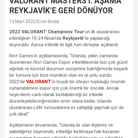
VALORANT MASTERS I. AŞAMA
REYKJAVİK’E GERİ DÖNÜYOR
13 Mart 2022
Ersin Birdal
2022 VALORANT Champions Tour
‘un ilk uluslararası
etkinliğinin 10-24 Nisan’da
Reykjavik
‘te yapılacağı
duyuruldu. Ayrıca etkinlik ile ilgili tüm detaylar açıklandı.
Riot Games’in açıklamasında, “İzlanda, yakın zamanda
düzenlenen Riot Games Espor etkinliklerinde bizi çok güzel
ağırladı ve küresel durumun vaziyetine baktığımızda başarılı
bir turnuva için bize mümkün olan en iyi yolu sundu.
2022’de
VALORANT
‘ın büyük bir izleyici topluluğu önünde
oynanabilmesi espor için çok önemli bir öncelik. Ancak
seyircilerin canlı olarak katılabileceği bir etkinlik
düzenleyebileceğimizden emin olana kadar, İzlanda
uluslararası LAN turnuvalarına ev sahipliği yapmak için de
çok ideal.”
Açıklamanın devamında, “İzlanda ile olan ilişkimiz ve
yakınlığımız sayesinde, etkinliğe katılmaya hak kazanan
oyuncuların hepsinin etkinliğe katılabilmesini ve etkinlikte