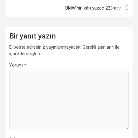
o
p
I
a
n
BMW’nin kârı yüzde 223 arttı
k
p
n
m
k
Bir yanıt yazın
E-posta adresiniz yayınlanmayacak.
Gerekli alanlar
*
ile
işaretlenmişlerdir
Yorum
*