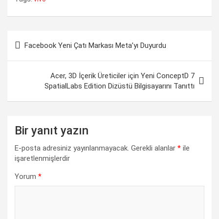
a
h
i
e
o
h
c
a
n
l
p
a
Yazı
e
t
k
e
y
r
Facebook Yeni Çatı Markası Meta’yı Duyurdu
gezinmesi
b
s
e
g
L
e
o
A
d
r
i
Acer, 3D İçerik Üreticiler için Yeni ConceptD 7
o
p
I
a
n
SpatialLabs Edition Dizüstü Bilgisayarını Tanıttı
k
p
n
m
k
Bir yanıt yazın
E-posta adresiniz yayınlanmayacak.
Gerekli alanlar
*
ile
işaretlenmişlerdir
Yorum
*