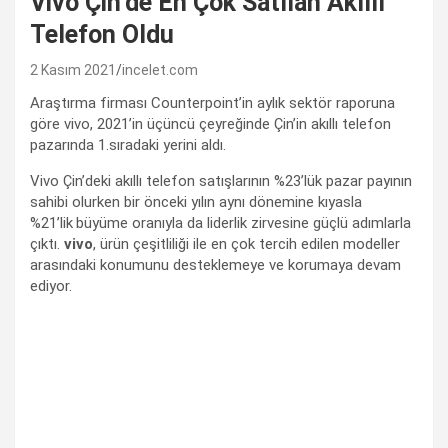
Vivo Çin’de En Çok Satılan Akıllı
Telefon Oldu
2 Kasım 2021
incelet.com
Araştırma firması Counterpoint’in aylık sektör raporuna
göre vivo, 2021’in üçüncü çeyreğinde Çin’in akıllı telefon
pazarında 1.sıradaki yerini aldı.
Vivo Çin’deki akıllı telefon satışlarının %23’lük pazar payının
sahibi olurken bir önceki yılın aynı dönemine kıyasla
%21’lik
büyüme oranıyla da liderlik zirvesine güçlü adımlarla
çıktı.
vivo
, ürün çeşitliliği ile en çok tercih edilen modeller
arasındaki konumunu desteklemeye ve korumaya devam
ediyor.