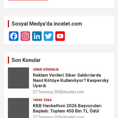
Sosyal Medya’da incelet.com
F
I
L
T
Y
a
n
i
w
o
Son Konular
c
s
n
i
u
SIBER GÜVENLIK
e
t
k
t
T
Reklam Verileri Siber Saldırılarda
Nasıl Kötüye Kullanılıyor? Kaspersky
b
a
e
t
u
Uyardı
27 Temmuz 2026
incelet.com
o
g
d
e
b
YAPAY ZEKA
o
r
I
r
e
KKB Hackathon 2026 Başvuruları
Başladı: Toplam 450 Bin TL Ödül
k
a
n
C
27 Temmuz 2026
incelet.com