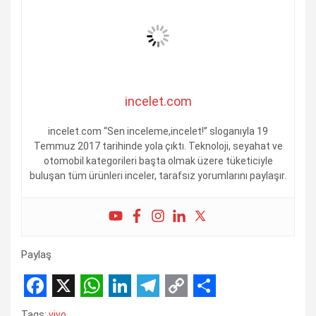
incelet.com
incelet.com “Sen inceleme,incelet!” sloganıyla 19
Temmuz 2017 tarihinde yola çıktı. Teknoloji, seyahat ve
otomobil kategorileri başta olmak üzere tüketiciyle
buluşan tüm ürünleri inceler, tarafsız yorumlarını paylaşır.
Paylaş
F
X
W
L
T
C
S
Tags:
vivo