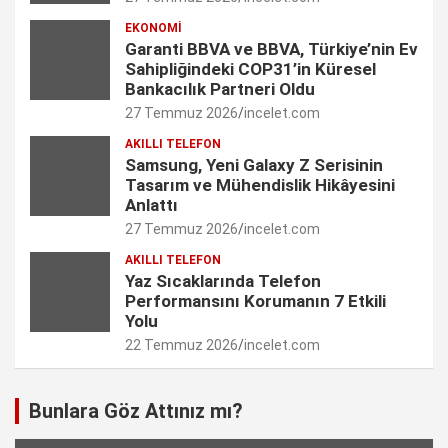
m
h
EKONOMI
Garanti BBVA ve BBVA, Türkiye’nin Ev
a
Sahipliğindeki COP31’in Küresel
n
Bankacılık Partneri Oldu
27 Temmuz 2026
incelet.com
n
AKILLI TELEFON
e
Samsung, Yeni Galaxy Z Serisinin
Tasarım ve Mühendislik Hikâyesini
l
Anlattı
27 Temmuz 2026
incelet.com
AKILLI TELEFON
Yaz Sıcaklarında Telefon
Performansını Korumanın 7 Etkili
Yolu
22 Temmuz 2026
incelet.com
Bunlara Göz Attınız mı?