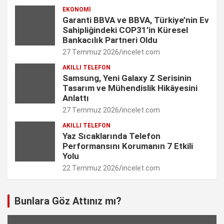
m
h
EKONOMI
Garanti BBVA ve BBVA, Türkiye’nin Ev
a
Sahipliğindeki COP31’in Küresel
n
Bankacılık Partneri Oldu
27 Temmuz 2026
incelet.com
n
AKILLI TELEFON
e
Samsung, Yeni Galaxy Z Serisinin
Tasarım ve Mühendislik Hikâyesini
l
Anlattı
27 Temmuz 2026
incelet.com
AKILLI TELEFON
Yaz Sıcaklarında Telefon
Performansını Korumanın 7 Etkili
Yolu
22 Temmuz 2026
incelet.com
Bunlara Göz Attınız mı?