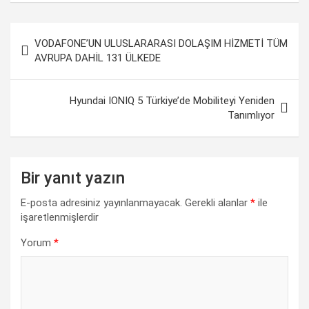
c
a
n
l
p
a
Yazı
e
t
k
e
y
r
VODAFONE’UN ULUSLARARASI DOLAŞIM HİZMETİ TÜM
gezinmesi
b
s
e
g
L
e
AVRUPA DAHİL 131 ÜLKEDE
o
A
d
r
i
o
p
I
a
n
Hyundai IONIQ 5 Türkiye’de Mobiliteyi Yeniden
Tanımlıyor
k
p
n
m
k
Bir yanıt yazın
E-posta adresiniz yayınlanmayacak.
Gerekli alanlar
*
ile
işaretlenmişlerdir
Yorum
*