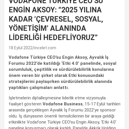
VODAFONE TÜRKİYE CEO’SU
ENGİN AKSOY: “2025 YILINA
KADAR ‘ÇEVRESEL, SOSYAL,
YÖNETİŞİM’ ALANINDA
LİDERLİĞİ HEDEFLİYORUZ”
18 Eylül 2022
incelet.com
Vodafone Türkiye CEO’su Engin Aksoy, Ayvalık İş
Forumu 2022’de katıldığı ‘Etki 4.0’ panelinde, sosyal
sorumluluk, çeşitlilik ve sürdürülebilirlik konularına
önem veren bir şirket olarak Etki konusundaki
stratejilerini paylaşırken sürdürülebilirlik alanında
yaptıkları çalışmaları anlattı.
İşletmelerin dijitalleşmesine liderlik etme vizyonuyla
faaliyet gösteren
Vodafone Business
, 15-17 Eylül tarihleri
arasında gerçekleşen Ayvalık İş Forumu 2022’ye sponsor
oldu. İş dünyasının önemli temsilcilerinin bir araya geldiği
etkinlikte Vodafone Türkiye CEO’su Engin Aksoy, ‘Etki 4.0’
paneline konuşmacı olarak katıldı. Panelde Akkök Holding