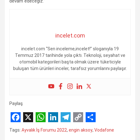
devam edeceğiz.”
incelet.com
incelet.com “Sen inceleme,incelet!” sloganıyla 19
Temmuz 2017 tarihinde yola çıktı. Teknoloji, seyahat ve
otomobil kategorileri başta olmak üzere tüketiciyle
buluşan tüm ürünleri inceler, tarafsız yorumlarını paylaşır.
Paylaş
F
X
W
L
T
C
S
Tags:
Ayvalık İş Forumu 2022
,
engin aksoy
,
Vodafone
a
h
i
e
o
h