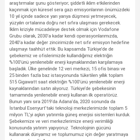
araştırmalar şunu gösteriyor; şiddetli iklim etkilerinden
kaçınmak için küresel sera gazı emisyonlarının önümüzdeki
10 yıl içinde sadece yarı yarıya düşmesi yetmeyecek,
yüzyılın ortalarına doğru net sıfıra ulaşması gerekecek.
İklim kriziyle mücadeleye destek olmak için Vodafone
Grubu olarak, 2030’a kadar kendi operasyonlarımızda,
2040’a kadar değer zincirimizde net sıfır emisyon hedefine
ulaşmayı taahhüt ettik. Bu kapsamda Türkiye’de de
şebekemiz ve ofislerimizde kullandığımız elektriğin
%100’ünü yenilenebilir enerji kaynaklarından karşılamaya
başladık. Ülke genelinde 12 veri merkezi, 15 ofis binası ve
25 binden fazla baz istasyonunda tüketilen yıllık toplam
515 Gigawatt saat elektriğin %100’ünü yenilenebilir enerji
kaynaklarından satın alıyoruz. Türkiye’de şebekesinin
tamamında yenilenebilir enerji kullanan ilk operatörüz.
Bunun yanı sıra 2019’da Adana’da, 2020 sonunda da
İstanbul Esenyurt’taki teknoloji merkezlerimizde toplam 5
milyon TL’yi aşkın yatırımla güneş enerjisi sistemleri kurduk.
Şebekemize ve veri merkezlerimize enerji verimliliği
konusunda yatırım yapıyoruz. Teknolojinin gücünü
kullanarak dünyamız ve toplumumuz için değer yaratmaya