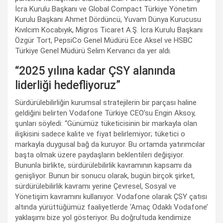
İcra Kurulu Başkanı ve Global Compact Türkiye Yönetim
Kurulu Başkanı Ahmet Dördüncü, Yuvam Dünya Kurucusu
Kıvılcım Kocabıyık, Migros Ticaret A.Ş. İcra Kurulu Başkanı
Özgür Tort, PepsiCo Genel Müdürü Ece Aksel ve HSBC
Türkiye Genel Müdürü Selim Kervancı da yer aldı.
“2025 yılına kadar ÇSY alanında
liderliği hedefliyoruz”
Sürdürülebilirliğin kurumsal stratejilerin bir parçası haline
geldiğini belirten Vodafone Türkiye CEO’su Engin Aksoy,
şunları söyledi: “Günümüz tüketicisinin bir markayla olan
ilişkisini sadece kalite ve fiyat belirlemiyor; tüketici o
markayla duygusal bağ da kuruyor. Bu ortamda yatırımcılar
başta olmak üzere paydaşların beklentileri değişiyor.
Bununla birlikte, sürdürülebilirlik kavramının kapsamı da
genişliyor. Bunun bir sonucu olarak, bugün birçok şirket,
sürdürülebilirlik kavramı yerine Çevresel, Sosyal ve
Yönetişim kavramını kullanıyor. Vodafone olarak ÇSY çatısı
altında yürüttüğümüz faaliyetlerde ‘Amaç Odaklı Vodafone’
yaklaşımı bize yol gösteriyor. Bu doğrultuda kendimize