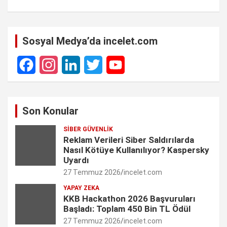
Sosyal Medya’da incelet.com
F
I
L
T
Y
a
n
i
w
o
Son Konular
c
s
n
i
u
SIBER GÜVENLIK
e
t
k
t
T
Reklam Verileri Siber Saldırılarda
Nasıl Kötüye Kullanılıyor? Kaspersky
b
a
e
t
u
Uyardı
27 Temmuz 2026
incelet.com
o
g
d
e
b
YAPAY ZEKA
o
r
I
r
e
KKB Hackathon 2026 Başvuruları
Başladı: Toplam 450 Bin TL Ödül
k
a
n
C
27 Temmuz 2026
incelet.com