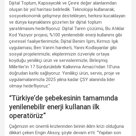
Dijital Toplum, Kapsayıcılık ve Çevre değer alanlarından
oluşan bir yol haritası belirledik. Teknolojiyi kullanarak;
sosyoekonomik gelişmeyi destekleyen, herkesi kucaklayan
ve dünya kaynaklarını gözeten bir dijital toplum
yaratılmasını hedefliyoruz. Dijital Tarım çözümü, Bu Atıklar
Kod Yazıyor projesi, %100 yenilenebilir enerji kullanımı gibi
çevresel faaliyetlerimizle; Dijital Benim İşim, Kırmızı Işık
uygulaması, Ben Varım hareketi, Yarını Kodlayanlar gibi
sosyal projelerimizle; ekiplerimizin özveriyle ortaya
koyduğu yenilikçi ürün ve servislerimizle, Birleşmiş
Milletler’in 17 Sürdürülebilir Kalkınma Amacı’ndan 10’una
doğrudan katkı sağlıyoruz. Yenilikçi ürün, servis, proje ve
uygulamalarımızla 2025 yılına kadar ÇSY alanında lider
olmayı hedefliyoruz.”
“Türkiye’de şebekesinin tamamında
yenilenebilir enerji kullanan ilk
operatörüz”
Çağımızın en önemli krizlerinden birinin iklim krizi olduğuna
dikkat çeken Engin Aksoy, şöyle devam etti: “Yapılan son