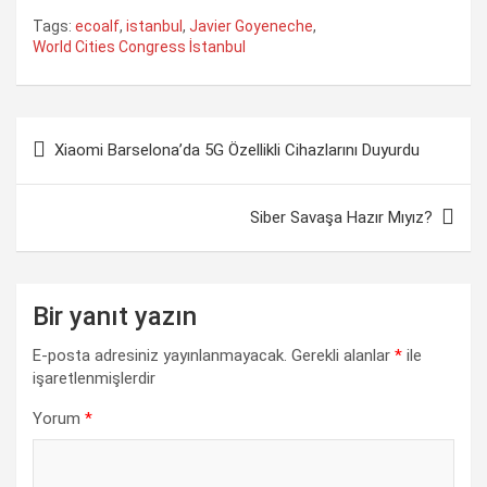
F
X
W
L
T
C
S
Tags:
ecoalf
,
istanbul
,
Javier Goyeneche
,
a
h
i
e
o
h
World Cities Congress İstanbul
c
a
n
l
p
a
e
t
k
e
y
r
Yazı
b
s
e
g
L
e
Xiaomi Barselona’da 5G Özellikli Cihazlarını Duyurdu
gezinmesi
o
A
d
r
i
o
p
I
a
n
Siber Savaşa Hazır Mıyız?
k
p
n
m
k
Bir yanıt yazın
E-posta adresiniz yayınlanmayacak.
Gerekli alanlar
*
ile
işaretlenmişlerdir
Yorum
*