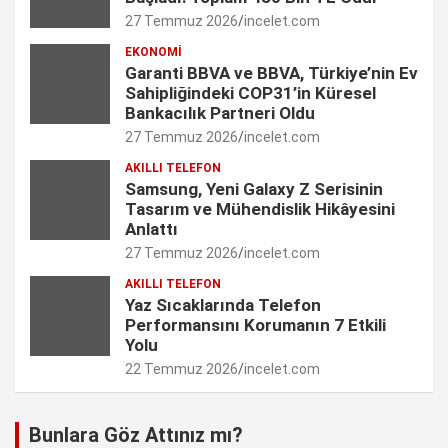
k
a
n
C
27 Temmuz 2026
incelet.com
m
h
EKONOMI
Garanti BBVA ve BBVA, Türkiye’nin Ev
a
Sahipliğindeki COP31’in Küresel
n
Bankacılık Partneri Oldu
27 Temmuz 2026
incelet.com
n
AKILLI TELEFON
e
Samsung, Yeni Galaxy Z Serisinin
Tasarım ve Mühendislik Hikâyesini
l
Anlattı
27 Temmuz 2026
incelet.com
AKILLI TELEFON
Yaz Sıcaklarında Telefon
Performansını Korumanın 7 Etkili
Yolu
22 Temmuz 2026
incelet.com
Bunlara Göz Attınız mı?