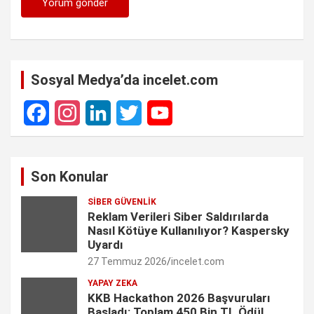
Sosyal Medya’da incelet.com
F
I
L
T
Y
a
n
i
w
o
Son Konular
c
s
n
i
u
SIBER GÜVENLIK
e
t
k
t
T
Reklam Verileri Siber Saldırılarda
Nasıl Kötüye Kullanılıyor? Kaspersky
b
a
e
t
u
Uyardı
27 Temmuz 2026
incelet.com
o
g
d
e
b
YAPAY ZEKA
o
r
I
r
e
KKB Hackathon 2026 Başvuruları
Başladı: Toplam 450 Bin TL Ödül