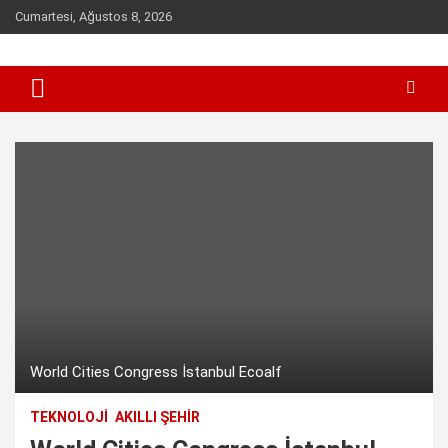
Skip
Cumartesi, Ağustos 8, 2026
to
content
Sen inceleme, incelet !
incelet.com
World Cities Congress İstanbul Ecoalf
TEKNOLOJI
AKILLI ŞEHIR