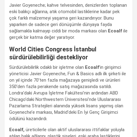
Javier Goyeneche; kahve telvesinden, denizlerden toplanan
eski balıkçı ağlarına, atık otomobil lastiklerine kadar pek
çok farklı malzemeyi yaşama geri kazandırıyor. Bunu
yaparken de sadece geri dönüşümle dünyaya fayda
sağlamakla kalmayıp ciddi bir moda markası olan
Ecoalf
ile
gerçek bir katma değer yaratıyor.
World Cities Congress İstanbul
sürdürülebilirliği destekliyor
Sürdürülebilirlik odaklı bir işletme olan
Ecoalf
’in girişimci
yöneticisi Javier Goyeneche, Fun & Basics adlı ilk şirketi ile
on yıl içinde 70’ten fazla mağazaya genişledi ve ürünleri
350’den fazla perakende satış mağazasında satıldı.
Londra’daki Avrupa İşletme Fakültesi’nin ardından ABD
Chicago’daki Northwestern Üniversitesi’nde Uluslararası
Pazarlama Stratejileri alanında yüksek lisans yapmış olan
Goyeneche’e markası, Madrid’deki En İyi Genç Girişimci
ödülünü kazandırdı.
Ecoalf,
üreticilerle olan aktif uluslararası ittifaklar yoluyla
atılan balık ağlarını, plastik şişeleri, eski araba lastiklerini,