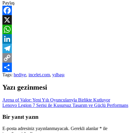
Paylaş
Facebook
X
WhatsApp
LinkedIn
Telegram
Copy
Tags:
hediye
,
incelet.com
,
yılbaşı
Link
Share
Yazı gezinmesi
Arena of Valor: Yeni Yılı Oyuncularıyla Birlikte Kutluyor
Lenovo Legion 7 Serisi ile Kusursuz Tasarım ve Güçlü Performans
Bir yanıt yazın
E-posta adresiniz yayınlanmayacak.
Gerekli alanlar
*
ile