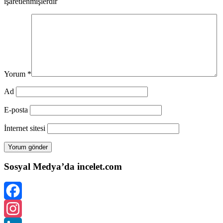
işaretlenmişlerdir
Yorum
*
Ad
E-posta
İnternet sitesi
Sosyal Medya’da incelet.com
Facebook