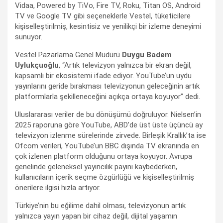
Vidaa, Powered by TiVo, Fire TV, Roku, Titan OS, Android
TV ve Google TV gibi seçeneklerle Vestel, tüketicilere
kişiselleştirilmiş, kesintisiz ve yenilikçi bir izleme deneyimi
sunuyor.
Vestel Pazarlama Genel Müdürü
Duygu Badem
Uylukçuoğlu
, “Artık televizyon yalnızca bir ekran değil,
kapsamlı bir ekosistemi ifade ediyor. YouTube’un uydu
yayınlarını geride bırakması televizyonun geleceğinin artık
platformlarla şekilleneceğini açıkça ortaya koyuyor” dedi.
Uluslararası veriler de bu dönüşümü doğruluyor. Nielsen’in
2025 raporuna göre YouTube, ABD’de üst üste üçüncü ay
televizyon izlenme sürelerinde zirvede. Birleşik Krallık’ta ise
Ofcom verileri, YouTube’un BBC dışında TV ekranında en
çok izlenen platform olduğunu ortaya koyuyor. Avrupa
genelinde geleneksel yayıncılık payını kaybederken,
kullanıcıların içerik seçme özgürlüğü ve kişiselleştirilmiş
önerilere ilgisi hızla artıyor.
Türkiye’nin bu eğilime dahil olması, televizyonun artık
yalnızca yayın yapan bir cihaz değil, dijital yaşamın