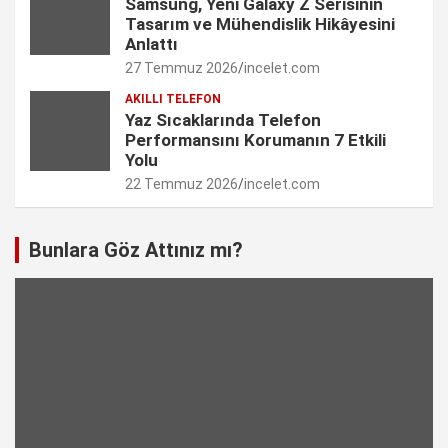
Samsung, Yeni Galaxy Z Serisinin
Tasarım ve Mühendislik Hikâyesini
l
Anlattı
27 Temmuz 2026
incelet.com
AKILLI TELEFON
Yaz Sıcaklarında Telefon
Performansını Korumanın 7 Etkili
Yolu
22 Temmuz 2026
incelet.com
Bunlara Göz Attınız mı?