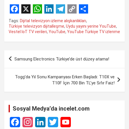
F
X
W
L
T
C
S
Tags:
Dijital televizyon izleme alışkanlıkları
,
a
h
i
e
o
h
Türkiye televizyon dijitalleşme
,
Uydu yayını yerine YouTube
,
Vestel IoT TV verileri
,
YouTube
,
YouTube Türkiye TV izlenme
c
a
n
l
p
a
e
t
k
e
y
r
b
s
e
g
L
e
Yazı
Samsung Electronics Türkiye’de üst düzey atama!
o
A
d
r
i
gezinmesi
o
p
I
a
n
Togg’da Yıl Sonu Kampanyası Erken Başladı: T10X ve
k
p
n
m
k
T10F İçin 700 Bin TL’ye Sıfır Faiz!
Sosyal Medya’da incelet.com