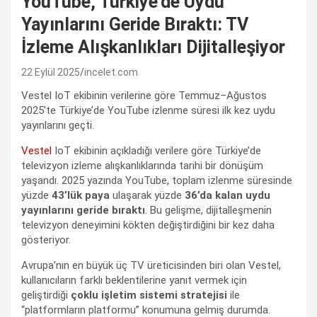
YouTube, Türkiye’de Uydu
Yayınlarını Geride Bıraktı: TV
İzleme Alışkanlıkları Dijitalleşiyor
22 Eylül 2025
incelet.com
Vestel IoT ekibinin verilerine göre Temmuz–Ağustos
2025’te Türkiye’de YouTube izlenme süresi ilk kez uydu
yayınlarını geçti.
Vestel
IoT ekibinin açıkladığı verilere göre Türkiye’de
televizyon izleme alışkanlıklarında tarihi bir dönüşüm
yaşandı. 2025 yazında YouTube, toplam izlenme süresinde
yüzde
43’lük paya
ulaşarak yüzde
36’da kalan uydu
yayınlarını geride bıraktı
. Bu gelişme, dijitalleşmenin
televizyon deneyimini kökten değiştirdiğini bir kez daha
gösteriyor.
Avrupa’nın en büyük üç TV üreticisinden biri olan Vestel,
kullanıcıların farklı beklentilerine yanıt vermek için
geliştirdiği
çoklu işletim sistemi stratejisi
ile
“platformların platformu” konumuna gelmiş durumda.