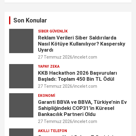
F
I
L
T
Y
a
n
i
w
o
Son Konular
c
s
n
i
u
SIBER GÜVENLIK
e
t
k
t
T
Reklam Verileri Siber Saldırılarda
Nasıl Kötüye Kullanılıyor? Kaspersky
b
a
e
t
u
Uyardı
27 Temmuz 2026
incelet.com
o
g
d
e
b
YAPAY ZEKA
o
r
I
r
e
KKB Hackathon 2026 Başvuruları
Başladı: Toplam 450 Bin TL Ödül
k
a
n
C
27 Temmuz 2026
incelet.com
m
h
EKONOMI
Garanti BBVA ve BBVA, Türkiye’nin Ev
a
Sahipliğindeki COP31’in Küresel
n
Bankacılık Partneri Oldu
27 Temmuz 2026
incelet.com
n
AKILLI TELEFON
e