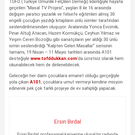
TOFD (Türkiye Omurilik Felçlileri Derneği) liderliğiyle hayata
geçirilen “Masal TV Projesi”, yaşları 8 ile 16 arasında
değişen yaratıcı yazarlık ve felsefe eğitimleri almış 30
engelli çocuğun yazdığı kitapların ünlü isimler tarafından
seslendirilmesinden oluşuyor. Aralarında Yonca Evcimik,
Pınar Altuğ Atacan, Hazım Körmükçü, Ceyhun Yılmaz ve
Yeşim Ceren Bozoğlu gibi sanatçıların yer aldığı 30 ünlü
ismin seslendirdiği “Kalpten Gelen Masallar” serisinin
tamamı, 19 Nisan – 11 Mayıs tarihleri arasında A101
desteğiyle
www.tofddukkan.com
’da ücretsiz olarak hem
okunabilecek hem de dinlenebilecek.
Geleceğin her daim çocuklara emanet olduğu gerçeğiyle
yola çıkan
A101
, çocuklara umut vermeyi kendine misyon
edinerek pek çok farklı projeye de ev sahipliği yapacak.
Ersin Birdal
Ersin Birdal; profesyonel kariyerine ulusal bir radyoda