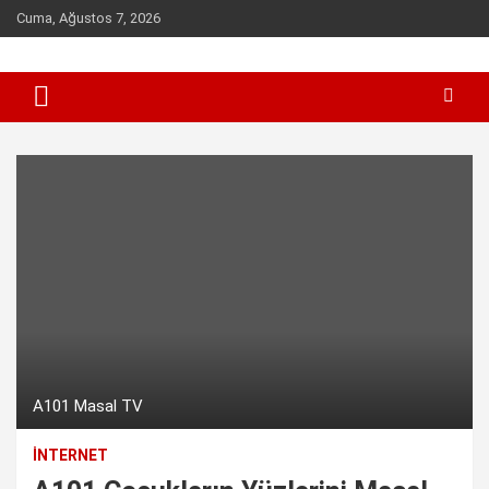
Skip
Cuma, Ağustos 7, 2026
to
content
Sen inceleme, incelet !
incelet.com
A101 Masal TV
İNTERNET