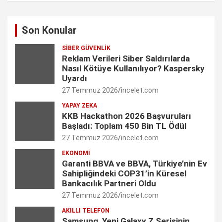
F
I
L
T
Y
a
n
i
w
o
Son Konular
c
s
n
i
u
SIBER GÜVENLIK
e
t
k
t
T
Reklam Verileri Siber Saldırılarda
Nasıl Kötüye Kullanılıyor? Kaspersky
b
a
e
t
u
Uyardı
27 Temmuz 2026
incelet.com
o
g
d
e
b
YAPAY ZEKA
o
r
I
r
e
KKB Hackathon 2026 Başvuruları
Başladı: Toplam 450 Bin TL Ödül
k
a
n
C
27 Temmuz 2026
incelet.com
m
h
EKONOMI
Garanti BBVA ve BBVA, Türkiye’nin Ev
a
Sahipliğindeki COP31’in Küresel
n
Bankacılık Partneri Oldu
27 Temmuz 2026
incelet.com
n
AKILLI TELEFON
e
Samsung, Yeni Galaxy Z Serisinin