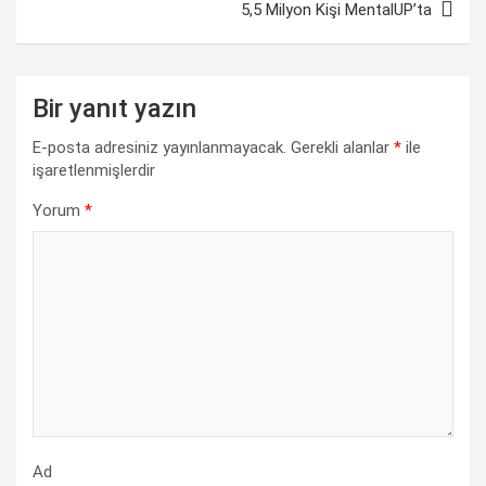
o
A
d
r
i
5,5 Milyon Kişi MentalUP’ta
o
p
I
a
n
k
p
n
m
k
Bir yanıt yazın
E-posta adresiniz yayınlanmayacak.
Gerekli alanlar
*
ile
işaretlenmişlerdir
Yorum
*
Ad