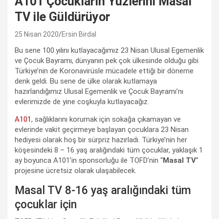
A101 Çocukların Yüzlerini Masal
TV ile Güldürüyor
25 Nisan 2020
Ersin Birdal
Bu sene 100.yılını kutlayacağımız 23 Nisan Ulusal Egemenlik
ve Çocuk Bayramı, dünyanın pek çok ülkesinde olduğu gibi
Türkiye’nin de Koronavirüsle mücadele ettiği bir döneme
denk geldi. Bu sene de ülke olarak kutlamaya
hazırlandığımız Ulusal Egemenlik ve Çocuk Bayramı’nı
evlerimizde de yine coşkuyla kutlayacağız.
A101
, sağlıklarını korumak için sokağa çıkamayan ve
evlerinde vakit geçirmeye başlayan çocuklara 23 Nisan
hediyesi olarak hoş bir sürpriz hazırladı. Türkiye’nin her
köşesindeki 8 – 16 yaş aralığındaki tüm çocuklar, yaklaşık 1
ay boyunca A101’in sponsorluğu ile TOFD’nin “
Masal TV
”
projesine ücretsiz olarak ulaşabilecek.
Masal TV 8-16 yaş aralığındaki tüm
çocuklar için