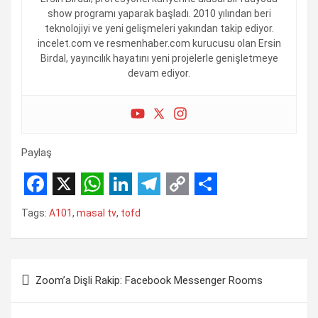
show programı yaparak başladı. 2010 yılından beri
teknolojiyi ve yeni gelişmeleri yakından takip ediyor.
incelet.com ve resmenhaber.com kurucusu olan Ersin
Birdal, yayıncılık hayatını yeni projelerle genişletmeye
devam ediyor.
Paylaş
F
X
W
L
T
C
S
Tags:
A101
,
masal tv
,
tofd
a
h
i
e
o
h
c
a
n
l
p
a
Yazı
e
t
k
e
y
r
Zoom’a Dişli Rakip: Facebook Messenger Rooms
gezinmesi
b
s
e
g
L
e