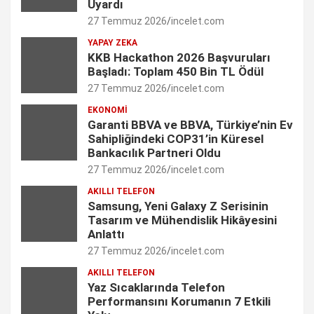
Uyardı
27 Temmuz 2026
incelet.com
o
g
d
e
b
YAPAY ZEKA
o
r
I
r
e
KKB Hackathon 2026 Başvuruları
Başladı: Toplam 450 Bin TL Ödül
k
a
n
C
27 Temmuz 2026
incelet.com
m
h
EKONOMI
Garanti BBVA ve BBVA, Türkiye’nin Ev
a
Sahipliğindeki COP31’in Küresel
n
Bankacılık Partneri Oldu
27 Temmuz 2026
incelet.com
n
AKILLI TELEFON
e
Samsung, Yeni Galaxy Z Serisinin
Tasarım ve Mühendislik Hikâyesini
l
Anlattı
27 Temmuz 2026
incelet.com
AKILLI TELEFON
Yaz Sıcaklarında Telefon
Performansını Korumanın 7 Etkili