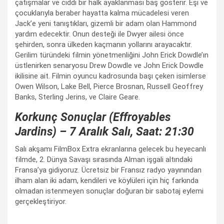
çatışmalar ve ciddi bir halk ayaklanması baş gösterir. Eşi ve
çocuklarıyla beraber hayatta kalma mücadelesi veren
Jack’e yeni tanıştıkları, gizemli bir adam olan Hammond
yardım edecektir. Onun desteği ile Dwyer ailesi önce
şehirden, sonra ülkeden kaçmanın yollarını arayacaktır.
Gerilim türündeki filmin yönetmenliğini John Erick Dowdle’ın
üstlenirken senaryosu Drew Dowdle ve John Erick Dowdle
ikilisine ait. Filmin oyuncu kadrosunda başı çeken isimlerse
Owen Wilson, Lake Bell, Pierce Brosnan, Russell Geoffrey
Banks, Sterling Jerins, ve Claire Geare.
Korkunç Sonuçlar (Effroyables
Jardins) – 7 Aralık Salı, Saat: 21:30
Salı akşamı FilmBox Extra ekranlarına gelecek bu heyecanlı
filmde, 2. Dünya Savaşı sırasında Alman işgali altındaki
Fransa’ya gidiyoruz. Ücretsiz bir Fransız radyo yayınından
ilham alan iki adam, kendileri ve köylüleri için hiç farkında
olmadan istenmeyen sonuçlar doğuran bir sabotaj eylemi
gerçekleştiriyor.