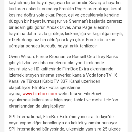
kaybolmuş bir hayat yaşayan bir adamdır. Savaşta hayatını
kurtaran askerlik arkadaşı Franklin Page’i aramak için kırsal
kesime doğru yola çıkar. Page, eşi ve çocuklarıyla kendine
düzgün bir hayat kurmuştur ve Sherman’ı başlarda zararsız
bir adam gibi görür. Ancak Oliver, Ama Page ailesinin
hayatına daha fazla girdikçe, kıskançlığa ve kırgınlığa meyilli,
öfkeli, dengesiz biri olduğu ortaya çıkar. Franklin’in uzun
uğraşlar sonucu kurduğu hayat artık tehlikedir.
Owen Wilson, Pierce Brosnan ve Russell Geoffrey Banks
gibi yıldızları ve daha nicelerini, aksiyon filmlerinde
kesintisiz ve HD kalitesinde FilmBox Extra ekranlarında
izlemek isteyen sinema severler, kanala VodafoneTV 16.
Kanal ve Türksat KabloTV 337. Kanal üzerinden
ulaşabiliyor. FilmBox Extra içeriklerine
ayrıca,
www.filmbox.com
websitesi ve FilmBox+
uygulaması kullanılarak bilgisayar, tablet ve mobil telefon
ekranlarından da ulaşılabiliyor.
SPI International, FilmBox Extra’nın yanı sıra Türkiye’de
yayın yapan diğer kanallarıyla da kaliteli yapımlar sunuyor.
SPI International bünyesinde, ülkemizin yanı sıra 25 ülkede