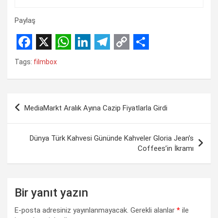
Paylaş
F
X
W
L
T
C
S
Tags:
filmbox
a
h
i
e
o
h
c
a
n
l
p
a
Yazı
e
t
k
e
y
r
MediaMarkt Aralık Ayına Cazip Fiyatlarla Girdi
gezinmesi
b
s
e
g
L
e
o
A
d
r
i
Dünya Türk Kahvesi Gününde Kahveler Gloria Jean’s
o
p
I
a
n
Coffees’in İkramı
k
p
n
m
k
Bir yanıt yazın
E-posta adresiniz yayınlanmayacak.
Gerekli alanlar
*
ile