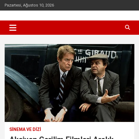
Skip
Pazartesi, Ağustos 10, 2026
to
content
Sen inceleme, incelet !
incelet.com
SINEMA VE DIZI