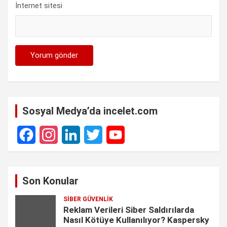
İnternet sitesi
Sosyal Medya’da incelet.com
F
I
L
T
Y
a
n
i
w
o
Son Konular
c
s
n
i
u
SIBER GÜVENLIK
e
t
k
t
T
Reklam Verileri Siber Saldırılarda
Nasıl Kötüye Kullanılıyor? Kaspersky
b
a
e
t
u