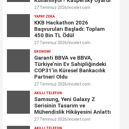
Kullanılıyor? Kaspersky Uyardı
o
g
d
e
b
27 Temmuz 2026
incelet.com
o
r
I
YAPAY ZEKA
r
e
KKB Hackathon 2026
k
a
n
C
Başvuruları Başladı: Toplam
450 Bin TL Ödül
m
h
27 Temmuz 2026
incelet.com
a
EKONOMI
Garanti BBVA ve BBVA,
n
Türkiye’nin Ev Sahipliğindeki
n
COP31’in Küresel Bankacılık
Partneri Oldu
e
27 Temmuz 2026
incelet.com
l
AKILLI TELEFON
Samsung, Yeni Galaxy Z
Serisinin Tasarım ve
Mühendislik Hikâyesini Anlattı
27 Temmuz 2026
incelet.com
AKILLI TELEFON