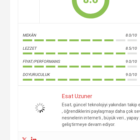
MEKÂN
8.0/10
LEZZET
8.5/10
FIYAT/PERFORMANS
9.0/10
DOYURUCULUK
9.0/10
Esat Uzuner
Esat; güncel teknolojiyi yakından taki
, öğrendiklerini paylaşmayı daha çok se
nesnelerin interneti , büyük veri , yapay
geliştirmeye devam ediyor.