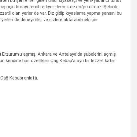
en bu şehre her gelen ünlü, siyasetçi ve yerli/yabancı turist
ap için burayı tercih ediyor demek de doğru olmaz. Şehirde
ezzetli olan yerler de var. Biz gidip kıyaslama yapma şansını bu
yerleri de deneyimler ve sizlere aktarabilmek için
nü Erzurum’u aşmış, Ankara ve Antalaya’da şubelerini açmış
n kendine has özellikleri Cağ Kebap’a ayrı bir lezzet katar
Cağ Kebabı anlattı.