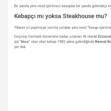
Bir yanda yeni nesil işletmeci kasaplar bir yanda gelenekçi e
Kebapçı mı yoksa Steakhouse mu?
Yıllarını et pişirmeye vermiş ustalar yeni nesil “kasap işletm
Geçmişi Osmanlı dönemine kadar uzanan, ilk olarak
Erzur
adı “
bico
” olan olan kebap 1982 yılına gelindiğinde
Kemal Ko
yer aldı.