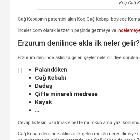
Koç Cağ 
Cağ Kebabının patentini alan Koç Cağ Kebap, böylece Kem
incelet.com olarak lezzetin peşinde gezmeye ve
incelemey
Erzurum denilince akla ilk neler gelir?
Erzurum denilince aklınıza gelen şeyler nelerdir diye sorulsa
Palandöken
Cağ Kebabı
Dadaş
Çifte minareli medrese
Kayak
…
Cevap listesini uzatmak elbette mümkün ama yazı konumu
Cağ Kebap denilince aklınıza ilk gelen mekân neresidir diye s