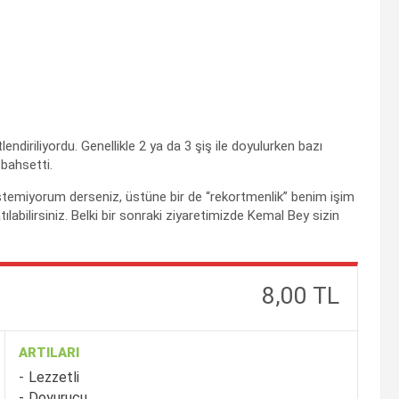
ndiriliyordu. Genellikle 2 ya da 3 şiş ile doyulurken bazı
bahsetti.
emiyorum derseniz, üstüne bir de “rekortmenlik” benim işim
labilirsiniz. Belki bir sonraki ziyaretimizde Kemal Bey sizin
8,00 TL
ARTILARI
Lezzetli
Doyurucu