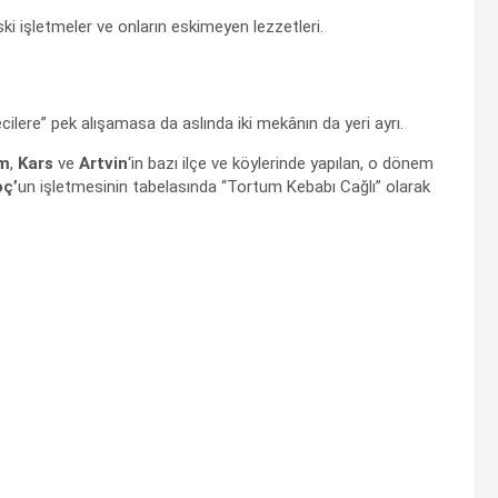
ski işletmeler ve onların eskimeyen lezzetleri.
ecilere” pek alışamasa da aslında iki mekânın da yeri ayrı.
um
,
Kars
ve
Artvin
‘in bazı ilçe ve köylerinde yapılan, o dönem
ç’
un işletmesinin tabelasında “Tortum Kebabı Cağlı” olarak