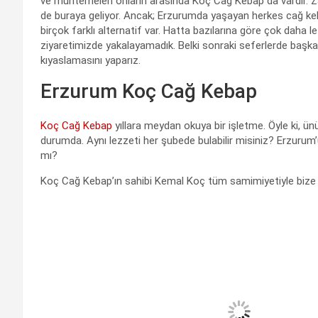
ve muhtemelen onların arasında Koç Cağ Kebap da vardır. Zat
de buraya geliyor. Ancak; Erzurumda yaşayan herkes cağ keb
birçok farklı alternatif var. Hatta bazılarına göre çok daha l
ziyaretimizde yakalayamadık. Belki sonraki seferlerde başka 
kıyaslamasını yaparız.
Erzurum Koç Cağ Kebap
Koç Cağ Kebap
yıllara meydan okuya bir işletme. Öyle ki, ü
durumda. Aynı lezzeti her şubede bulabilir misiniz? Erzurum’u
mı?
Koç Cağ Kebap’ın sahibi Kemal Koç tüm samimiyetiyle bize 