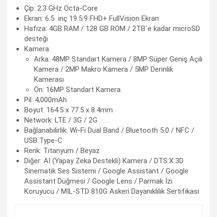
Çip: 2.3 GHz Octa-Core
Ekran: 6.5 inç 19.5:9 FHD+ FullVision Ekran
Hafıza: 4GB RAM / 128 GB ROM / 2TB`e kadar microSD
desteği
Kamera:
Arka: 48MP Standart Kamera / 8MP Süper Geniş Açılı
Kamera / 2MP Makro Kamera / 5MP Derinlik
Kamerası
Ön: 16MP Standart Kamera
Pil: 4,000mAh
Boyut: 164.5 x 77.5 x 8.4mm
Network: LTE / 3G / 2G
Bağlanabilirlik: Wi-Fi Dual Band / Bluetooth 5.0 / NFC /
USB Type-C
Renk: Titanyum / Beyaz
Diğer: AI (Yapay Zeka Destekli) Kamera / DTS:X 3D
Sinematik Ses Sistemi / Google Assistant / Google
Assistant Düğmesi / Google Lens / Parmak İzi
Koruyucu / MIL-STD 810G Askeri Dayanıklılık Sertifikası