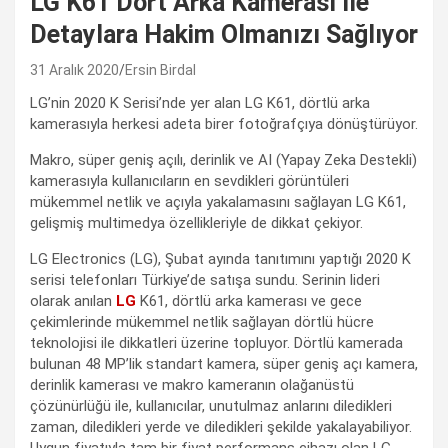
LG K61 Dört Arka Kamerası İle
Detaylara Hakim Olmanızı Sağlıyor
31 Aralık 2020
Ersin Birdal
LG’nin 2020 K Serisi’nde yer alan LG K61, dörtlü arka
kamerasıyla herkesi adeta birer fotoğrafçıya dönüştürüyor.
Makro, süper geniş açılı, derinlik ve AI (Yapay Zeka Destekli)
kamerasıyla kullanıcıların en sevdikleri görüntüleri
mükemmel netlik ve açıyla yakalamasını sağlayan LG K61,
gelişmiş multimedya özellikleriyle de dikkat çekiyor.
LG Electronics (LG), Şubat ayında tanıtımını yaptığı 2020 K
serisi telefonları Türkiye’de satışa sundu. Serinin lideri
olarak anılan
LG
K61, dörtlü arka kamerası ve gece
çekimlerinde mükemmel netlik sağlayan dörtlü hücre
teknolojisi ile dikkatleri üzerine topluyor. Dörtlü kamerada
bulunan 48 MP’lik standart kamera, süper geniş açı kamera,
derinlik kamerası ve makro kameranın olağanüstü
çözünürlüğü ile, kullanıcılar, unutulmaz anlarını diledikleri
zaman, diledikleri yerde ve diledikleri şekilde yakalayabiliyor.
Uygun fiyatıyla tam bir fiyat performans cihazı olan LG