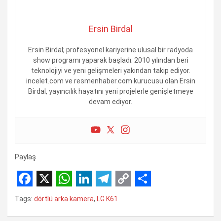
Ersin Birdal
Ersin Birdal; profesyonel kariyerine ulusal bir radyoda
show programı yaparak başladı. 2010 yılından beri
teknolojiyi ve yeni gelişmeleri yakından takip ediyor.
incelet.com ve resmenhaber.com kurucusu olan Ersin
Birdal, yayıncılık hayatını yeni projelerle genişletmeye
devam ediyor.
Paylaş
F
X
W
L
T
C
S
Tags:
dörtlü arka kamera
,
LG K61
a
h
i
e
o
h