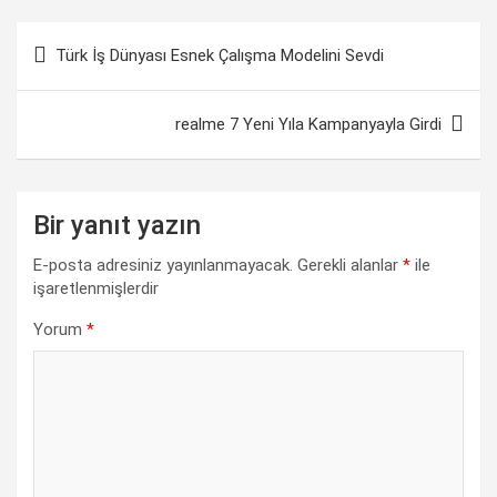
c
a
n
l
p
a
Yazı
e
t
k
e
y
r
Türk İş Dünyası Esnek Çalışma Modelini Sevdi
gezinmesi
b
s
e
g
L
e
o
A
d
r
i
realme 7 Yeni Yıla Kampanyayla Girdi
o
p
I
a
n
k
p
n
m
k
Bir yanıt yazın
E-posta adresiniz yayınlanmayacak.
Gerekli alanlar
*
ile
işaretlenmişlerdir
Yorum
*