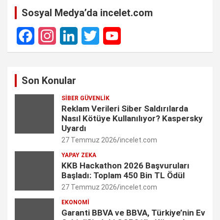
Sosyal Medya’da incelet.com
F
I
L
T
Y
a
n
i
w
o
Son Konular
c
s
n
i
u
SIBER GÜVENLIK
e
t
k
t
T
Reklam Verileri Siber Saldırılarda
Nasıl Kötüye Kullanılıyor? Kaspersky
b
a
e
t
u
Uyardı
27 Temmuz 2026
incelet.com
o
g
d
e
b
YAPAY ZEKA
o
r
I
r
e
KKB Hackathon 2026 Başvuruları
Başladı: Toplam 450 Bin TL Ödül
k
a
n
C
27 Temmuz 2026
incelet.com
m
h
EKONOMI
Garanti BBVA ve BBVA, Türkiye’nin Ev
a