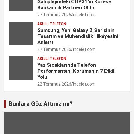
Sahipliğindeki COP31’in Küresel
n
Bankacılık Partneri Oldu
27 Temmuz 2026
incelet.com
n
AKILLI TELEFON
e
Samsung, Yeni Galaxy Z Serisinin
Tasarım ve Mühendislik Hikâyesini
l
Anlattı
27 Temmuz 2026
incelet.com
AKILLI TELEFON
Yaz Sıcaklarında Telefon
Performansını Korumanın 7 Etkili
Yolu
22 Temmuz 2026
incelet.com
Bunlara Göz Attınız mı?