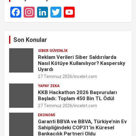
F
I
L
T
Y
a
n
i
w
o
Son Konular
c
s
n
i
u
SIBER GÜVENLIK
e
t
k
t
T
Reklam Verileri Siber Saldırılarda
Nasıl Kötüye Kullanılıyor? Kaspersky
b
a
e
t
u
Uyardı
27 Temmuz 2026
incelet.com
o
g
d
e
b
YAPAY ZEKA
o
r
I
r
e
KKB Hackathon 2026 Başvuruları
Başladı: Toplam 450 Bin TL Ödül
k
a
n
C
27 Temmuz 2026
incelet.com
m
h
EKONOMI
Garanti BBVA ve BBVA, Türkiye’nin Ev
a
Sahipliğindeki COP31’in Küresel
n
Bankacılık Partneri Oldu