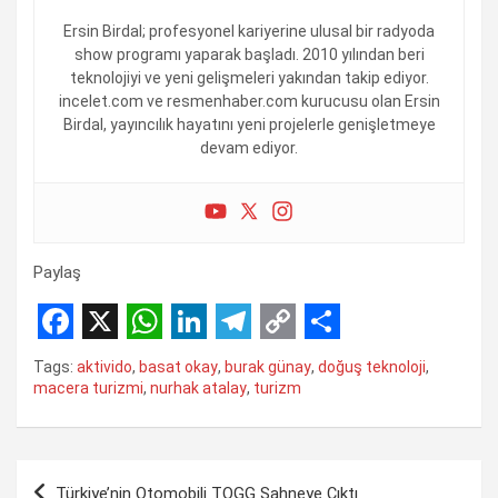
Ersin Birdal; profesyonel kariyerine ulusal bir radyoda
show programı yaparak başladı. 2010 yılından beri
teknolojiyi ve yeni gelişmeleri yakından takip ediyor.
incelet.com ve resmenhaber.com kurucusu olan Ersin
Birdal, yayıncılık hayatını yeni projelerle genişletmeye
devam ediyor.
Paylaş
F
X
W
L
T
C
S
Tags:
aktivido
,
basat okay
,
burak günay
,
doğuş teknoloji
,
a
h
i
e
o
h
macera turizmi
,
nurhak atalay
,
turizm
c
a
n
l
p
a
e
t
k
e
y
r
Yazı
Türkiye’nin Otomobili TOGG Sahneye Çıktı