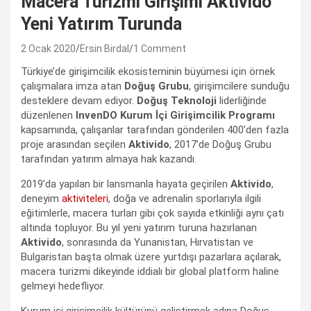
Macera Turizmi Girişimi Aktivido
Yeni Yatırım Turunda
2 Ocak 2020
Ersin Birdal
1 Comment
Türkiye’de girişimcilik ekosisteminin büyümesi için örnek
çalışmalara imza atan
Doğuş Grubu
, girişimcilere sunduğu
desteklere devam ediyor.
Doğuş Teknoloji
liderliğinde
düzenlenen
InvenDO Kurum İçi Girişimcilik Programı
kapsamında, çalışanlar tarafından gönderilen 400’den fazla
proje arasından seçilen
Aktivido
, 2017’de Doğuş Grubu
tarafından yatırım almaya hak kazandı.
2019’da yapılan bir lansmanla hayata geçirilen
Aktivido
,
deneyim
aktiviteleri
, doğa ve adrenalin sporlarıyla ilgili
eğitimlerle, macera turları gibi çok sayıda etkinliği aynı çatı
altında topluyor. Bu yıl yeni yatırım turuna hazırlanan
Aktivido
, sonrasında da Yunanistan, Hırvatistan ve
Bulgaristan başta olmak üzere yurtdışı pazarlara açılarak,
macera turizmi dikeyinde iddialı bir global platform haline
gelmeyi hedefliyor.
Kurum içi girişimcilik kültürünü geliştirmek adına Doğuş