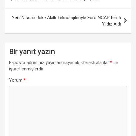
b
s
e
g
L
e
gezinmesi
o
A
d
r
i
o
p
I
a
n
Yeni Nissan Juke Akıllı Teknolojileriyle Euro NCAP’ten 5
Yıldız Aldı
k
p
n
m
k
Bir yanıt yazın
E-posta adresiniz yayınlanmayacak.
Gerekli alanlar
*
ile
işaretlenmişlerdir
Yorum
*