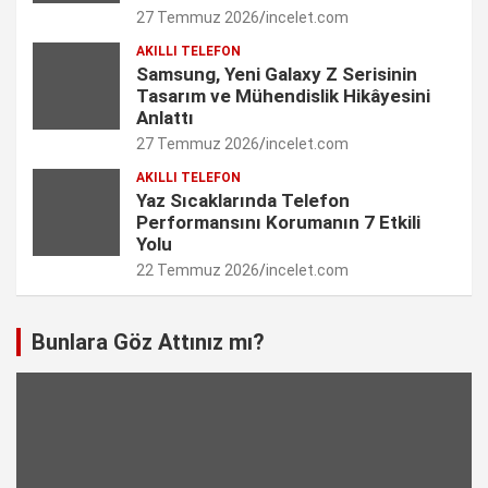
27 Temmuz 2026
incelet.com
n
AKILLI TELEFON
e
Samsung, Yeni Galaxy Z Serisinin
Tasarım ve Mühendislik Hikâyesini
l
Anlattı
27 Temmuz 2026
incelet.com
AKILLI TELEFON
Yaz Sıcaklarında Telefon
Performansını Korumanın 7 Etkili
Yolu
22 Temmuz 2026
incelet.com
Bunlara Göz Attınız mı?