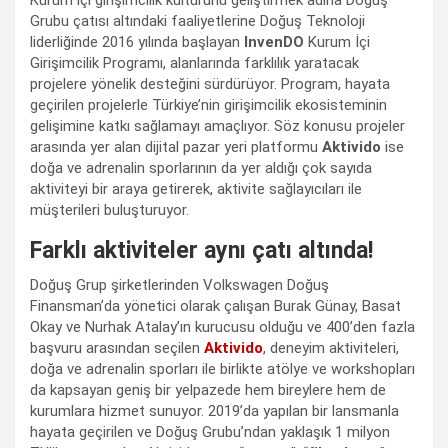
Grubu çatısı altındaki faaliyetlerine Doğuş Teknoloji
liderliğinde 2016 yılında başlayan
InvenDO
Kurum İçi
Girişimcilik Programı, alanlarında farklılık yaratacak
projelere yönelik desteğini sürdürüyor. Program, hayata
geçirilen projelerle Türkiye’nin girişimcilik ekosisteminin
gelişimine katkı sağlamayı amaçlıyor. Söz konusu projeler
arasında yer alan dijital pazar yeri platformu
Aktivido
ise
doğa ve adrenalin sporlarının da yer aldığı çok sayıda
aktiviteyi bir araya getirerek, aktivite sağlayıcıları ile
müşterileri buluşturuyor.
Farklı aktiviteler aynı çatı altında!
Doğuş Grup şirketlerinden Volkswagen Doğuş
Finansman’da yönetici olarak çalışan Burak Günay, Basat
Okay ve Nurhak Atalay’ın kurucusu olduğu ve 400’den fazla
başvuru arasından seçilen
Aktivido
, deneyim aktiviteleri,
doğa ve adrenalin sporları ile birlikte atölye ve workshopları
da kapsayan geniş bir yelpazede hem bireylere hem de
kurumlara hizmet sunuyor. 2019’da yapılan bir lansmanla
hayata geçirilen ve Doğuş Grubu’ndan yaklaşık 1 milyon