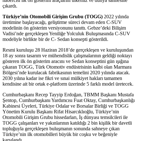
habercisi ilk ön gösterim araçlarını ülkemiz ve dünya sahnesine
çıkardı.
Türkiye’nin Otomobili Girişim Grubu (TOGG)
2022 yılında
üretimine başlayacağı, geliştirme süreci devam eden C-SUV
modelinin ön gösterim versiyonunu tanıttı. Gebze’deki Bilişim
Vadisi’nde gerçekleşen Yeniliğe Yolculuk Buluşmasında C-SUV
modeliyle birlikte bir de C- Sedan konsepti gösterildi.
Resmi kuruluşu 28 Haziran 2018’de gerçekleşen ve kuruluşundan
18 ay sonra tasarım ve mühendislik çalışmalarının geldiği noktayı
gösteren ilk ön gösterim aracını ve Sedan konseptini gün ışığına
çıkaran TOGG, Türk Otomotiv endüstrisinin kalbi olan Marmara
Bölgesi’nde kurulacak fabrikasının temelini 2020 yılında atacak.
2030 yılına kadar ise fikri ve sınai mülkiyet hakları tamamen
kendisine ait bir ortak e-platform üzerinde 5 farklı model üretecek.
Cumhurbaşkanı Recep Tayyip Erdoğan, TBMM Başkanı Mustafa
Şentop, Cumhurbaşkanı Yardımcısı Fuat Oktay, Cumhurbaşkanlığı
Kabinesi Üyeleri, Türkiye Odalar ve Borsalar Birliği ve TOGG
Yönetim Kurulu Başkanı Rifat Hisarcıklıoğlu, Türkiye’nin
Otomobili Girişim Grubu hissedarları, İş dünyası temsilcileri ile
TOGG çalışanları ve yakınlarının katıldığı 2 bin kişilik bir davetli
topluğuyla gerçekleşen buluşmanın sonunda sahneye çıkan
Türkiye’nin ilk otomobilleri büyük bir coşku ve beğeniyle
karşılandı.