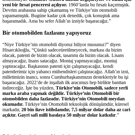
yeni bir fırsat penceresi açılıyor.
1960’larda bu fırsatı kaçırmıştık.
Devrim arabasına sahip çıkamamış ve Türkiye’nin otomobili
yapamamıştık. Bugüne kadar çok denedik, çok konuştuk ama
başaramadık. Ama bu sefer Allah’ın izniyle başaracağız.”
Bir otomobilden fazlasını yapıyoruz
“Niye Türkiye’nin otomobili diyoruz biliyor musunuz?” diyen
Hisarcıklıoğlu, “Çünkü sadeceüretilmeyecek, markası da bizim
olacak, patenti de bizim olacak, tasarımı da bizim olacak. Lisans
almayacağız, lisans satacağız. Montaj yapmayacağız, montaj
yaptıracağız. Başkasının patenti için çalışmayacağız, kendi
patentlerimiz için yabancı mühendisleri çalıştıracağız. Allah’ın izni,
milletimizin inancı, sonra Cumhurbaşkanımızın destekleriyle bu işi
başaracağız. 2022’de de inşallah ilk aracımızı hep birlikte banttan
indireceğiz. İşte bu yüzden,
Türkiye’nin Otomobili, sadece yerli
marka araba yapmak değildir. Türkiye’nin Otomobili bir
otomobilden daha fazlasıdır. Türkiye’nin Otomobili meydan
okumadır.
Türkiye’nin Otomobili teknolojik dönüşümdür, küresel
markadır,
20 bin ilave istihdamdır, 7,5 milyar dolar daha az cari
açıktır.
Gayri safi milli hasılaya 50 milyar dolar katkıdır
.”