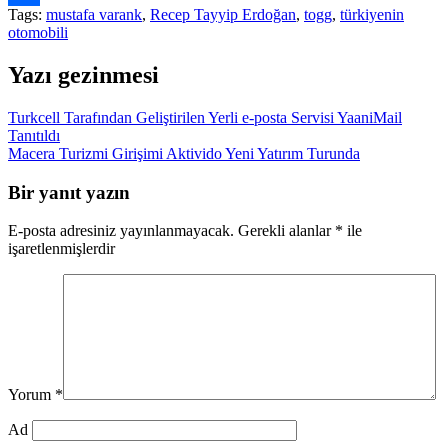
Tags:
mustafa varank
,
Recep Tayyip Erdoğan
,
togg
,
türkiyenin
Link
Share
otomobili
Yazı gezinmesi
Turkcell Tarafından Geliştirilen Yerli e-posta Servisi YaaniMail
Tanıtıldı
Macera Turizmi Girişimi Aktivido Yeni Yatırım Turunda
Bir yanıt yazın
E-posta adresiniz yayınlanmayacak.
Gerekli alanlar
*
ile
işaretlenmişlerdir
Yorum
*
Ad