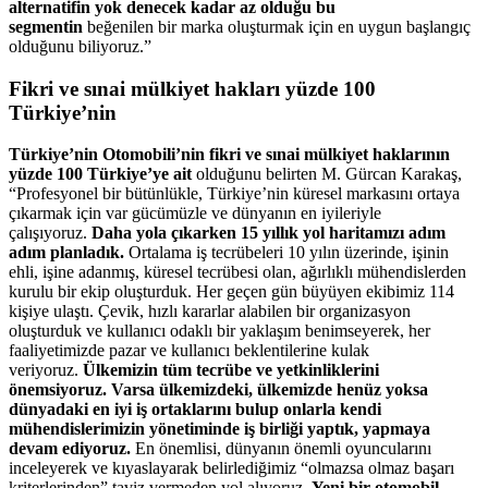
alternatifin yok denecek kadar az olduğu bu
segmentin
beğenilen bir marka oluşturmak için en uygun başlangıç
olduğunu biliyoruz.”
Fikri ve sınai mülkiyet hakları yüzde 100
Türkiye’nin
Türkiye’nin Otomobili’nin fikri ve sınai mülkiyet haklarının
yüzde 100 Türkiye’ye ait
olduğunu belirten M. Gürcan Karakaş,
“Profesyonel bir bütünlükle, Türkiye’nin küresel markasını ortaya
çıkarmak için var gücümüzle ve dünyanın en iyileriyle
çalışıyoruz.
Daha yola çıkarken 15 yıllık yol haritamızı adım
adım planladık.
Ortalama iş tecrübeleri 10 yılın üzerinde, işinin
ehli, işine adanmış, küresel tecrübesi olan, ağırlıklı mühendislerden
kurulu bir ekip oluşturduk. Her geçen gün büyüyen ekibimiz 114
kişiye ulaştı. Çevik, hızlı kararlar alabilen bir organizasyon
oluşturduk ve kullanıcı odaklı bir yaklaşım benimseyerek, her
faaliyetimizde pazar ve kullanıcı beklentilerine kulak
veriyoruz.
Ülkemizin tüm tecrübe ve yetkinliklerini
önemsiyoruz. Varsa ülkemizdeki, ülkemizde henüz yoksa
dünyadaki en iyi iş ortaklarını bulup onlarla kendi
mühendislerimizin yönetiminde iş birliği yaptık, yapmaya
devam ediyoruz.
En önemlisi, dünyanın önemli oyuncularını
inceleyerek ve kıyaslayarak belirlediğimiz “olmazsa olmaz başarı
kriterlerinden” taviz vermeden yol alıyoruz.
Yeni bir otomobil