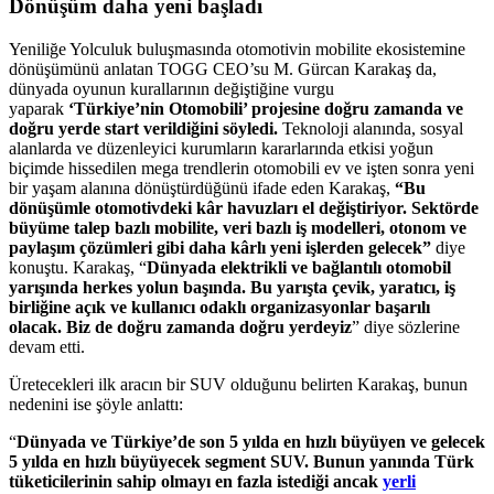
Dönüşüm daha yeni başladı
Yeniliğe Yolculuk buluşmasında otomotivin mobilite ekosistemine
dönüşümünü anlatan TOGG CEO’su M. Gürcan Karakaş da,
dünyada oyunun kurallarının değiştiğine vurgu
yaparak
‘Türkiye’nin Otomobili’ projesine doğru zamanda ve
doğru yerde start verildiğini söyledi.
Teknoloji alanında, sosyal
alanlarda ve düzenleyici kurumların kararlarında etkisi yoğun
biçimde hissedilen mega trendlerin otomobili ev ve işten sonra yeni
bir yaşam alanına dönüştürdüğünü ifade eden Karakaş,
“Bu
dönüşümle otomotivdeki kâr havuzları el değiştiriyor. Sektörde
büyüme talep bazlı mobilite, veri bazlı iş modelleri, otonom ve
paylaşım çözümleri gibi daha kârlı yeni işlerden gelecek”
diye
konuştu.
Karakaş, “
Dünyada elektrikli ve bağlantılı otomobil
yarışında herkes yolun başında. Bu yarışta çevik, yaratıcı, iş
birliğine açık ve kullanıcı odaklı organizasyonlar başarılı
olacak. Biz de doğru zamanda doğru yerdeyiz
” diye sözlerine
devam etti.
Üretecekleri ilk aracın bir SUV olduğunu belirten Karakaş, bunun
nedenini ise şöyle anlattı:
“
Dünyada ve Türkiye’de son 5 yılda en hızlı büyüyen ve gelecek
5 yılda en hızlı büyüyecek segment SUV. Bunun yanında Türk
tüketicilerinin sahip olmayı en fazla istediği ancak
yerli