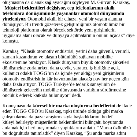
oluşmasına da olanak sağlayacağını söyleyen M. Gürcan Karakaş,
“
Müşteri beklentileri değişiyor, cep telefonlarının akıllı
telefonlara dönüşümünde yaşananlar otomobil dünyasında
yineleniyor.
Otomobil akıllı bir cihaza, yeni bir yaşam alanına
dönüşüyor. Bu trendi gözeterek geliştirdiğimiz otomobilimiz bir
teknoloji platformu olarak birçok sektörde yeni girişimlerin
uygulama alanı olacak ve dünyaya açılmalarının önünü açacak” diye
konuştu.
Karakaş, “Klasik otomotiv endüstrisi, yerini daha güvenli, verimli,
zaman kazandıran ve ulaşım bütünlüğü sağlayan mobilite
ekosistemine bırakıyor. Klasik dünyanın büyük otomotiv şirketleri
dönüşmekte zorlanırken daha çevik, yaratıcı, iş birliğine açık,
kullanıcı odaklı TOGG’un da içinde yer aldığı yeni girişimlerin
otomotiv endüstrisinin kâr havuzundan alacağı pay her geçen gün
daha fazla artıyor. TOGG Türkiye’de tedarik sanayiinin de
dönüşerek geleceğin mobilite dünyasında varlığını sürdürmesine
öncülük ederek katkıda bulunuyor” dedi.
Konuşmasında
küresel bir marka oluşturma hedeflerini
de ifade
eden TOGG CEO’su Karakaş, tıpkı üründe olduğu gibi marka
çalışmalarına da pazar araştırmasıyla başladıklarını, hedef
kitleyi
belirleyip müşterilerin beklentilerini bilinçaltı boyutunda
anlamak için ileri araştırmalar yaptıklarını anlattı. “Marka özümüzü
bu doğrultuda tanımladık” diyen Karakaş, “Şu anda marka adını