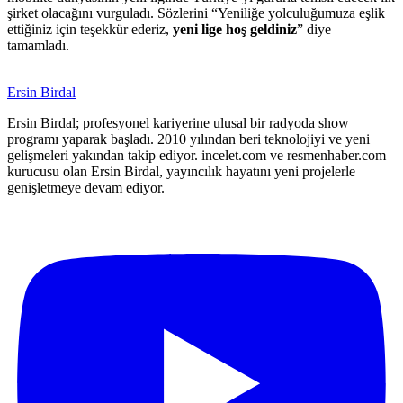
şirket olacağını vurguladı. Sözlerini “Yeniliğe yolculuğumuza eşlik
ettiğiniz için teşekkür ederiz,
yeni lige hoş geldiniz
” diye
tamamladı.
Ersin Birdal
Ersin Birdal; profesyonel kariyerine ulusal bir radyoda show
programı yaparak başladı. 2010 yılından beri teknolojiyi ve yeni
gelişmeleri yakından takip ediyor. incelet.com ve resmenhaber.com
kurucusu olan Ersin Birdal, yayıncılık hayatını yeni projelerle
genişletmeye devam ediyor.