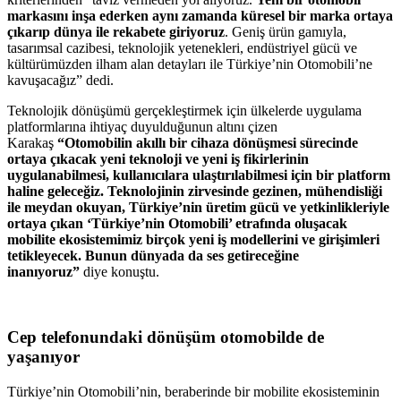
markasını inşa ederken aynı zamanda küresel bir marka ortaya
çıkarıp dünya ile rekabete giriyoruz
. Geniş ürün gamıyla,
tasarımsal cazibesi, teknolojik yetenekleri, endüstriyel gücü ve
kültürümüzden ilham alan detayları ile Türkiye’nin Otomobili’ne
kavuşacağız” dedi.
Teknolojik dönüşümü gerçekleştirmek için ülkelerde uygulama
platformlarına ihtiyaç duyulduğunun altını çizen
Karakaş
“Otomobilin akıllı bir cihaza dönüşmesi sürecinde
ortaya çıkacak yeni teknoloji ve yeni iş fikirlerinin
uygulanabilmesi, kullanıcılara ulaştırılabilmesi için bir platform
haline geleceğiz. Teknolojinin zirvesinde gezinen, mühendisliği
ile meydan okuyan, Türkiye’nin üretim gücü ve yetkinlikleriyle
ortaya çıkan ‘Türkiye’nin Otomobili’ etrafında oluşacak
mobilite ekosistemimiz birçok yeni iş modellerini ve girişimleri
tetikleyecek. Bunun dünyada da ses getireceğine
inanıyoruz”
diye konuştu.
Cep telefonundaki dönüşüm otomobilde de
yaşanıyor
Türkiye’nin Otomobili’nin, beraberinde bir mobilite ekosisteminin