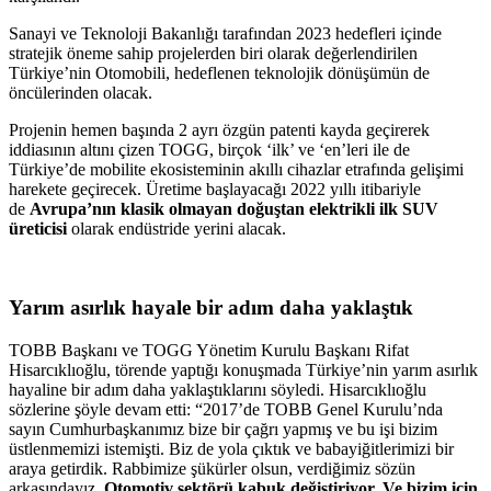
Sanayi ve Teknoloji Bakanlığı tarafından 2023 hedefleri içinde
stratejik öneme sahip projelerden biri olarak değerlendirilen
Türkiye’nin Otomobili, hedeflenen teknolojik dönüşümün de
öncülerinden olacak.
Projenin hemen başında 2 ayrı özgün patenti kayda geçirerek
iddiasının altını çizen TOGG, birçok ‘ilk’ ve ‘en’leri ile de
Türkiye’de mobilite ekosisteminin akıllı cihazlar etrafında gelişimi
harekete geçirecek. Üretime başlayacağı 2022 yıllı itibariyle
de
Avrupa’nın klasik olmayan doğuştan elektrikli ilk SUV
üreticisi
olarak endüstride yerini alacak.
Yarım asırlık hayale bir adım daha yaklaştık
TOBB Başkanı ve TOGG Yönetim Kurulu Başkanı Rifat
Hisarcıklıoğlu, törende yaptığı konuşmada Türkiye’nin yarım asırlık
hayaline bir adım daha yaklaştıklarını söyledi. Hisarcıklıoğlu
sözlerine şöyle devam etti: “2017’de TOBB Genel Kurulu’nda
sayın Cumhurbaşkanımız bize bir çağrı yapmış ve bu işi bizim
üstlenmemizi istemişti. Biz de yola çıktık ve babayiğitlerimizi bir
araya getirdik. Rabbimize şükürler olsun, verdiğimiz sözün
arkasındayız.
Otomotiv sektörü kabuk değiştiriyor. Ve bizim için