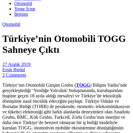
Otomobil
Yeme İçme
İletişim
Otomobil
Türkiye’nin Otomobili TOGG
Sahneye Çıktı
27 Aralık 2019
Ersin Birdal
2 Comments
Türkiye’nin Otomobili Girişim Grubu (
TOGG
) Bilişim Vadisi’nde
gerçekleştirdiği ‘Yeniliğe Yolculuk’ buluşmasında, kuruluşundan
bugüne geçen 18 ayda aldığı mesafeyi ve Türkiye’de teknolojik
dönüşüme nasıl öncülük edeceğini paylaştı. Türkiye Odalar ve
Borsalar Birliği (TOBB) ile perakende, otomotiv, telekomünikasyon
ve tüketici elektroniği gibi farklı alanlarda deneyimleri olan Anadolu
Grubu, BMC, Kök Grubu, Turkcell, Zorlu Grubu’nun sinerjisi ve
daha önce Türkiye’de benzeri olmayan bir iş birliği modeliyle
kurulan TOGG, otomotivin mobilite ekosistemine dönüştüğünün