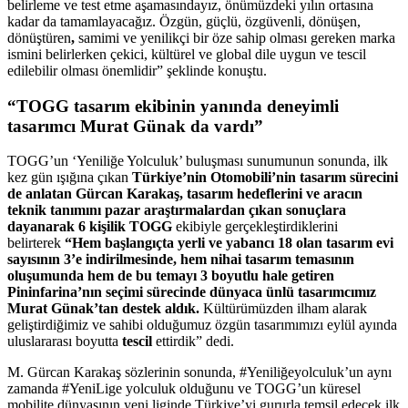
belirleme ve test etme aşamasındayız, önümüzdeki yılın ortasına
kadar da tamamlayacağız. Özgün, güçlü, özgüvenli, dönüşen,
dönüştüren
,
samimi ve yenilikçi bir öze sahip olması gereken marka
ismini belirlerken çekici, kültürel ve global dile uygun ve tescil
edilebilir olması önemlidir” şeklinde konuştu.
“TOGG tasarım ekibinin yanında deneyimli
tasarımcı Murat Günak da vardı”
TOGG’un ‘Yeniliğe Yolculuk’ buluşması sunumunun sonunda, ilk
kez gün ışığına çıkan
Türkiye’nin Otomobili’nin tasarım sürecini
de anlatan Gürcan Karakaş, tasarım hedeflerini ve aracın
teknik tanımını pazar araştırmalardan çıkan sonuçlara
dayanarak 6 kişilik TOGG
ekibiyle gerçekleştirdiklerini
belirterek
“Hem başlangıçta yerli ve yabancı 18 olan tasarım evi
sayısının 3’e indirilmesinde, hem nihai tasarım temasının
oluşumunda hem de bu temayı 3 boyutlu hale getiren
Pininfarina’nın seçimi sürecinde dünyaca ünlü tasarımcımız
Murat Günak’tan destek aldık.
Kültürümüzden ilham alarak
geliştirdiğimiz ve sahibi olduğumuz özgün tasarımımızı eylül ayında
uluslararası boyutta
tescil
ettirdik” dedi.
M. Gürcan Karakaş sözlerinin sonunda, #Yeniliğeyolculuk’un aynı
zamanda #YeniLige yolculuk olduğunu ve TOGG’un küresel
mobilite dünyasının yeni liginde Türkiye’yi gururla temsil edecek ilk