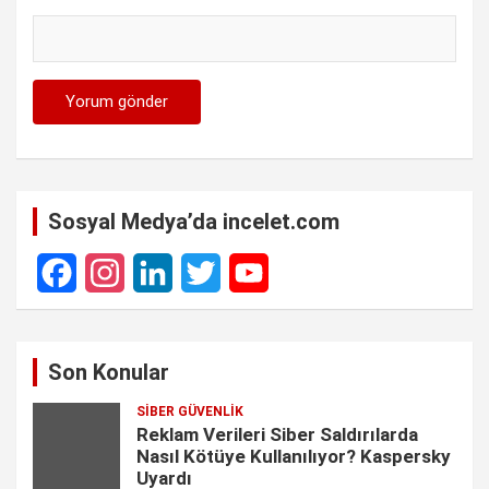
Sosyal Medya’da incelet.com
F
I
L
T
Y
a
n
i
w
o
Son Konular
c
s
n
i
u
SIBER GÜVENLIK
e
t
k
t
T
Reklam Verileri Siber Saldırılarda
Nasıl Kötüye Kullanılıyor? Kaspersky
b
a
e
t
u
Uyardı