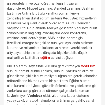
üniversitelerin ve özel öğretmenlerin ihtiyaçları
düşünülerek, Flipped Learning, Blended Learning, Uzaktan
Eğitim ve Online Etüt gibi yenilikçi yöntemleriyle
zenginleştirilen dijital eğitim sistemi
VeduBox
, hizmetlerini
kesintisiz ve güvenli olarak Microsoft Azure üzerinden
sağlıyor. Etgi Grup altında faaliyet gösteren Vedubox, bulut
teknolojisinin sağladığı avantajlarla video konferans,
webinar, canlı ders/eğitim, SMS, online ödeme gibi
özellikleri entegre bir şekilde sunuyor. Aynı anda binlerce
kuruma ve milyonlarca kullanıcıya hizmet verebilecek bir
altyapıya sahip sistem, dünyada ölçeklenebilir, düşük
maliyetli ve kaliteli bir
eğitim
servisi sağlıyor.
Bulut sistemi sayesinde kurulum gerektirmeyen
VeduBox
,
sunucu temini, sunucu bakımı, sunucu yazılımları alımı ve
güncelleme gibi sıkıcı ve maliyetli uğraşlara gerek kalmadan
müşterilerine hizmet veren bir platform. Eğitim hizmeti
alan kurumlar böylece, güvenlik önlemleri ve yedekleme gibi
zorluklara sahip günlerce sürecek çalışmalarla zaman
kaybetmiyor.
Vedubox
ekibi, yılsonuna kadar sisteme
yapay zekâ, chatbot teknolojisi, artırılmış gerçeklik, sanal