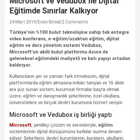
Microsoft ve Vedubox İle Dijital
Eğitimde Sınırlar Kalkıyor
24 Mart 2019
Ersin Birdal
2 Comments
Türkiye’nin %100 bulut teknolojine sahip tek entegre
video konferans, e-eğitim/uzaktan eğitim, dijital
eğitim ve ders yönetim sistemi Vedubox,
Microsoft’un akıllı bulut platformu Azure ile
geleneksel eğitimdeki maliyetli ve katı yapıyı ortadan
kaldırıyor.
Kullanıcıların yer ve zaman fark etmeksizin, dijital
platformlarda eğitim almasına imkân tanıyan ve 16 dilde
ara yüz sunan sistem, kurumsal firmalar başta olmak
üzere, eğitim ve danışmanlık şirketlerine, özel okullara,
üniversitelere ve birçok devlet kurumuna hizmet veriyor.
Microsoft ve Vedubox iş birliği yaptı
Microsoft
, yenilikçi çözüm ve servisleriyle,
eğitim
sistemlerinin dijital dönüşümüne katkılar sunma devam
ediyor. Şirketlerin, devlet kurumlarının, kursların, okulların,