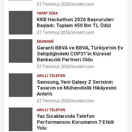
27 Temmuz 2026
incelet.com
o
g
d
e
b
YAPAY ZEKA
o
r
I
r
e
KKB Hackathon 2026 Başvuruları
Başladı: Toplam 450 Bin TL Ödül
k
a
n
C
27 Temmuz 2026
incelet.com
m
h
EKONOMI
Garanti BBVA ve BBVA, Türkiye’nin Ev
a
Sahipliğindeki COP31’in Küresel
n
Bankacılık Partneri Oldu
27 Temmuz 2026
incelet.com
n
AKILLI TELEFON
e
Samsung, Yeni Galaxy Z Serisinin
Tasarım ve Mühendislik Hikâyesini
l
Anlattı
27 Temmuz 2026
incelet.com
AKILLI TELEFON
Yaz Sıcaklarında Telefon
Performansını Korumanın 7 Etkili
Yolu