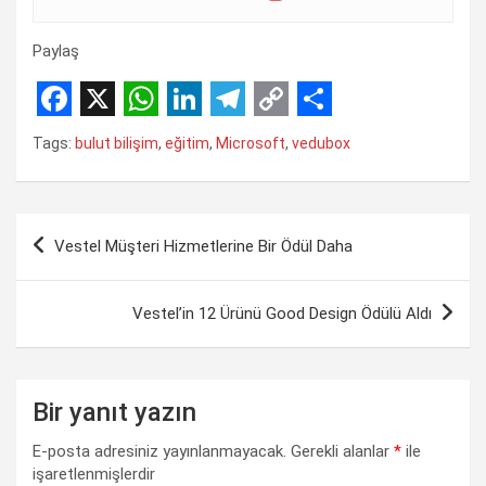
Paylaş
F
X
W
L
T
C
S
Tags:
bulut bilişim
,
eğitim
,
Microsoft
,
vedubox
a
h
i
e
o
h
c
a
n
l
p
a
Yazı
e
t
k
e
y
r
Vestel Müşteri Hizmetlerine Bir Ödül Daha
gezinmesi
b
s
e
g
L
e
o
A
d
r
i
Vestel’in 12 Ürünü Good Design Ödülü Aldı
o
p
I
a
n
k
p
n
m
k
Bir yanıt yazın
E-posta adresiniz yayınlanmayacak.
Gerekli alanlar
*
ile
işaretlenmişlerdir