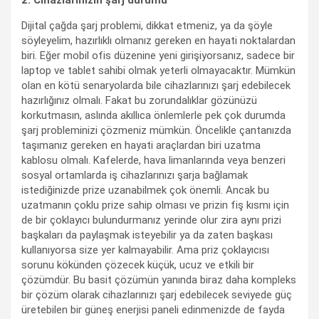
Dijital çağda şarj problemi, dikkat etmeniz, ya da şöyle
söyleyelim, hazırlıklı olmanız gereken en hayati noktalardan
biri. Eğer mobil ofis düzenine yeni girişiyorsanız, sadece bir
laptop ve tablet sahibi olmak yeterli olmayacaktır. Mümkün
olan en kötü senaryolarda bile cihazlarınızı şarj edebilecek
hazırlığınız olmalı. Fakat bu zorundalıklar gözünüzü
korkutmasın, aslında akıllıca önlemlerle pek çok durumda
şarj probleminizi çözmeniz mümkün. Öncelikle çantanızda
taşımanız gereken en hayati araçlardan biri uzatma
kablosu olmalı. Kafelerde, hava limanlarında veya benzeri
sosyal ortamlarda iş cihazlarınızı şarja bağlamak
istediğinizde prize uzanabilmek çok önemli. Ancak bu
uzatmanın çoklu prize sahip olması ve prizin fiş kısmı için
de bir çoklayıcı bulundurmanız yerinde olur zira aynı prizi
başkaları da paylaşmak isteyebilir ya da zaten başkası
kullanıyorsa size yer kalmayabilir. Ama priz çoklayıcısı
sorunu kökünden çözecek küçük, ucuz ve etkili bir
çözümdür. Bu basit çözümün yanında biraz daha kompleks
bir çözüm olarak cihazlarınızı şarj edebilecek seviyede güç
üretebilen bir güneş enerjisi paneli edinmenizde de fayda