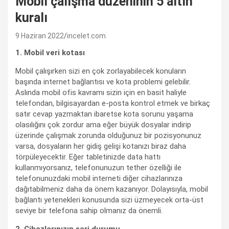
Mobil çalışma düzeninin 5 altın
kuralı
9 Haziran 2022
incelet.com
1. Mobil veri kotası
Mobil çalışırken sizi en çok zorlayabilecek konuların
başında internet bağlantısı ve kota problemi gelebilir.
Aslında mobil ofis kavramı sizin için en basit haliyle
telefondan, bilgisayardan e-posta kontrol etmek ve birkaç
satır cevap yazmaktan ibaretse kota sorunu yaşama
olasılığını çok zordur ama eğer büyük dosyalar indirip
üzerinde çalışmak zorunda olduğunuz bir pozisyonunuz
varsa, dosyaların her gidiş gelişi kotanızı biraz daha
törpüleyecektir. Eğer tabletinizde data hattı
kullanmıyorsanız, telefonunuzun tether özelliği ile
telefonunuzdaki mobil interneti diğer cihazlarınıza
dağıtabilmeniz daha da önem kazanıyor. Dolayısıyla, mobil
bağlantı yetenekleri konusunda sizi üzmeyecek orta-üst
seviye bir telefona sahip olmanız da önemli.
2. Cihazlarınızın şarj durumu