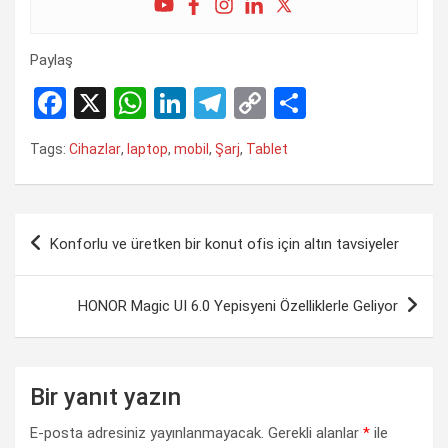
Paylaş
F
X
W
Li
T
C
S
a
h
n
el
o
h
Tags:
Cihazlar
,
laptop
,
mobil
,
Şarj
,
Tablet
ce
at
ke
e
py
ar
b
s
dI
gr
Li
e
o
A
n
a
n
Yazı
Konforlu ve üretken bir konut ofis için altın tavsiyeler
o
p
m
k
gezinmesi
k
p
HONOR Magic UI 6.0 Yepisyeni Özelliklerle Geliyor
Bir yanıt yazın
E-posta adresiniz yayınlanmayacak.
Gerekli alanlar
*
ile