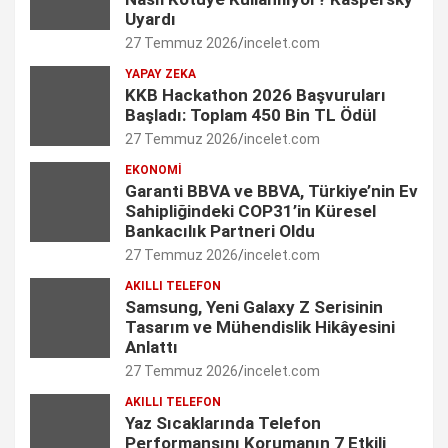
Uyardı
o
r
I
r
e
27 Temmuz 2026
incelet.com
k
a
n
C
YAPAY ZEKA
KKB Hackathon 2026 Başvuruları
m
h
Başladı: Toplam 450 Bin TL Ödül
27 Temmuz 2026
incelet.com
a
EKONOMI
n
Garanti BBVA ve BBVA, Türkiye’nin Ev
Sahipliğindeki COP31’in Küresel
n
Bankacılık Partneri Oldu
e
27 Temmuz 2026
incelet.com
l
AKILLI TELEFON
Samsung, Yeni Galaxy Z Serisinin
Tasarım ve Mühendislik Hikâyesini
Anlattı
27 Temmuz 2026
incelet.com
AKILLI TELEFON
Yaz Sıcaklarında Telefon
Performansını Korumanın 7 Etkili