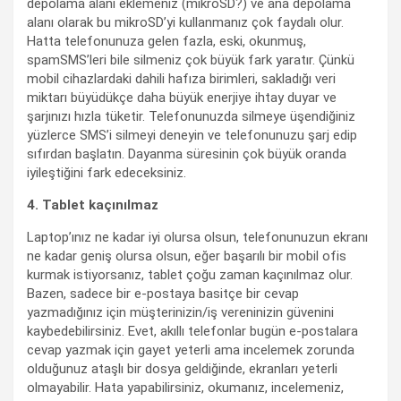
depolama alanı eklemeniz (mikroSD?) ve ana depolama
alanı olarak bu mikroSD’yi kullanmanız çok faydalı olur.
Hatta telefonunuza gelen fazla, eski, okunmuş,
spamSMS’leri bile silmeniz çok büyük fark yaratır. Çünkü
mobil cihazlardaki dahili hafıza birimleri, sakladığı veri
miktarı büyüdükçe daha büyük enerjiye ihtay duyar ve
şarjınızı hızla tüketir. Telefonunuzda silmeye üşendiğiniz
yüzlerce SMS’i silmeyi deneyin ve telefonunuzu şarj edip
sıfırdan başlatın. Dayanma süresinin çok büyük oranda
iyileştiğini fark edeceksiniz.
4. Tablet kaçınılmaz
Laptop’ınız ne kadar iyi olursa olsun, telefonunuzun ekranı
ne kadar geniş olursa olsun, eğer başarılı bir mobil ofis
kurmak istiyorsanız, tablet çoğu zaman kaçınılmaz olur.
Bazen, sadece bir e-postaya basitçe bir cevap
yazmadığınız için müşterinizin/iş vereninizin güvenini
kaybedebilirsiniz. Evet, akıllı telefonlar bugün e-postalara
cevap yazmak için gayet yeterli ama incelemek zorunda
olduğunuz ataşlı bir dosya geldiğinde, ekranları yeterli
olmayabilir. Hata yapabilirsiniz, okumanız, incelemeniz,