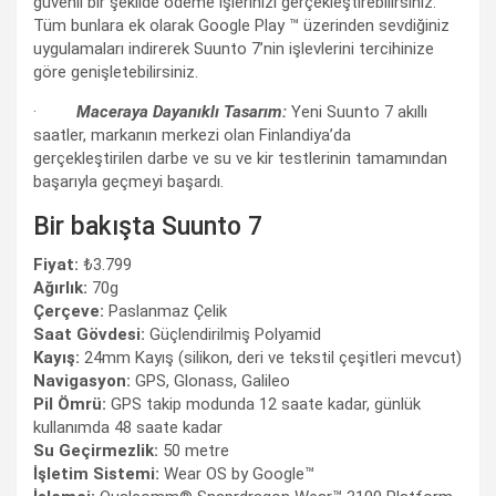
güvenli bir şekilde ödeme işlerinizi gerçekleştirebilirsiniz.
Tüm bunlara ek olarak Google Play ™ üzerinden sevdiğiniz
uygulamaları indirerek Suunto 7’nin işlevlerini tercihinize
göre genişletebilirsiniz.
·
Maceraya Dayanıklı Tasarım:
Yeni Suunto 7 akıllı
saatler, markanın merkezi olan Finlandiya’da
gerçekleştirilen darbe ve su ve kir testlerinin tamamından
başarıyla geçmeyi başardı.
Bir bakışta Suunto 7
Fiyat:
₺3.799
Ağırlık:
70g
Çerçeve:
Paslanmaz Çelik
Saat Gövdesi:
Güçlendirilmiş Polyamid
Kayış:
24mm Kayış (silikon, deri ve tekstil çeşitleri mevcut)
Navigasyon:
GPS, Glonass, Galileo
Pil Ömrü:
GPS takip modunda 12 saate kadar, günlük
kullanımda 48 saate kadar
Su Geçirmezlik:
50 metre
İşletim Sistemi:
Wear OS by Google™