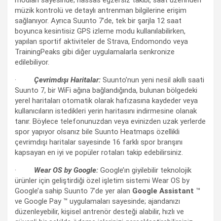
müzik kontrolü ve detaylı antrenman bilgilerine erişim
sağlanıyor. Ayrıca Suunto 7’de, tek bir şarjla 12 saat
boyunca kesintisiz GPS izleme modu kullanılabilirken,
yapılan sportif aktiviteler de Strava, Endomondo veya
TrainingPeaks gibi diğer uygulamalarla senkronize
edilebiliyor.
·
Çevrimdışı Haritalar:
Suunto’nun yeni nesil akıllı saati
Suunto 7, bir WiFi ağına bağlandığında, bulunan bölgedeki
yerel haritaları otomatik olarak hafızasına kaydeder veya
kullanıcıların istedikleri yerin haritasını indirmesine olanak
tanır. Böylece telefonunuzdan veya evinizden uzak yerlerde
spor yapıyor olsanız bile Suunto Heatmaps özellikli
çevrimdışı haritalar sayesinde 16 farklı spor branşını
kapsayan en iyi ve popüler rotaları takip edebilirsiniz.
·
Wear OS by Google:
Google’ın giyilebilir teknolojik
ürünler için geliştirdiği özel işletim sistemi Wear OS by
Google’a sahip Suunto 7’de yer alan
Google Assistant
™
ve Google Pay ™ uygulamaları sayesinde; ajandanızı
düzenleyebilir, kişisel antrenör desteği alabilir, hızlı ve