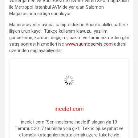
Watergarden ve Vadi AVM’de hizmet veren SPX mağazaları
ile Metropol İstanbul AVM’de yer alan Salomon
Mağazasında satışa sunuluyor.
Maceraseverler ayrıca, sahip oldukları Suunto akıllı saatlere
ilişkin ürün kaydı, Türkçe kullanım klavuzu, yazılım
güncelleme, kordon, değişimi, bakım ve tamir hizmetleri gibi
satış sonrası hizmetleri ise
www.suuntoservis.com
adresi
üzerinden sağlayabiliyorlar.
incelet.com
incelet.com “Sen inceleme,incelet!” sloganıyla 19
Temmuz 2017 tarihinde yola çıktı. Teknoloji, seyahat ve
otomobil kategorileri başta olmak üzere tüketiciyle