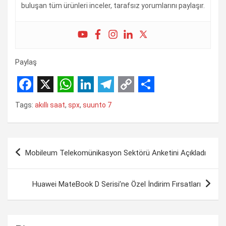
buluşan tüm ürünleri inceler, tarafsız yorumlarını paylaşır.
Paylaş
F
X
W
L
T
C
S
Tags:
akıllı saat
,
spx
,
suunto 7
a
h
i
e
o
h
c
a
n
l
p
a
Yazı
e
t
k
e
y
r
Mobileum Telekomünikasyon Sektörü Anketini Açıkladı
gezinmesi
b
s
e
g
L
e
o
A
d
r
i
​Huawei MateBook D Serisi’ne Özel İndirim Fırsatları
o
p
I
a
n
k
p
n
m
k