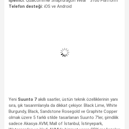
İşlemci:
Qualcomm® Snaprdragon Wear™ 3100 Platform
Telefon desteği:
iOS ve Android
Yeni
Suunto 7
akıllı saatler, üstün teknik özelliklerinin yanı
sıra, şık tasarımlarıyla da dikkat çekiyor. Black Lime, White
Burgundy, Black, Sandstone Rosegold ve Graphite Copper
olmak üzere 5 farklı stilde tasarlanan Suunto 7’ler, şimdilik
sadece Akasya AVM, Mall of İstanbul, İstinyepark,