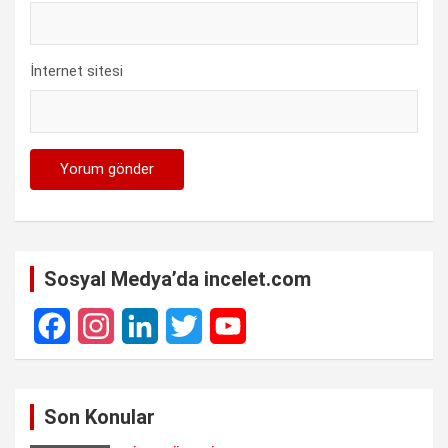
İnternet sitesi
Sosyal Medya’da incelet.com
F
I
L
T
Y
a
n
i
w
o
Son Konular
c
s
n
i
u