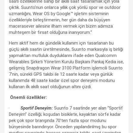
saati özelliklerine sahip bir akıllı saat tasarlamak için yola
çıktık. Suunto’nun onlarca yıllık çok yönlü spor ve outdoor
uzmanlığını, Wear OS by Google™ işletim sisteminin
özellikleriyle birleştirmenin, her gün daha da büyüyen
macerasever ailesine ilham vermek için bizim adımıza
muhteşem bir fırsat olduğuna inanıyorum.”
Hem aktif hem de gündelik kullanım için tasarlanan bu
güçlü akıllı saatin üretilmesinde, Suunto markasıyla iş birliği
yapmaktan mutluluk duyduklarını ifade eden Qualcomm
Wearables Şirketi Yönetim Kurulu Başkanı Pankaj Kedia ise,
gelişmiş Snapdragon Wear 3100 Platform işlemcili Suunto
7’nin, sürekli GPS takibi ile 12 saate kadar veya günlük
kullanımda 48 saate kadar özel spor deneyimi modunu
kullanan ilk akıllı saat olduğunun altını çizdi.
Önemli özellikler:
·
Sportif Deneyim:
Suunto 7 saatinde yer alan “Sportif
Deneyim” özelliği; koşudan bisiklete, kayaktan sörfe kadar
pek çok spor branşında 70’ten fazla spor modunu
bünyesinde barındırıyor. Önceden yapılandırılmış bu spor
modları sayesinde; hassas egzersiz takibi, saat üzerinden