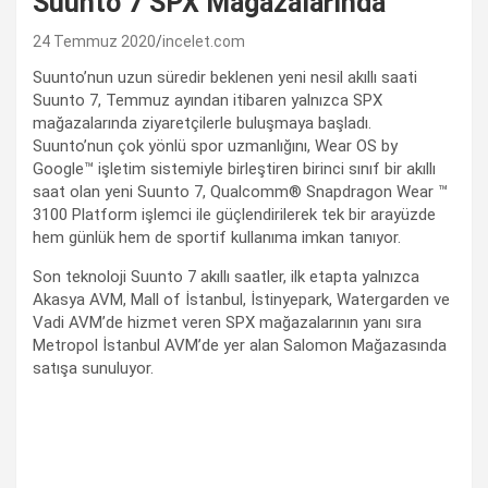
Suunto 7 SPX Mağazalarında
24 Temmuz 2020
incelet.com
Suunto’nun uzun süredir beklenen yeni nesil akıllı saati
Suunto 7, Temmuz ayından itibaren yalnızca SPX
mağazalarında ziyaretçilerle buluşmaya başladı.
Suunto’nun çok yönlü spor uzmanlığını, Wear OS by
Google™ işletim sistemiyle birleştiren birinci sınıf bir akıllı
saat olan yeni Suunto 7, Qualcomm® Snapdragon Wear ™
3100 Platform işlemci ile güçlendirilerek tek bir arayüzde
hem günlük hem de sportif kullanıma imkan tanıyor.
Son teknoloji Suunto 7 akıllı saatler, ilk etapta yalnızca
Akasya AVM, Mall of İstanbul, İstinyepark, Watergarden ve
Vadi AVM’de hizmet veren SPX mağazalarının yanı sıra
Metropol İstanbul AVM’de yer alan Salomon Mağazasında
satışa sunuluyor.