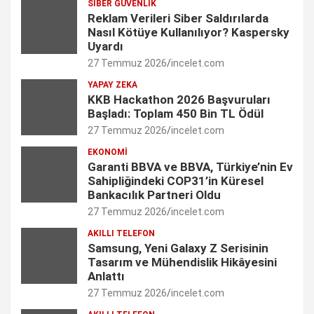
SIBER GÜVENLIK
e
t
k
t
T
Reklam Verileri Siber Saldırılarda
Nasıl Kötüye Kullanılıyor? Kaspersky
b
a
e
t
u
Uyardı
27 Temmuz 2026
incelet.com
o
g
d
e
b
YAPAY ZEKA
o
r
I
r
e
KKB Hackathon 2026 Başvuruları
Başladı: Toplam 450 Bin TL Ödül
k
a
n
C
27 Temmuz 2026
incelet.com
m
h
EKONOMI
Garanti BBVA ve BBVA, Türkiye’nin Ev
a
Sahipliğindeki COP31’in Küresel
n
Bankacılık Partneri Oldu
27 Temmuz 2026
incelet.com
n
AKILLI TELEFON
e
Samsung, Yeni Galaxy Z Serisinin
Tasarım ve Mühendislik Hikâyesini
l
Anlattı
27 Temmuz 2026
incelet.com