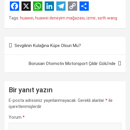
F
X
W
L
T
C
S
Tags:
huawei
,
huawei deneyim mağazası
,
izmir
,
seth wang
a
h
i
e
o
h
c
a
n
l
p
a
Yazı
e
t
k
e
y
r
Sevgilinin Kulağına Küpe Olsun Mu?
gezinmesi
b
s
e
g
L
e
o
A
d
r
i
Borusan Otomotiv Motorsport Çıldır Gölü’nde
o
p
I
a
n
k
p
n
m
k
Bir yanıt yazın
E-posta adresiniz yayınlanmayacak.
Gerekli alanlar
*
ile
işaretlenmişlerdir
Yorum
*