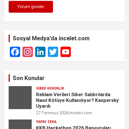
Sosyal Medya’da incelet.com
F
I
L
T
Y
a
n
i
w
o
Son Konular
c
s
n
i
u
SIBER GÜVENLIK
e
t
k
t
T
Reklam Verileri Siber Saldırılarda
Nasıl Kötüye Kullanılıyor? Kaspersky
b
a
e
t
u
Uyardı
27 Temmuz 2026
incelet.com
o
g
d
e
b
YAPAY ZEKA
o
r
I
r
e
KKB Hackathon 2026 Başvuruları