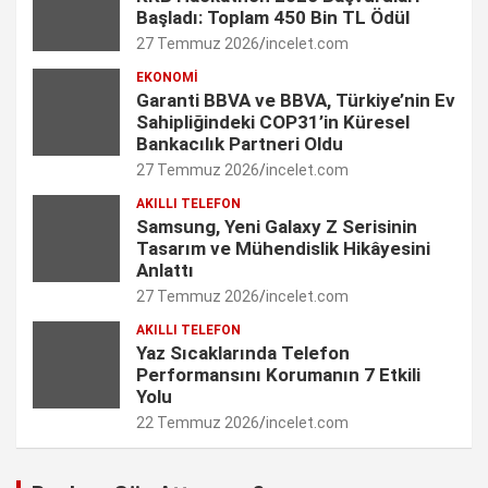
Başladı: Toplam 450 Bin TL Ödül
k
a
n
C
27 Temmuz 2026
incelet.com
m
h
EKONOMI
Garanti BBVA ve BBVA, Türkiye’nin Ev
a
Sahipliğindeki COP31’in Küresel
n
Bankacılık Partneri Oldu
27 Temmuz 2026
incelet.com
n
AKILLI TELEFON
e
Samsung, Yeni Galaxy Z Serisinin
Tasarım ve Mühendislik Hikâyesini
l
Anlattı
27 Temmuz 2026
incelet.com
AKILLI TELEFON
Yaz Sıcaklarında Telefon
Performansını Korumanın 7 Etkili
Yolu
22 Temmuz 2026
incelet.com