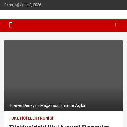
Skip
Pazar, Ağustos 9, 2026
to
content
Sen inceleme, incelet !
incelet.com
Huawei Deneyim Mağazası İzmir'de Açıldı
TÜKETICI ELEKTRONIĞI