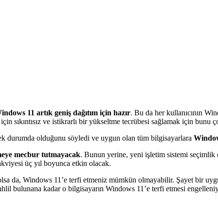
indows 11 artık geniş dağıtım için hazır
. Bu da her kullanıcının Wi
n sıkıntısız ve istikrarlı bir yükseltme tecrübesi sağlamak için bunu ço
ecek durumda olduğunu söyledi ve uygun olan tüm bilgisayarlara
Windo
eçmeye mecbur tutmayacak
. Bunun yerine, yeni işletim sistemi seçimlik 
iyesi üç yıl boyunca etkin olacak.
olsa da, Windows 11’e terfi etmeniz mümkün olmayabilir. Şayet bir uygula
tahlil bulunana kadar o bilgisayarın Windows 11’e terfi etmesi engelleniy