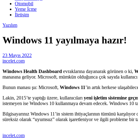
Otomobil
Yeme İçme
İletişim
Yazılım
Windows 11 yayılmaya hazır!
23 Mayıs 2022
incelet.com
Windows Health Dashboard
evraklarına dayanarak görünen o ki,
W
manasına geliyor. Microsoft, mümkün olduğunca çok sayıda kullanıcı içi
Bunun manası şu: Microsoft,
Windows 11
’in artık herkese ulaşabil
Lakin, 2015’te yaptığı üzere, kullanıcıları
yeni işletim sistemine g
istemeyen ise Windows 10 kullanmaya devam edecek. Windows 10 takv
Bilgisayarınız Windows 11’in sistem ihtiyaçlarının tümünü karşılıyor 
süreksiz olarak “uyumsuz” olarak işaretleniyor ve ilgili probleme bir 
incelet.com