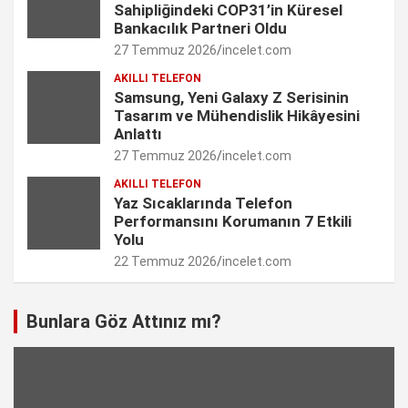
Sahipliğindeki COP31’in Küresel
n
Bankacılık Partneri Oldu
27 Temmuz 2026
incelet.com
n
AKILLI TELEFON
e
Samsung, Yeni Galaxy Z Serisinin
Tasarım ve Mühendislik Hikâyesini
l
Anlattı
27 Temmuz 2026
incelet.com
AKILLI TELEFON
Yaz Sıcaklarında Telefon
Performansını Korumanın 7 Etkili
Yolu
22 Temmuz 2026
incelet.com
Bunlara Göz Attınız mı?