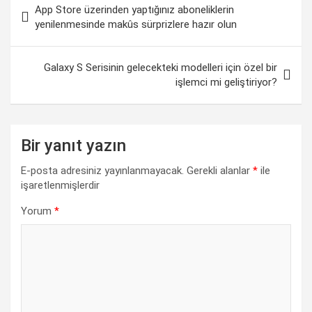
e
t
k
e
y
r
App Store üzerinden yaptığınız aboneliklerin
gezinmesi
b
s
e
g
L
e
yenilenmesinde makûs sürprizlere hazır olun
o
A
d
r
i
o
p
I
a
n
Galaxy S Serisinin gelecekteki modelleri için özel bir
işlemci mi geliştiriyor?
k
p
n
m
k
Bir yanıt yazın
E-posta adresiniz yayınlanmayacak.
Gerekli alanlar
*
ile
işaretlenmişlerdir
Yorum
*