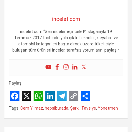
incelet.com
incelet.com “Sen inceleme,incelet!” sloganıyla 19
Temmuz 2017 tarihinde yola çıktı. Teknoloji, seyahat ve
otomobil kategorileri başta olmak üzere tüketiciyle
buluşan tüm ürünleri inceler, tarafsız yorumlarını paylaşır.
Paylaş
F
X
W
L
T
C
S
Tags:
Cem Yılmaz
,
hepsiburada
,
Şarkı
,
Tavsiye
,
Yönetmen
a
h
i
e
o
h
c
a
n
l
p
a
Yazı