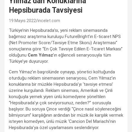
Yılmaz’dan Konuklarına
Hepsiburada Tavsiyesi
19 Mayıs 2022
incelet.com
Türkiye’nin Hepsiburada’sı, yeni reklam sinemasında
bağımsız araştırma kuruluşu FutureBright’ın E-ticaret NPS
(Net Promoter Score/Tavsiye Etme Skoru) Araştırması”
sonuçlarına göre “En Çok Tavsiye Edilen E-Ticaret Markası”
olduğunu
Cem Yılmaz
’ın eğlenceli senaryosuyla tüm
Türkiye’ye duyuruyor.
Cem Yılmaz’ın başrolünde oynayıp, yönetici koltuğunda
oturduğu reklam sinemasının senaryosu, Cem Yılmaz’ın
konuklarına bir müzikle Hepsiburada’yı ‘tavsiye etmesi’
üzerine kurgulandı. Reklam sineması, Amerikalı ve Çinli
konuğuyla yemek yiyen ünlü komedyene yöneltilen
“Hepsiburada’yı çok seviyorsunuz, neden?” sorusuyla
başlıyor. Bu soruya Çince verdiği “Çince nasıl söyleneceğini
bilmiyorum” karşılığının ardından bir müzik ile karşılık vermek
isteyen komedyen, ünlü müzik ‘Cancion Del Mariachi’nin
Hepsiburada’ya özel uyarlamasını seslendiriyor.