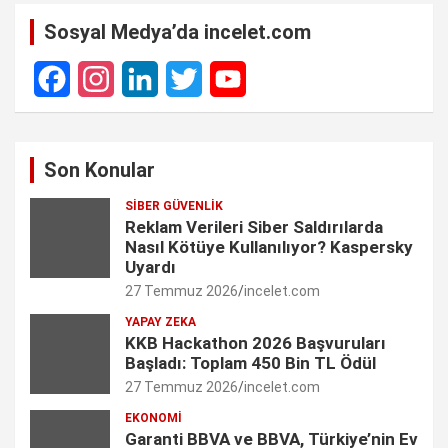
Sosyal Medya’da incelet.com
F
I
L
T
Y
a
n
i
w
o
Son Konular
c
s
n
i
u
SIBER GÜVENLIK
e
t
k
t
T
Reklam Verileri Siber Saldırılarda
Nasıl Kötüye Kullanılıyor? Kaspersky
b
a
e
t
u
Uyardı
27 Temmuz 2026
incelet.com
o
g
d
e
b
YAPAY ZEKA
o
r
I
r
e
KKB Hackathon 2026 Başvuruları
Başladı: Toplam 450 Bin TL Ödül
k
a
n
C
27 Temmuz 2026
incelet.com
m
h
EKONOMI
Garanti BBVA ve BBVA, Türkiye’nin Ev
a